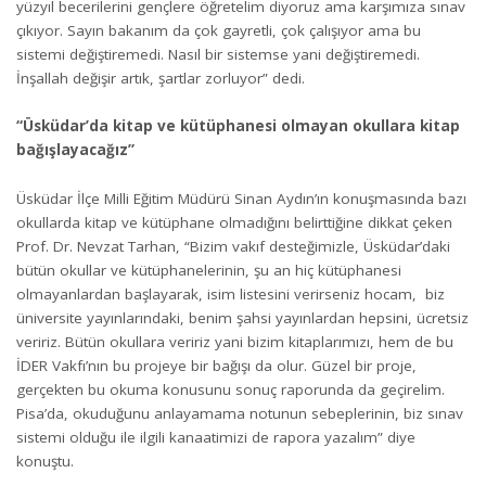
yüzyıl becerilerini gençlere öğretelim diyoruz ama karşımıza sınav
çıkıyor. Sayın bakanım da çok gayretli, çok çalışıyor ama bu
sistemi değiştiremedi. Nasıl bir sistemse yani değiştiremedi.
İnşallah değişir artık, şartlar zorluyor” dedi.
“Üsküdar’da kitap ve kütüphanesi olmayan okullara kitap
bağışlayacağız”
Üsküdar İlçe Milli Eğitim Müdürü Sinan Aydın’ın konuşmasında bazı
okullarda kitap ve kütüphane olmadığını belirttiğine dikkat çeken
Prof. Dr. Nevzat Tarhan, “Bizim vakıf desteğimizle, Üsküdar’daki
bütün okullar ve kütüphanelerinin, şu an hiç kütüphanesi
olmayanlardan başlayarak, isim listesini verirseniz hocam, biz
üniversite yayınlarındaki, benim şahsi yayınlardan hepsini, ücretsiz
veririz. Bütün okullara veririz yani bizim kitaplarımızı, hem de bu
İDER Vakfı’nın bu projeye bir bağışı da olur. Güzel bir proje,
gerçekten bu okuma konusunu sonuç raporunda da geçirelim.
Pisa’da, okuduğunu anlayamama notunun sebeplerinin, biz sınav
sistemi olduğu ile ilgili kanaatimizi de rapora yazalım” diye
konuştu.