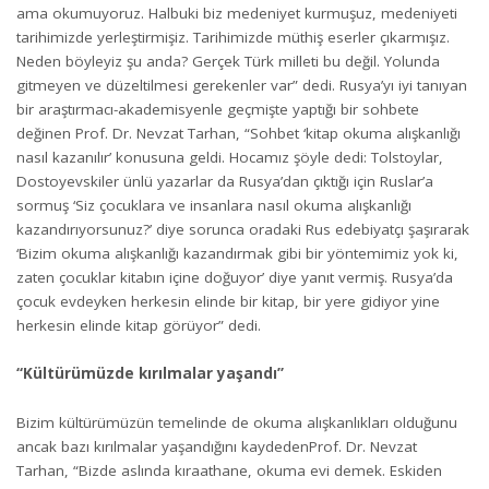
ama okumuyoruz. Halbuki biz medeniyet kurmuşuz, medeniyeti
tarihimizde yerleştirmişiz. Tarihimizde müthiş eserler çıkarmışız.
Neden böyleyiz şu anda? Gerçek Türk milleti bu değil. Yolunda
gitmeyen ve düzeltilmesi gerekenler var” dedi. Rusya’yı iyi tanıyan
bir araştırmacı-akademisyenle geçmişte yaptığı bir sohbete
değinen Prof. Dr. Nevzat Tarhan, “Sohbet ‘kitap okuma alışkanlığı
nasıl kazanılır’ konusuna geldi. Hocamız şöyle dedi: Tolstoylar,
Dostoyevskiler ünlü yazarlar da Rusya’dan çıktığı için Ruslar’a
sormuş ‘Siz çocuklara ve insanlara nasıl okuma alışkanlığı
kazandırıyorsunuz?’ diye sorunca oradaki Rus edebiyatçı şaşırarak
‘Bizim okuma alışkanlığı kazandırmak gibi bir yöntemimiz yok ki,
zaten çocuklar kitabın içine doğuyor’ diye yanıt vermiş. Rusya’da
çocuk evdeyken herkesin elinde bir kitap, bir yere gidiyor yine
herkesin elinde kitap görüyor” dedi.
“Kültürümüzde kırılmalar yaşandı”
Bizim kültürümüzün temelinde de okuma alışkanlıkları olduğunu
ancak bazı kırılmalar yaşandığını kaydedenProf. Dr. Nevzat
Tarhan, “Bizde aslında kıraathane, okuma evi demek. Eskiden