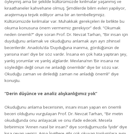
öyleymiş ama bir şekilde kültürümüzde kırılmalar yaşanmış ve
kıraathaneler kahvehane olmuş. Şimdilerde bilim evleri yapılıyor,
araştırmaya teşvik ediliyor ama bir an tembelleşmişiz.
Kültürümüzde kırılmalar var. Muhakkak gerekçeleri ile birlikte bu
okuma konusuna önem vermemiz gerekiyor” dedi. “Okumak
neden önemli?” diye soran Prof. Dr. Nevzat Tarhan, “Bir insan için
duyduğunu anlamak ve okuduğunu anlamak ayrı ayrı zihinsel
becerilerdir. Anadolu’da ‘Duyduğuna inanma, gördüğünün de
yarısına inan’ diye bir söz vardır. İnsana en çok hata yaptıran şey,
yanlış yorumlar ve yanlış algılardır. Mevlana’nın ‘Bir insana ne
söylediğin değil onun ne anladığı önemlidir’ diye bir sözü var.
Okuduğu zaman ve dinlediği zaman ne anladığı önemli” diye
konuştu.
“Derin düşünce ve analiz alışkanlığımız yok”
Okuduğunu anlama becerisinin, insanı insan yapan en önemli
beceri olduğunu vurgulayan Prof. Dr. Nevzat Tarhan, “Bir metin
okuduğunda onu anlayacak ve onu ifade edecek. Mesela
birbirimize ‘Annen nasıl bir insan?’ diye sorduğumuzda ‘İyidir’ diye
kısa cevap veririz. Ama İngiltere gibi çok okuyan toplumlara aynı