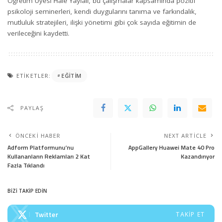
Öğretim Üyesi Hale Yaylalı, bu çalışmalar kapsamında pozitif
psikoloji seminerleri, kendi duygularını tanıma ve farkındalık,
mutluluk stratejileri, ilişki yönetimi gibi çok sayıda eğitimin de
verileceğini kaydetti.
ETIKETLER:
EĞITIM
PAYLAŞ
ÖNCEKI HABER
NEXT ARTICLE
Adform Platformunu’nu
AppGallery Huawei Mate 40 Pro
Kullananların Reklamları 2 Kat
Kazandırıyor
Fazla Tıklandı
BİZİ TAKİP EDİN
Twitter
TAKIP ET