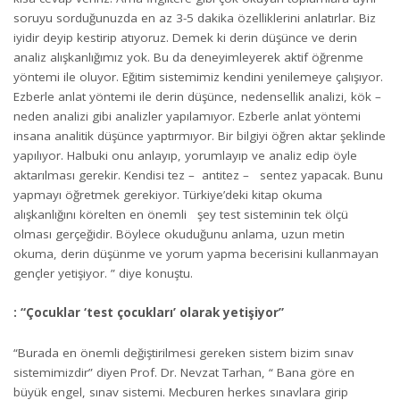
soruyu sorduğunuzda en az 3-5 dakika özelliklerini anlatırlar. Biz
iyidir deyip kestirip atıyoruz. Demek ki derin düşünce ve derin
analiz alışkanlığımız yok. Bu da deneyimleyerek aktif öğrenme
yöntemi ile oluyor. Eğitim sistemimiz kendini yenilemeye çalışıyor.
Ezberle anlat yöntemi ile derin düşünce, nedensellik analizi, kök –
neden analizi gibi analizler yapılamıyor. Ezberle anlat yöntemi
insana analitik düşünce yaptırmıyor. Bir bilgiyi öğren aktar şeklinde
yapılıyor. Halbuki onu anlayıp, yorumlayıp ve analiz edip öyle
aktarılması gerekir. Kendisi tez – antitez – sentez yapacak. Bunu
yapmayı öğretmek gerekiyor. Türkiye’deki kitap okuma
alışkanlığını körelten en önemli şey test sisteminin tek ölçü
olması gerçeğidir. Böylece okuduğunu anlama, uzun metin
okuma, derin düşünme ve yorum yapma becerisini kullanmayan
gençler yetişiyor. ” diye konuştu.
: “Çocuklar ‘test çocukları’ olarak yetişiyor”
“Burada en önemli değiştirilmesi gereken sistem bizim sınav
sistemimizdir” diyen Prof. Dr. Nevzat Tarhan, “ Bana göre en
büyük engel, sınav sistemi. Mecburen herkes sınavlara girip