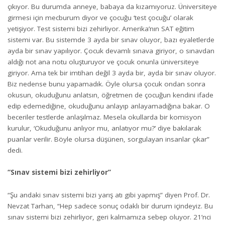
çıkıyor. Bu durumda anneye, babaya da kızamıyoruz. Üniversiteye
girmesi için mecburum diyor ve çocuğu ‘test çocuğu’ olarak
yetişiyor. Test sistemi bizi zehirliyor. Amerika’nın SAT eğitim
sistemi var. Bu sistemde 3 ayda bir sınav oluyor, bazı eyaletlerde
ayda bir sınav yapılıyor. Çocuk devamlı sınava giriyor, o sınavdan
aldığı not ana notu oluşturuyor ve çocuk onunla üniversiteye
giriyor. Ama tek bir imtihan değil 3 ayda bir, ayda bir sınav oluyor.
Biz nedense bunu yapamadık. Öyle olursa çocuk ondan sonra
okusun, okuduğunu anlatsın, öğretmen de çocuğun kendini ifade
edip edemediğine, okuduğunu anlayıp anlayamadığına bakar. O
beceriler testlerde anlaşılmaz. Mesela okullarda bir komisyon
kurulur, ‘Okuduğunu anlıyor mu, anlatıyor mu?’ diye bakılarak
puanlar verilir. Böyle olursa düşünen, sorgulayan insanlar çıkar”
dedi.
“Sınav sistemi bizi zehirliyor”
“Şu andaki sınav sistemi bizi yarış atı gibi yapmış” diyen Prof. Dr.
Nevzat Tarhan, “Hep sadece sonuç odaklı bir durum içindeyiz. Bu
sınav sistemi bizi zehirliyor, geri kalmamıza sebep oluyor. 21’nci