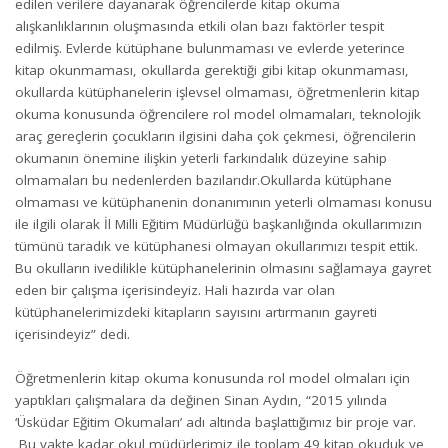
edilen verilere dayanarak öğrencilerde kitap okuma
alışkanlıklarının oluşmasında etkili olan bazı faktörler tespit
edilmiş. Evlerde kütüphane bulunmaması ve evlerde yeterince
kitap okunmaması, okullarda gerektiği gibi kitap okunmaması,
okullarda kütüphanelerin işlevsel olmaması, öğretmenlerin kitap
okuma konusunda öğrencilere rol model olmamaları, teknolojik
araç gereçlerin çocukların ilgisini daha çok çekmesi, öğrencilerin
okumanın önemine ilişkin yeterli farkındalık düzeyine sahip
olmamaları bu nedenlerden bazılarıdır.Okullarda kütüphane
olmaması ve kütüphanenin donanımının yeterli olmaması konusu
ile ilgili olarak İl Milli Eğitim Müdürlüğü başkanlığında okullarımızın
tümünü taradık ve kütüphanesi olmayan okullarımızı tespit ettik.
Bu okulların ivedilikle kütüphanelerinin olmasını sağlamaya gayret
eden bir çalışma içerisindeyiz. Hali hazırda var olan
kütüphanelerimizdeki kitapların sayısını artırmanın gayreti
içerisindeyiz” dedi.
Öğretmenlerin kitap okuma konusunda rol model olmaları için
yaptıkları çalışmalara da değinen Sinan Aydın, “2015 yılında
‘Üsküdar Eğitim Okumaları’ adı altında başlattığımız bir proje var.
Bu vakte kadar okul müdürlerimiz ile toplam 49 kitap okuduk ve