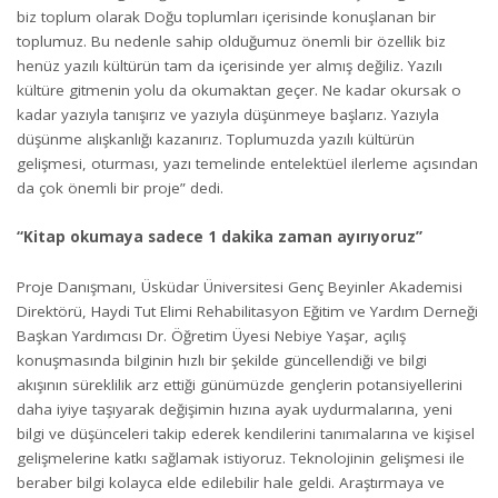
biz toplum olarak Doğu toplumları içerisinde konuşlanan bir
toplumuz. Bu nedenle sahip olduğumuz önemli bir özellik biz
henüz yazılı kültürün tam da içerisinde yer almış değiliz. Yazılı
kültüre gitmenin yolu da okumaktan geçer. Ne kadar okursak o
kadar yazıyla tanışırız ve yazıyla düşünmeye başlarız. Yazıyla
düşünme alışkanlığı kazanırız. Toplumuzda yazılı kültürün
gelişmesi, oturması, yazı temelinde entelektüel ilerleme açısından
da çok önemli bir proje” dedi.
“Kitap okumaya sadece 1 dakika zaman ayırıyoruz”
Proje Danışmanı, Üsküdar Üniversitesi Genç Beyinler Akademisi
Direktörü, Haydi Tut Elimi Rehabilitasyon Eğitim ve Yardım Derneği
Başkan Yardımcısı Dr. Öğretim Üyesi Nebiye Yaşar, açılış
konuşmasında bilginin hızlı bir şekilde güncellendiği ve bilgi
akışının süreklilik arz ettiği günümüzde gençlerin potansiyellerini
daha iyiye taşıyarak değişimin hızına ayak uydurmalarına, yeni
bilgi ve düşünceleri takip ederek kendilerini tanımalarına ve kişisel
gelişmelerine katkı sağlamak istiyoruz. Teknolojinin gelişmesi ile
beraber bilgi kolayca elde edilebilir hale geldi. Araştırmaya ve