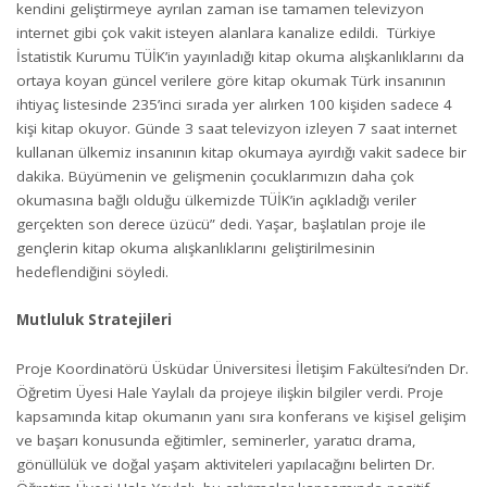
kendini geliştirmeye ayrılan zaman ise tamamen televizyon
internet gibi çok vakit isteyen alanlara kanalize edildi. Türkiye
İstatistik Kurumu TÜİK’in yayınladığı kitap okuma alışkanlıklarını da
ortaya koyan güncel verilere göre kitap okumak Türk insanının
ihtiyaç listesinde 235’inci sırada yer alırken 100 kişiden sadece 4
kişi kitap okuyor. Günde 3 saat televizyon izleyen 7 saat internet
kullanan ülkemiz insanının kitap okumaya ayırdığı vakit sadece bir
dakika. Büyümenin ve gelişmenin çocuklarımızın daha çok
okumasına bağlı olduğu ülkemizde TÜİK’in açıkladığı veriler
gerçekten son derece üzücü” dedi. Yaşar, başlatılan proje ile
gençlerin kitap okuma alışkanlıklarını geliştirilmesinin
hedeflendiğini söyledi.
Mutluluk Stratejileri
Proje Koordinatörü Üsküdar Üniversitesi İletişim Fakültesi’nden Dr.
Öğretim Üyesi Hale Yaylalı da projeye ilişkin bilgiler verdi. Proje
kapsamında kitap okumanın yanı sıra konferans ve kişisel gelişim
ve başarı konusunda eğitimler, seminerler, yaratıcı drama,
gönüllülük ve doğal yaşam aktiviteleri yapılacağını belirten Dr.