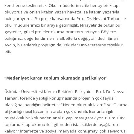
kendilerine teslim ettik. Okul müdürlerimiz ile her ay bir kitap
okuyoruz ve onları kitabın yazarı hayatta ise kitabın yazarıyla
buluşturuyoruz. Bu proje kapsamında Prof. Dr. Nevzat Tarhan ile
okul müdürlerimizi bir araya getirmiştik. Nihayetinde bütün bu
gayretler, güzel projeler okuma oranımızı artırıyor. Böylece
bakışımız, değerlendirmemiz elbette ki değişiyor” dedi. Sinan
Aydın, bu anlamlı proje için de Üsküdar Üniversitesi’ne teşekkür
etti.
“Medeniyet kuran toplum okumada geri kalıyor”
Üsküdar Üniversitesi Kurucu Rektörü, Psikiyatrist Prof. Dr. Nevzat
Tarhan, törende yaptığı konuşmasında projenin çok faydalı
olacağına inandığını belirtetek “‘Neden okumak lazım?’ ve ‘Okuma
alışkanlığı nasıl kazanılır’ soruları çok önemli. Bununla ilgili
muhakkak bir kök neden analizi yapılması gerekiyor. Bizim Türk
toplumu kitap okuma ile ilgili neden istatistiklerde aşağılarda
kalıyor? İnternette ve sosyal medyada konuşmayı çok seviyoruz