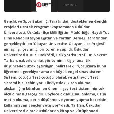
Gençlik ve Spor Bakanlığı tarafından desteklenen Gençlik
Projeleri Destek Programı kapsamında Üsküdar
Üniversitesi, Üsküdar İlçe Milli Eğitim Müdürlüğü, Haydi Tut
Elimi Rehabilitasyon Eğitim ve Yardım Derneği tarafından
gerçekleştirilen ‘Okuyan Üniversite-Okuyan Lise Projesi’
nin açılışı, çevrimiçi bir törenle yapıldı. Üsküdar
Üniversitesi Kurucu Rektörü, Psikiyatrist Prof. Dr. Nevzat
Tarhan, ezberle-anlat yönteminin kişiyi analitik
düşünceden uzaklaştırdığını belirterek, “Çocuklara bunu
öğretmek gerekiyor ama en büyük engel sınav sistemi.
Sistem, çocuğu ‘test çocuğu’ olarak yetiştiriyor. Test
sistemi bizi zehirliyor. Türkiye’deki kitap okuma
alışkanlığını körelten en önemli şey test sisteminin tek
ölçü olması gerçeğidir. Böylece okuduğunu anlama, uzun
metin okuma, derin düşünme ve yorum yapma becerisini
kullanmayan gençler yetişiyor” dedi. Tarhan, Üsküdar
Üniversitesi olarak Üsküdar’da kitap ve kütüphanesi