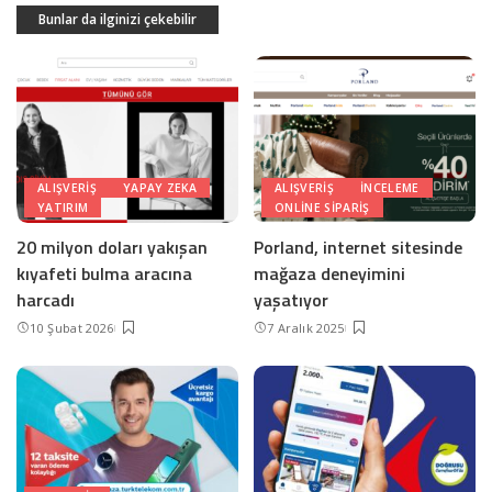
Bunlar da ilginizi çekebilir
ALIŞVERIŞ
YAPAY ZEKA
ALIŞVERIŞ
INCELEME
YATIRIM
ONLINE SIPARIŞ
20 milyon doları yakışan
Porland, internet sitesinde
kıyafeti bulma aracına
mağaza deneyimini
harcadı
yaşatıyor
10 Şubat 2026
7 Aralık 2025