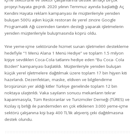
projeyi hayata geçirdi. 2020 yılının Temmuz ayında başlattığı Aç
Kendini Hayata reklam kampanyası ile müşterileriyle yeniden
buluşan 500’ü aşkın küçük restoran ile yerel zincire Google
Programatik Ağı üzerinden tanıtım desteği yaparak işletmelerin
yeniden müşterileriyle buluşmasında köprü oldu.
Yine yeme-içme sektöründe hizmet sunan işletmeleri destekleme
hedefiyle “1 Menü Alana 1 Menü Hediye” ve toplam 1.5 milyon
kişiye sevdikleri Coca-Cola tatlarını hediye eden “Bu Coca- Cola
Bizden” kampanyası başlatıldı. Müşterileriyle yeniden buluşan
küçük yerel işletmelere dağıtılmak üzere toplam 17 bin hijyen kiti
hazırlandı. Dezenfektan, maske, eldiven ve bilgilendirme
broşürünün yer aldığı kitler Türkiye genelinde toplam 12 bin
noktaya ulaştırıldı. Vaka sayıların sonucu mekanların tekrar
kapanmasıyla, Tüm Restoranlar ve Turizmciler Derneği (TÜRES) ve
Kızılay iş birliği ile pandemiden en çok etkilenen 3.000 yeme-içme
sektörü çalışanına kişi başı 400 TL’lik alışveriş çeki dağıtılmasına
destek olundu.