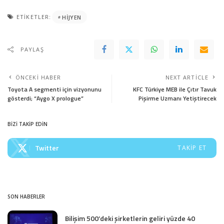
ETIKETLER:
HIJYEN
PAYLAŞ
ÖNCEKI HABER
NEXT ARTICLE
Toyota A segmenti için vizyonunu
KFC Türkiye MEB ile Çıtır Tavuk
gösterdi; “Aygo X prologue”
Pişirme Uzmanı Yetiştirecek
BİZİ TAKİP EDİN
Twitter
TAKIP ET
SON HABERLER
Bilişim 500’deki şirketlerin geliri yüzde 40