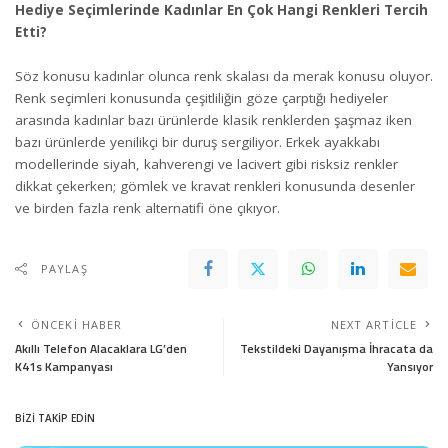
Hediye Seçimlerinde Kadınlar En Çok Hangi Renkleri Tercih
Etti?
Söz konusu kadınlar olunca renk skalası da merak konusu oluyor.
Renk seçimleri konusunda çeşitliliğin göze çarptığı hediyeler
arasında kadınlar bazı ürünlerde klasik renklerden şaşmaz iken
bazı ürünlerde yenilikçi bir duruş sergiliyor. Erkek ayakkabı
modellerinde siyah, kahverengi ve lacivert gibi risksiz renkler
dikkat çekerken; gömlek ve kravat renkleri konusunda desenler
ve birden fazla renk alternatifi öne çıkıyor.
PAYLAŞ
ÖNCEKI HABER
NEXT ARTICLE
Akıllı Telefon Alacaklara LG’den
Tekstildeki Dayanışma İhracata da
K41s Kampanyası
Yansıyor
BİZİ TAKİP EDİN