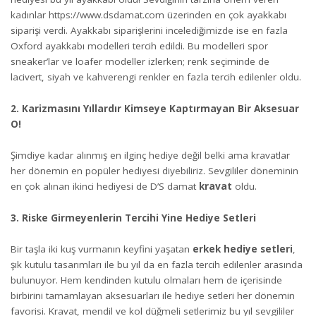
kadınlar
https://www.dsdamat.com
üzerinden en çok ayakkabı
siparişi verdi. Ayakkabı siparişlerini incelediğimizde ise en fazla
Oxford ayakkabı modelleri tercih edildi. Bu modelleri spor
sneaker’lar ve loafer modeller izlerken; renk seçiminde de
lacivert, siyah ve kahverengi renkler en fazla tercih edilenler oldu.
2. Karizmasını Yıllardır Kimseye Kaptırmayan Bir Aksesuar
O!
Şimdiye kadar alınmış en ilginç hediye değil belki ama kravatlar
her dönemin en popüler hediyesi diyebiliriz. Sevgililer döneminin
en çok alınan ikinci hediyesi de D’S damat
kravat
oldu.
3. Riske Girmeyenlerin Tercihi Yine Hediye Setleri
Bir taşla iki kuş vurmanın keyfini yaşatan
erkek hediye setleri
,
şık kutulu tasarımları ile bu yıl da en fazla tercih edilenler arasında
bulunuyor. Hem kendinden kutulu olmaları hem de içerisinde
birbirini tamamlayan aksesuarları ile hediye setleri her dönemin
favorisi. Kravat, mendil ve kol düğmeli setlerimiz bu yıl sevgililer