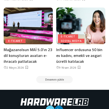
E-TICARET
E-TICARET
SOSYAL MEDYA
Mağazanolsun MAİ 5.0’ın 23
Influencer ordusuna 50 bin
dil konuşturan avatarı e-
ev kadını, emekli ve asgari
ihracatı patlatacak
ücretli katılacak
2 Mayıs 2026
9 Nisan 2026
Devamını yükle