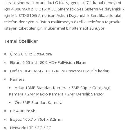
ekranı sinematik orantıda. LG K41s, gerçekçi 7.1 kanal deneyimi
için 4.000mAh pili, DTS: X 3D Sinematik Ses Sistemi ve dayanıklılık
için MIL-STD-810G American Askeri Dayanıklılık Sertifikası ile akıllı
telefon deneyimini üstün multimedya özellikli telefona taşımak
isteyen tüketiciler için mükemmel bir alternatif sunuyor.
Temel Özellikler
Çip: 2.0 GHz Octa-Core
Ekran: 6.55-inch 20:9 HD+ FullVision Ekran
Hafıza: 3GB RAM / 32GB ROM / microSD (2TB`e kadar)
Kamera:
Arka: 13MP Standart Kamera / 5MP Süper Geniş Açılı
Kamera / 2MP Makro Kamera / 2MP Derinlik Sensör
Ön: 8MP Standart Kamera
Pil: 4,000mAh
Boyut: 165.7 x 76.4 x 8.2mm
Network: LTE / 3G / 2G