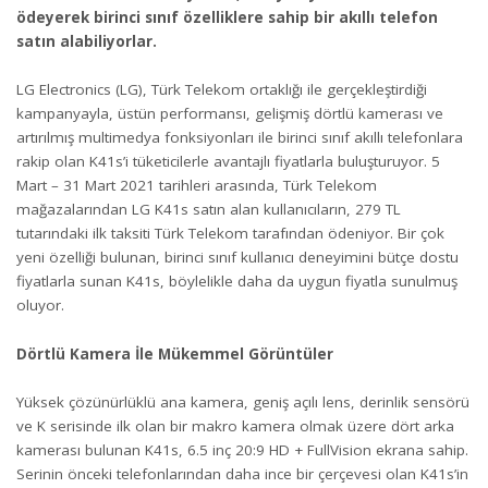
ödeyerek birinci sınıf özelliklere sahip bir akıllı telefon
satın alabiliyorlar.
LG Electronics (LG), Türk Telekom ortaklığı ile gerçekleştirdiği
kampanyayla, üstün performansı, gelişmiş dörtlü kamerası ve
artırılmış multimedya fonksiyonları ile birinci sınıf akıllı telefonlara
rakip olan K41s’i tüketicilerle avantajlı fiyatlarla buluşturuyor. 5
Mart – 31 Mart 2021 tarihleri arasında, Türk Telekom
mağazalarından LG K41s satın alan kullanıcıların, 279 TL
tutarındaki ilk taksiti Türk Telekom tarafından ödeniyor. Bir çok
yeni özelliği bulunan, birinci sınıf kullanıcı deneyimini bütçe dostu
fiyatlarla sunan K41s, böylelikle daha da uygun fiyatla sunulmuş
oluyor.
Dörtlü Kamera İle Mükemmel Görüntüler
Yüksek çözünürlüklü ana kamera, geniş açılı lens, derinlik sensörü
ve K serisinde ilk olan bir makro kamera olmak üzere dört arka
kamerası bulunan K41s, 6.5 inç 20:9 HD + FullVision ekrana sahip.
Serinin önceki telefonlarından daha ince bir çerçevesi olan K41s’in