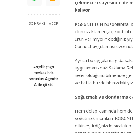
çekmecesi sayesinde de m
kalıyor.
KG86NHIF0N buzdolabına, sa
SONRAKİ HABER
olun uzaktan erişip, kontrol 
ürün var mıydı?” dediğiniz y
Connect uygulaması üzerinden
Ayrıca bu uygulama gıda sakla
Arçelik çağrı
uygulamanızdaki Saklama Rehb
merkezinde
neler olduğunu bilmenize ger
sorunları Agentic
ve hatta buzdolabınızdaki yiy
Ai ile çözdü
Soğutmak ve dondurmak ar
Hem dolap kısmında hem de do
soğutmak mümkün. KG86NHIF
etkinleştirdiğinizde sıcaklık