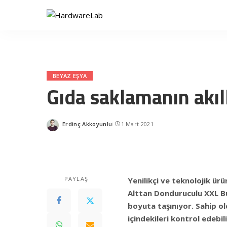
BEYAZ EŞYA
Gıda saklamanın akıl
Erdinç Akkoyunlu
1 Mart 2021
Posted
by
PAYLAŞ
Yenilikçi ve teknolojik ürü
Alttan Donduruculu XXL Bu
boyuta taşınıyor. Sahip ol
içindekileri kontrol edebi