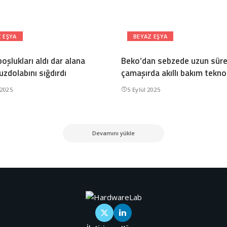
 EŞYA
BEYAZ EŞYA
boşlukları aldı dar alana
Beko’dan sebzede uzun süre 
zdolabını sığdırdı
çamaşırda akıllı bakım teknol
 2025
5 Eylül 2025
Devamını yükle