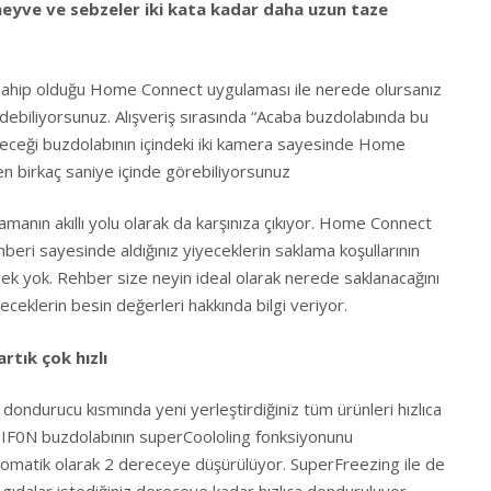
eyve ve sebzeler iki kata kadar daha uzun taze
hip olduğu Home Connect uygulaması ile nerede olursanız
edebiliyorsunuz. Alışveriş sırasında “Acaba buzdolabında bu
iyeceği buzdolabının içindeki iki kamera sayesinde Home
 birkaç saniye içinde görebiliyorsunuz
manın akıllı yolu olarak da karşınıza çıkıyor. Home Connect
eri sayesinde aldığınız yiyeceklerin saklama koşullarının
ek yok. Rehber size neyin ideal olarak nerede saklanacağını
eceklerin besin değerleri hakkında bilgi veriyor.
tık çok hızlı
ndurucu kısmında yeni yerleştirdiğiniz tüm ürünleri hızlıca
0N buzdolabının superCoololing fonksiyonunu
 otomatik olarak 2 dereceye düşürülüyor. SuperFreezing ile de