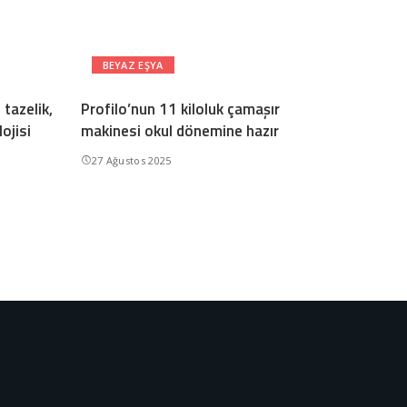
BEYAZ EŞYA
tazelik,
Profilo’nun 11 kiloluk çamaşır
ojisi
makinesi okul dönemine hazır
27 Ağustos 2025