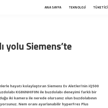
ANA SAYFA
TEKNOLOJİ
TÜKETİCİ
lı yolu Siemens’te
nlerle hayatı kolaylaştıran Siemens Ev Aletleri’nin iQ500
zdolabı KG86NHIF0N ile buzdolabı deneyimi farklı bir
duğu iki kamera ile nerede olursanız olun buzdolabının
liyorsunuz. Nem oranı ayarlanabilir hyperFres Plus