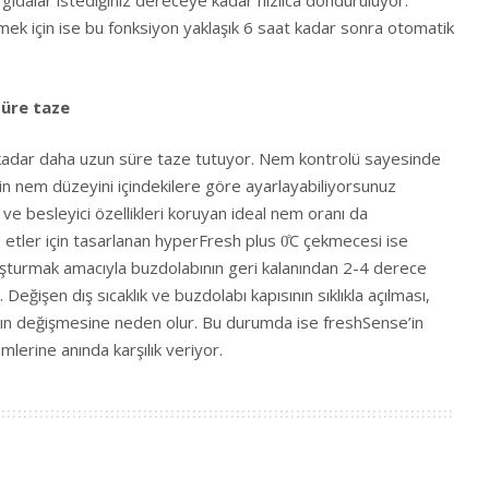
gıdalar istediğiniz dereceye kadar hızlıca donduruluyor.
mek için ise bu fonksiyon yaklaşık 6 saat kadar sonra otomatik
süre taze
 kadar daha uzun süre taze tutuyor. Nem kontrolü sayesinde
 nem düzeyini içindekilere göre ayarlayabiliyorsunuz
 ve besleyici özellikleri koruyan ideal nem oranı da
e etler için tasarlanan hyperFresh plus 0̊C çekmecesi ise
luşturmak amacıyla buzdolabının geri kalanından 2-4 derece
Değişen dış sıcaklık ve buzdolabı kapısının sıklıkla açılması,
lığın değişmesine neden olur. Bu durumda ise freshSense’in
şimlerine anında karşılık veriyor.