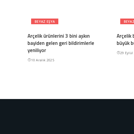
BEYAZ EŞYA
BEYAZ
Arçelik ürünlerini 3 bini aşkın
Arçelik 
bayiden gelen geri bildirimlerle
büyük bu
yeniliyor
29 Eylül
10 Aralık 2025