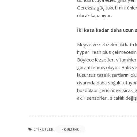
dondurucuya eklediğiniz yeni 
Gereksiz güç tüketimini önle
olarak kapanıyor.
İki kata kadar daha uzun 
Meyve ve sebzeleri iki kata
hyperFresh plus çekmecesinin
Böylece lezzetler, vitaminler
garantilenmiş oluyor. Balık v
kusursuz tazelik şartlarını o
civarında daha soğuk tutuyor. 
buzdolabı içerisindeki sıcak
akıllı sensörleri, sıcaklık deği
ETIKETLER:
SIEMENS