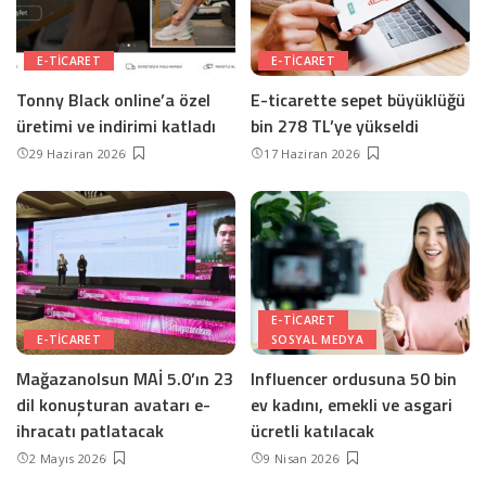
E-TICARET
E-TICARET
Tonny Black online’a özel
E-ticarette sepet büyüklüğü
üretimi ve indirimi katladı
bin 278 TL’ye yükseldi
29 Haziran 2026
17 Haziran 2026
E-TICARET
E-TICARET
SOSYAL MEDYA
Mağazanolsun MAİ 5.0’ın 23
Influencer ordusuna 50 bin
dil konuşturan avatarı e-
ev kadını, emekli ve asgari
ihracatı patlatacak
ücretli katılacak
2 Mayıs 2026
9 Nisan 2026