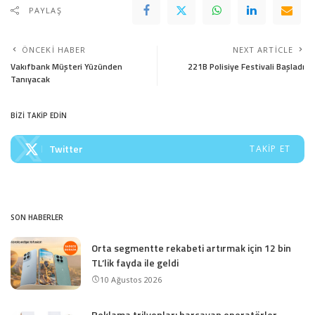
PAYLAŞ
ÖNCEKI HABER
NEXT ARTICLE
Vakıfbank Müşteri Yüzünden
221B Polisiye Festivali Başladı
Tanıyacak
BİZİ TAKİP EDİN
Twitter
TAKIP ET
SON HABERLER
Orta segmentte rekabeti artırmak için 12 bin
TL’lik fayda ile geldi
10 Ağustos 2026
Reklama trilyonları harcayan operatörler,