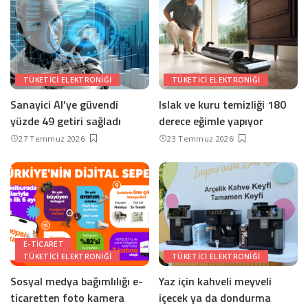
TÜKETICI ELEKTRONIĞI
TÜKETICI ELEKTRONIĞI
Sanayici AI’ye güvendi
Islak ve kuru temizliği 180
yüzde 49 getiri sağladı
derece eğimle yapıyor
27 Temmuz 2026
23 Temmuz 2026
E-TICARET
TÜKETICI ELEKTRONIĞI
TÜKETICI ELEKTRONIĞI
Sosyal medya bağımlılığı e-
Yaz için kahveli meyveli
ticaretten foto kamera
içecek ya da dondurma