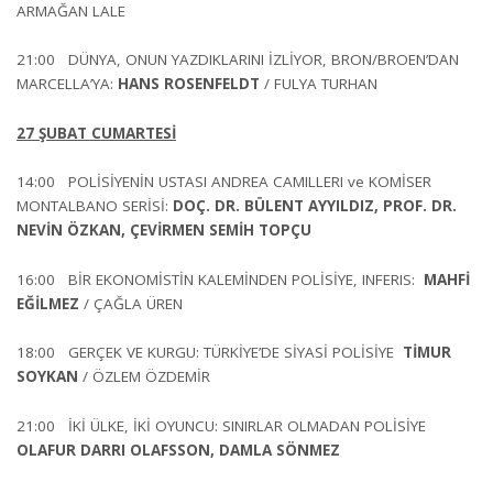
ARMAĞAN LALE
21:00 DÜNYA, ONUN YAZDIKLARINI İZLİYOR, BRON/BROEN’DAN
MARCELLA’YA:
HANS ROSENFELDT
/ FULYA TURHAN
27 ŞUBAT CUMARTESİ
14:00 POLİSİYENİN USTASI ANDREA CAMILLERI ve KOMİSER
MONTALBANO SERİSİ:
DOÇ. DR. BÜLENT AYYILDIZ, PROF. DR.
NEVİN ÖZKAN, ÇEVİRMEN SEMİH TOPÇU
16:00 BİR EKONOMİSTİN KALEMİNDEN POLİSİYE, INFERIS:
MAHFİ
EĞİLMEZ
/ ÇAĞLA ÜREN
18:00 GERÇEK VE KURGU: TÜRKİYE’DE SİYASİ POLİSİYE
TİMUR
SOYKAN
/ ÖZLEM ÖZDEMİR
21:00 İKİ ÜLKE, İKİ OYUNCU: SINIRLAR OLMADAN POLİSİYE
OLAFUR
DARRI OLAFSSON, DAMLA SÖNMEZ