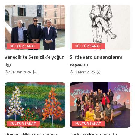
KÜLTÜR SANAT
KÜLTÜR SANAT
Venedik’te Sessizlik’e yoğun
Şiirde varoluş sancılarını
ilgi
yaşadım
25 Nisan 2026
12 Mart 2026
KÜLTÜR SANAT
KÜLTÜR SANAT
“Beşinci Mevsim” sergisi
Türk Telekom sanatta