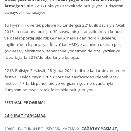
Armağan Lale
221B Polisiye Festivali’nde buluşuyor, Türkiye’nin
polisiyesini konuşuyor.
Türkiye’nin ilk ve tek polisiye kültür dergisi 221B, ilk sayısıyla Ocak
2016’da okurlarla buluştu. 30 sayıya birçok arşivlik dosya konusu
ve özel röportaj sığdırdı; Güney Amerika’dan Nordik ülkelere,
İngiltere’den İspanya’ya, İtalya’dan ABD’ye alanında uzman pek
çok yazar, eleştirmen, senarist ve yönetmen de özel yazılar ve
röportajlarla 221B’de okurlarıyla buluştu.
221B Polisiye Festivali, 28 Şubat 2021 tarihine kadar devam eden
festival, Mylos Yayın Grubu Youtube sayfasından izlenebilecek;
festival, 17 farklı panel, atölye ve gizem çözme oyunlarıyla
dünyanın polisiyesini tek festivalde buluşturuyor!
FESTİVAL PROGRAMI
24 ŞUBAT ÇARŞAMBA
19:00 BUGÜNÜN POLİSİYESİNİ YAZMAK:
ÇAĞATAY YAŞMUT,