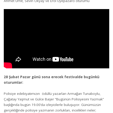
Ahmet Ümit, Sevin Okyay ve Erol Üyepazarcı oturumu
28 Şubat Pazar günü sona erecek festivalde bugünkü
oturumlar:
Polisiye edebiyatımızın ödüllü yazarları Armağan Tunaboylu,
Çağatay Yaşmut ve Gülce Başer “Bugünün Polisiyesini Yazmak”
başlığında bugün 19.00’da izleyicilerle buluşuyor. Günümüzün
gerçekliğinde polisiye yazmanın zorlukları, incelikleri neler;