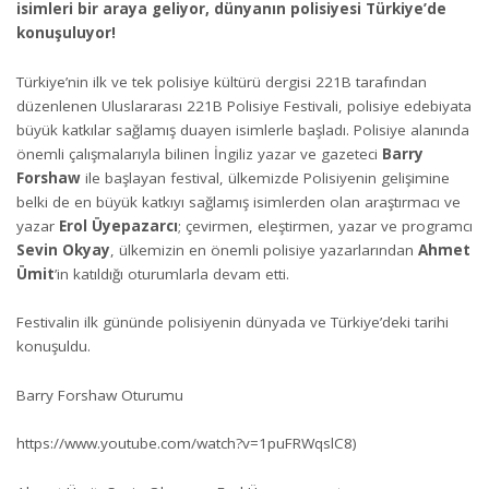
isimleri bir araya geliyor, dünyanın polisiyesi Türkiye’de
konuşuluyor!
Türkiye’nin ilk ve tek polisiye kültürü dergisi 221B tarafından
düzenlenen Uluslararası 221B Polisiye Festivali, polisiye edebiyata
büyük katkılar sağlamış duayen isimlerle başladı. Polisiye alanında
önemli çalışmalarıyla bilinen İngiliz yazar ve gazeteci
Barry
Forshaw
ile başlayan festival, ülkemizde Polisiyenin gelişimine
belki de en büyük katkıyı sağlamış isimlerden olan araştırmacı ve
yazar
Erol Üyepazarcı
; çevirmen, eleştirmen, yazar ve programcı
Sevin Okyay
, ülkemizin en önemli polisiye yazarlarından
Ahmet
Ümit
’in katıldığı oturumlarla devam etti.
Festivalin ilk gününde polisiyenin dünyada ve Türkiye’deki tarihi
konuşuldu.
Barry Forshaw Oturumu
https://www.youtube.com/watch?v=1puFRWqslC8)