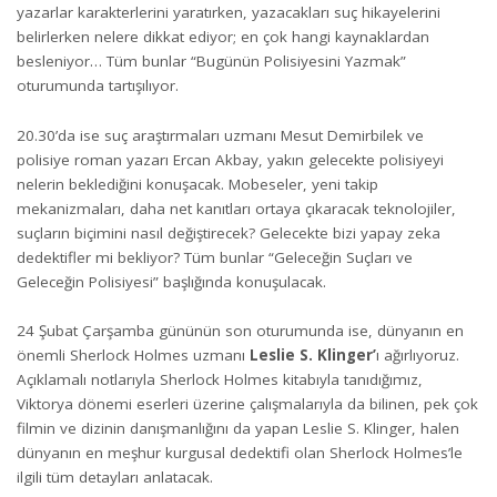
yazarlar karakterlerini yaratırken, yazacakları suç hikayelerini
belirlerken nelere dikkat ediyor; en çok hangi kaynaklardan
besleniyor… Tüm bunlar “Bugünün Polisiyesini Yazmak”
oturumunda tartışılıyor.
20.30’da ise suç araştırmaları uzmanı Mesut Demirbilek ve
polisiye roman yazarı Ercan Akbay, yakın gelecekte polisiyeyi
nelerin beklediğini konuşacak. Mobeseler, yeni takip
mekanizmaları, daha net kanıtları ortaya çıkaracak teknolojiler,
suçların biçimini nasıl değiştirecek? Gelecekte bizi yapay zeka
dedektifler mi bekliyor? Tüm bunlar “Geleceğin Suçları ve
Geleceğin Polisiyesi” başlığında konuşulacak.
24 Şubat Çarşamba gününün son oturumunda ise, dünyanın en
önemli Sherlock Holmes uzmanı
Leslie S. Klinger’
ı ağırlıyoruz.
Açıklamalı notlarıyla Sherlock Holmes kitabıyla tanıdığımız,
Viktorya dönemi eserleri üzerine çalışmalarıyla da bilinen, pek çok
filmin ve dizinin danışmanlığını da yapan Leslie S. Klinger, halen
dünyanın en meşhur kurgusal dedektifi olan Sherlock Holmes’le
ilgili tüm detayları anlatacak.