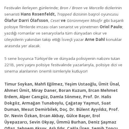
Festivalin ilerleyen günlerinde;
Bron / Broen
ve
Marcella
dizilerinin
senaristi
Hans Rosenfeldt,
Trapped
dizisinin başrol oyuncusu
Ólafur Darri Ólafsson
,
Ceset
ve
Görünmeyen Misafir
gibi başarılı
polisiye filmlerde imzası olan senarist ve yönetmen
Oriol Paulo
;
yazdığı romanlar ve senaryolarla tüm dünyadan okur ve
izleyicilerin yakından takip ettiği İsveçli yazar
Arne Dahl
konuklar
arasında yer alacak.
5 sene boyunca Türkiye’de ve dünyada polisiyenin nabzını tutan
221B, yeni yaşını polisiye festivalinde yazarlarıyla, polisiye dizi ve
sinema alanlarının önemli isimleriyle kutluyor!
Timur Soykan, Mahfi Eğilmez, Yeşim Ustaoğlu, Ümit Ünal,
Ahmet Ümit, Miray Daner, Boran Kuzum, Ercan Mehmet
Erdem, Alper Canıgüz, Damla Sönmez, Prof. Dr. Halis
Dokgöz, Armağan Tunaboylu, Çağatay Yaşmut, Suat
Duman, Mesut Demirbilek, Doç. Dr. Bülent Ayyıldız, Prof.
Dr. Nevin Özkan, Ercan Akbay, Gülce Başer, Erol
Üyepazarcı, Sevin Okyay, Ümmü Burhan, Deniz Şaşmaz
Oflaz, Şebnem Aksoy, Aslı Ildır, Çağla Üren, Semih Topçu,