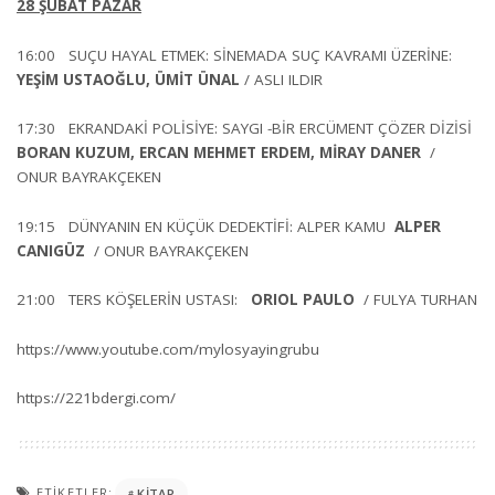
28 ŞUBAT PAZAR
16:00 SUÇU HAYAL ETMEK: SİNEMADA SUÇ KAVRAMI ÜZERİNE:
YEŞİM USTAOĞLU, ÜMİT ÜNAL
/ ASLI ILDIR
17:30 EKRANDAKİ POLİSİYE: SAYGI -BİR ERCÜMENT ÇÖZER DİZİSİ
BORAN KUZUM, ERCAN MEHMET ERDEM, MİRAY DANER
/
ONUR BAYRAKÇEKEN
19:15 DÜNYANIN EN KÜÇÜK DEDEKTİFİ: ALPER KAMU
ALPER
CANIGÜZ
/ ONUR BAYRAKÇEKEN
21:00 TERS KÖŞELERİN USTASI:
ORIOL PAULO
/ FULYA TURHAN
https://www.youtube.com/mylosyayingrubu
https://221bdergi.com/
ETIKETLER:
KITAP