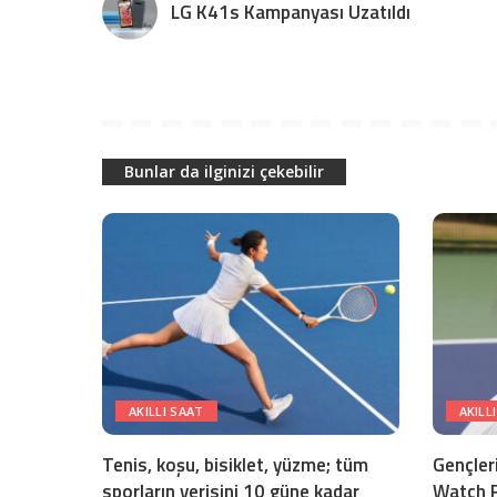
LG K41s Kampanyası Uzatıldı
Bunlar da ilginizi çekebilir
AKILLI SAAT
AKILL
Tenis, koşu, bisiklet, yüzme; tüm
Gençler
sporların verisini 10 güne kadar
Watch Fı