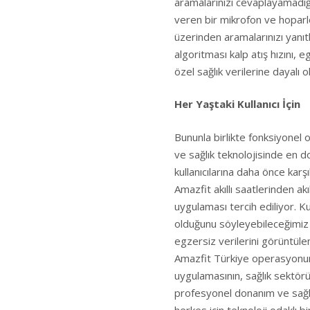
aramalarınızı cevaplayamadığı
veren bir mikrofon ve hoparl
üzerinden aramalarınızı yanıtl
algoritması kalp atış hızını, e
özel sağlık verilerine dayalı o
Her Yaştaki Kullanıcı İçin
Bununla birlikte fonksiyonel 
ve sağlık teknolojisinde en do
kullanıcılarına daha önce ka
Amazfit akıllı saatlerinden ak
uygulaması tercih ediliyor. Kull
olduğunu söyleyebileceğimiz Z
egzersiz verilerini görüntülem
Amazfit Türkiye operasyonu
uygulamasının, sağlık sektörü
profesyonel donanım ve sağlı
herkes için teknoloji odaklı b