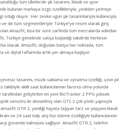
a sunulduğu tüm ülkelerde şık tasarımı, klasik ve spor
nde bulunan markaya özgü özellikleriyle, yediden yetmişe
 ilgi odağı oluyor. Her zevke ugun şık tasarımlarıyla kullanıcıyla
i ve de tüm segmentleriyle Türkiye’ye resmi olarak giriş
 olan Amazfit, kısa bir süre zarfında tüm mecralarda adından
it, Türkiye genelinde satışa başladığı takdirde herkesin
marka olacak. Amazfit; doğudan batıya her noktada, tüm
 ve dijital raflarında artık yer almaya başlıyor.
çevesiz tasarımı, müzik saklama ve oynatma özelliği, uzun pil
 takibiyle akıllı saat kullanıcılarının favorisi olma yolunda
y tarafından geliştirilen en yeni BioTracker 2 PPG yüksek
 optik sensörü ile donatılmış olan GTS 2 çok yönlü yapısıyla
Amazfit GTR 2, yeniliği hayata taşıyan tarz ve yepyeni klasik
anı ve 24 saat kalp atış hızı izleme özelliğiyle kullanıcılarının
 karşı güvende kalmasını sağlıyor. Amazfit GTR 2, telefon