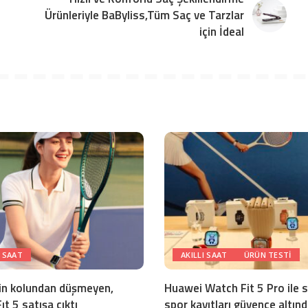
Ürünleriyle BaByliss,Tüm Saç ve Tarzlar
için İdeal
I SAAT
AKILLI SAAT
ÜRÜN TESTI
in kolundan düşmeyen,
Huawei Watch Fit 5 Pro ile s
t 5 satışa çıktı
spor kayıtları güvence altın