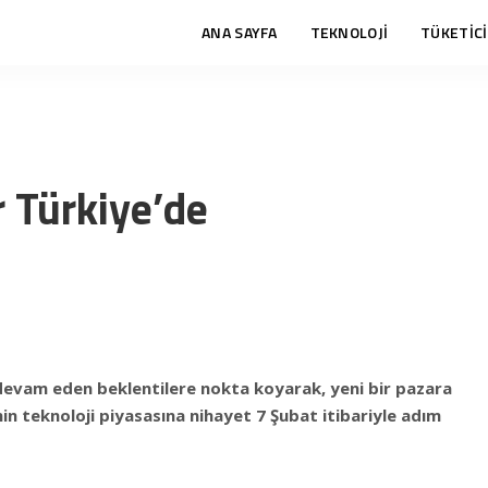
ANA SAYFA
TEKNOLOJİ
TÜKETİCİ
r Türkiye’de
 devam eden beklentilere nokta koyarak, yeni bir pazara
’nin teknoloji piyasasına nihayet 7 Şubat itibariyle adım