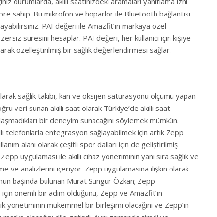
nız durumlarda, akıllı saatinizdeki aramaları yanıtlama izni
öre sahip. Bu mikrofon ve hoparlör ile Bluetooth bağlantısı
ayabilirsiniz. PAI değeri ile Amazfit’in markaya özel
gzersiz süresini hesaplar. PAI değeri, her kullanıcı için kişiye
larak özelleştirilmiş bir sağlık değerlendirmesi sağlar.
olarak sağlık takibi, kan ve oksijen satürasyonu ölçümü yapan
ğru veri sunan akıllı saat olarak Türkiye’de akıllı saat
rşılaşmadıkları bir deneyim sunacağını söylemek mümkün.
ıllı telefonlarla entegrasyon sağlayabilmek için artık Zepp
anım alanı olarak çeşitli spor dalları için de geliştirilmiş
epp uygulaması ile akıllı cihaz yönetiminin yanı sıra sağlık ve
e ve analizlerini içeriyor. Zepp uygulamasına ilişkin olarak
nun başında bulunan Murat Sungur Özkan; Zepp
 için önemli bir adım olduğunu, Zepp ve Amazfit’in
k yönetiminin mükemmel bir birleşimi olacağını ve Zepp’in
ir marka olacağını dile getirdi. Aynı zamanda şimdi ve