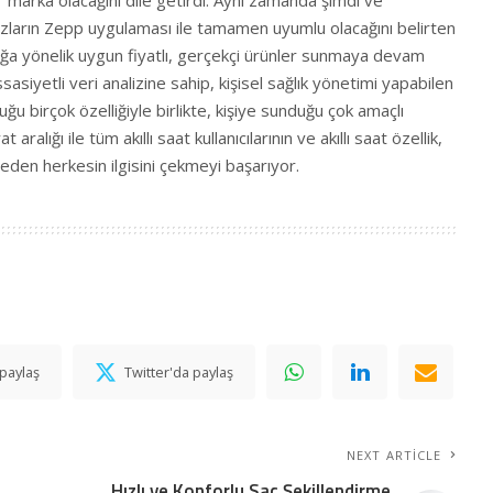
zların Zepp uygulaması ile tamamen uyumlu olacağını belirten
lığa yönelik uygun fiyatlı, gerçekçi ürünler sunmaya devam
asiyetli veri analizine sahip, kişisel sağlık yönetimi yapabilen
ğu birçok özelliğiyle birlikte, kişiye sunduğu çok amaçlı
aralığı ile tüm akıllı saat kullanıcılarının ve akıllı saat özellik,
 eden herkesin ilgisini çekmeyi başarıyor.
paylaş
Twitter'da paylaş
NEXT ARTICLE
Hızlı ve Konforlu Saç Şekillendirme