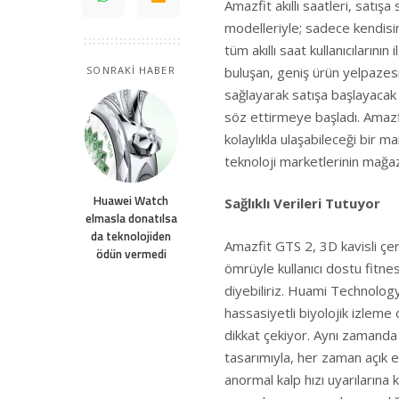
Amazfit akıllı saatleri, satış
modelleriyle; sadece kendisi
tüm akıllı saat kullanıcılarının
buluşan, geniş ürün yelpazes
SONRAKİ HABER
sağlayarak satışa başlayacak
söz ettirmeye başladı. Amazf
kolaylıkla ulaşabileceği bir 
teknoloji marketlerinin mağaza
Huawei Watch
Sağlıklı Verileri Tutuyor
elmasla donatılsa
da teknolojiden
Amazfit GTS 2, 3D kavisli çer
ödün vermedi
ömrüyle kullanıcı dostu fitness
diyebiliriz. Huami Technolog
hassasiyetli biyolojik izleme
dikkat çekiyor. Aynı zamanda 
tasarımıyla, her zaman açık ekr
anormal kalp hızı uyarılarına