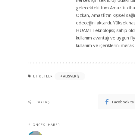
gelecekteki tüm Amazfit ciha
Özkan, Amazfit’in kişisel sağ
edeceğini aktardı. Yüksek hass
HUAMI Teknolojisi; sahip oldu
kullanım avantajı ve uygun fiyat 
kullanım ve içeriklerini merak
ETIKETLER:
ALIŞVERIŞ
Facebook'ta 
PAYLAŞ
ÖNCEKI HABER