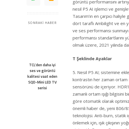
görüntü performansını artırı
nesil P5 AI işlemci ve genişle
Tasarım’ın en çarpıcı haliyle
dört taraflı Ambilight ve en
SONRAKİ HABER
ve ses performansı sunmayı h
performansı standartlarını yü
olmak üzere, 2021 yılında da
T Şeklinde Ayaklar
TCL’den daha iyi
ses ve görüntü
5. Nesil P5 AI; sistemine ekl
kalitesi vaat eden
kontrastın her zaman ortam ı
SQD-Mini LED TV
sensörünü de içeriyor. HDR1
serisi
zamanlı ortam ışığı bilgisini 
göre otomatik olarak optimiz
önemli haber de, yeni 806/
teknolojisi. Anti-burn, statik
önlemek için, ışık çıkışının y