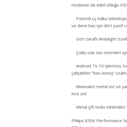
modunun da dahil olduğu HD
Patentli üç halka teknolojis
ve derin bas için dört pasif 
Dört taraflı Ambilight özelli
Çoklu oda ses sitemleri içi
Android TV 10 işlemcisi, hal
çalışabilen “bas-konuş” uzak
Minimalist metal üst ve yan
ince set
Metal çift tonlu minimalist 
Philips 8506 Performance Ser