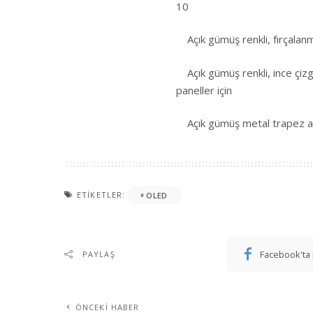
10
Açık gümüş renkli, fırçalanm
Açık gümüş renkli, ince çizg
paneller için
Açık gümüş metal trapez aya
ETIKETLER:
OLED
Facebook'ta 
PAYLAŞ
ÖNCEKI HABER