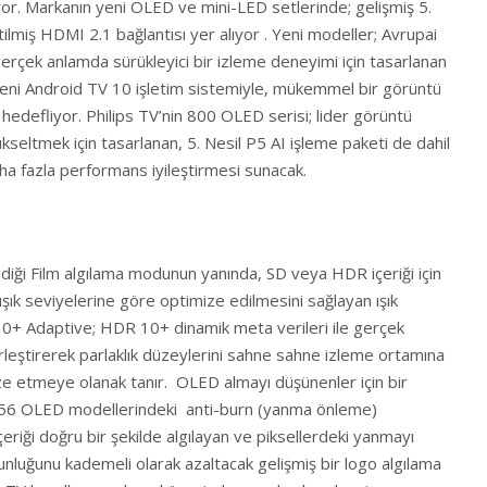
yor. Markanın yeni OLED ve mini-LED setlerinde; gelişmiş 5.
tilmiş HDMI 2.1 bağlantısı yer alıyor . Yeni modeller; Avrupai
 gerçek anlamda sürükleyici bir izleme deneyimi için tasarlanan
 yeni Android TV 10 işletim sistemiyle, mükemmel bir görüntü
edefliyor. Philips TV’nin 800 OLED serisi; lider görüntü
kseltmek için tasarlanan, 5. Nesil P5 AI işleme paketi de dahil
ha fazla performans iyileştirmesi sunacak.
ediği Film algılama modunun yanında, SD veya HDR içeriği için
şık seviyelerine göre optimize edilmesini sağlayan ışık
0+ Adaptive; HDR 10+ dinamik meta verileri ile gerçek
birleştirerek parlaklık düzeylerini sahne sahne izleme ortamına
e etmeye olanak tanır. OLED almayı düşünenler için bir
856 OLED modellerindeki anti-burn (yanma önleme)
 içeriği doğru bir şekilde algılayan ve piksellerdeki yanmayı
oğunluğunu kademeli olarak azaltacak gelişmiş bir logo algılama