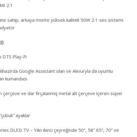
MI 2.1
ine sahip, arkaya monte yüksek kaliteli 50W 2.1 ses sistemi
radyatör
ği
n DTS Play-Fi
ihazırda Google Assistant olan ve Alexa’yla da uyumlu
tan kumandası
 çerçeve ve dar fırçalanmış metal alt çerçeve içeren süper
“çubuk” ayaklar
ies DLED TV – Yılın ikinci çeyreğinde 50”, 58” 65”, 70” ve