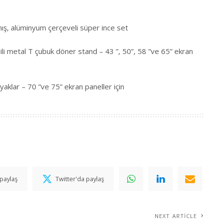
ış, alüminyum çerçeveli süper ince set
ili metal T çubuk döner stand – 43 ”, 50”, 58 ”ve 65” ekran
klar – 70 ”ve 75” ekran paneller için
paylaş
Twitter'da paylaş
NEXT ARTICLE