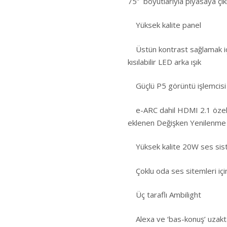
75” boyutlarıyla piyasaya çık
Yüksek kalite panel
Üstün kontrast sağlamak içi
kısılabilir LED arka ışık
Güçlü P5 görüntü işlemcisi
e-ARC dahil HDMI 2.1 özell
eklenen Değişken Yenilenme 
Yüksek kalite 20W ses sis
Çoklu oda ses sitemleri içi
Üç taraflı Ambilight
Alexa ve ‘bas-konuş’ uzakta