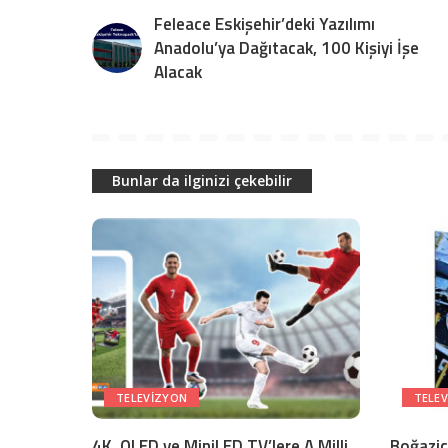
Feleace Eskişehir’deki Yazılımı
Anadolu’ya Dağıtacak, 100 Kişiyi İşe
Alacak
Bunlar da ilginizi çekebilir
TELEVIZYON
TELE
4K, OLED ve MiniLED TV’lere A Milli
Boğaziçi