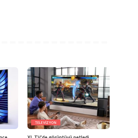
TELEVIZYON
ince
XL TV’de görüntüyü netledi