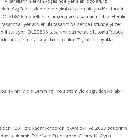
 TV kanallarının ekran köşesinde yer alan logoları, iz
e çeken özgün bir izleme deneyimi oluşturmak için dört taraflı
OLED856 modelleri, sıfır çerçeve tasarımına sahip. Her iki
 tasarımlar yer alırken, iki tasarım da sehpa üstünde yüzer
rofil sunuyor. OLED806 tasarımında metal, çift tonlu “çubuk”
delinde de metal koyu krom renkte T şeklinde ayaklar
ps TV’nin Micro Dimming Pro sistemiyle doğrudan kısılabilir
den 120 Hz’e kadar iletebilen, e-Arc ekli, ve 2020 setlerinin
duna eklenmiş FreeSync Premium ve Otomatik Oyun