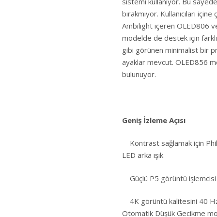
sistemi kullanıyor. Bu sayede
bırakmıyor. Kullanıcıları için
Ambilight içeren OLED806 ve 
modelde de destek için farklı
gibi görünen minimalist bir p
ayaklar mevcut. OLED856 mo
bulunuyor.
Geniş İzleme Açısı
Kontrast sağlamak için Phili
LED arka ışık
Güçlü P5 görüntü işlemcisi
4K görüntü kalitesini 40 Hz’
Otomatik Düşük Gecikme mo