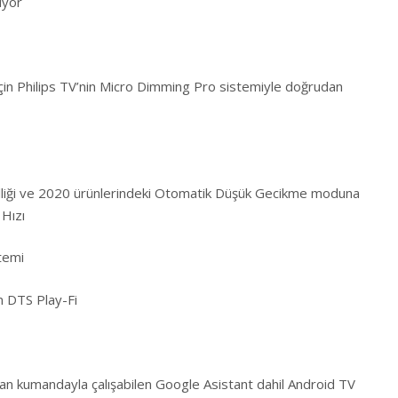
ıyor
n Philips TV’nin Micro Dimming Pro sistemiyle doğrudan
iği ve 2020 ürünlerindeki Otomatik Düşük Gecikme moduna
Hızı
temi
n DTS Play-Fi
n kumandayla çalışabilen Google Asistant dahil Android TV