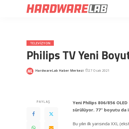
TELEVIZYON
Philips TV Yeni Boyu
HardwareLab Haber Merkezi
27 Ocak 2021
Posted
by
PAYLAŞ
Yeni Philips 806/856 OLED 
sürülüyor. 77” boyutu da i
Bu yılın ilk yarısında XXL (e