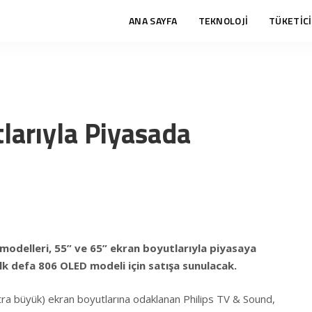
ANA SAYFA
TEKNOLOJİ
TÜKETİCİ
tlarıyla Piyasada
modelleri, 55” ve 65” ekran boyutlarıyla piyasaya
lk defa 806 OLED modeli için satışa sunulacak.
kstra büyük) ekran boyutlarına odaklanan Philips TV & Sound,