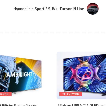
Hyundai’nin Sportif SUV’u Tucson N Line
VIZYON
TELEVIZYON
 Bilişim Philips’in son
iFFalcon U95A TV, OLED ve 