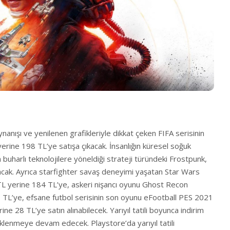
nışı ve yenilenen grafikleriyle dikkat çeken FIFA serisinin
erine 198 TL’ye satışa çıkacak. İnsanlığın küresel soğuk
 buharlı teknolojilere yöneldiği strateji türündeki Frostpunk,
cak. Ayrıca starfighter savaş deneyimi yaşatan Star Wars
 yerine 184 TL’ye, askeri nişancı oyunu Ghost Recon
 TL’ye, efsane futbol serisinin son oyunu eFootball PES 2021
e 28 TL’ye satın alınabilecek. Yarıyıl tatili boyunca indirim
lenmeye devam edecek. Playstore’da yarıyıl tatili