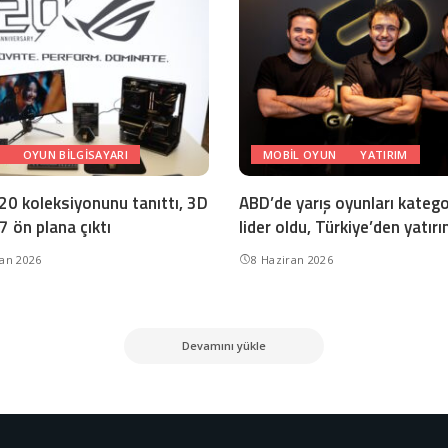
OYUN BILGISAYARI
MOBIL OYUN
YATIRIM
 20 koleksiyonunu tanıttı, 3D
ABD’de yarış oyunları katego
 7 ön plana çıktı
lider oldu, Türkiye’den yatırı
ran 2026
8 Haziran 2026
Devamını yükle