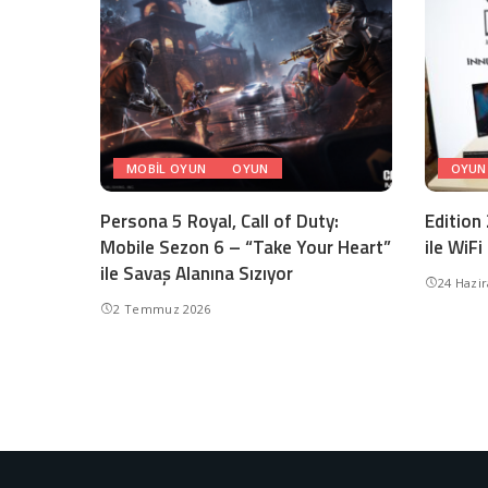
MOBIL OYUN
OYUN
OYUN
Persona 5 Royal, Call of Duty:
Edition
Mobile Sezon 6 – “Take Your Heart”
ile WiFi
ile Savaş Alanına Sızıyor
24 Hazi
2 Temmuz 2026