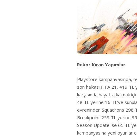
Rekor Kıran Yapımlar
Playstore kampanyasında, oyna
son halkası FIFA 21, 419 TL y
karşısında hayatta kalmak için
48 TL yerine 16 TL’ye sunula
evreninden Squadrons 298 TL
Breakpoint 259 TL yerine 39
Season Update ise 65 TL yerin
kampanyasına yeni oyunlar ek