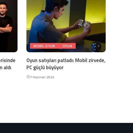
MOBIL OYUN
OYUN
risinde
Oyun satışları patladı: Mobil zirvede,
m aldı
PC güçlü büyüyor
7 Haziran 2026