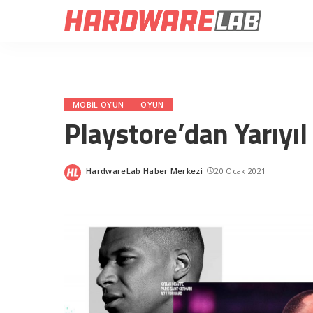
MOBIL OYUN
OYUN
Playstore’dan Yarıyıl 
HardwareLab Haber Merkezi
20 Ocak 2021
Posted
by