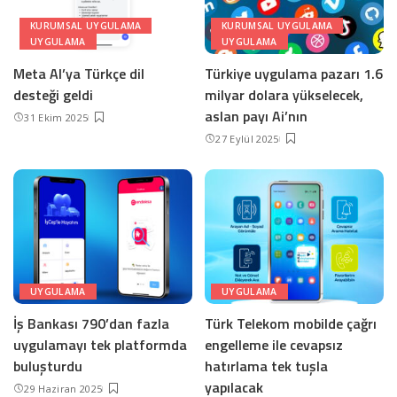
KURUMSAL UYGULAMA
KURUMSAL UYGULAMA
UYGULAMA
UYGULAMA
Meta AI’ya Türkçe dil
Türkiye uygulama pazarı 1.6
desteği geldi
milyar dolara yükselecek,
aslan payı Ai’nın
31 Ekim 2025
27 Eylül 2025
UYGULAMA
UYGULAMA
İş Bankası 790’dan fazla
Türk Telekom mobilde çağrı
uygulamayı tek platformda
engelleme ile cevapsız
buluşturdu
hatırlama tek tuşla
yapılacak
29 Haziran 2025