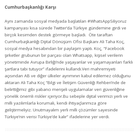
Cumhurbaşkanlığı Karşı
Aynı zamanda sosyal medyada başlatılan #WhatsAppSiliyoruz
kampanyası kısa sürede Twitter’da Türkiye gündemine girdi ve
birçok kesimden destek görmeye başladı. Öte taraftan
Cumhurbaşkanlığı Dijital Dönüşüm Ofisi Başkanı Ali Taha Koç,
sosyal medya hesabından bir paylaşım yaptı. Koç, “Facebook
şirketler grubunun bir parçası olan Whatsapp, kişisel verilerin
yönetiminde Avrupa Birliği’nde yaşayanlar ve yaşamayanları farklı
şartlara tabi tutuyor” ifadelerini kullandı.Veri mahremiyeti
açısından AB ve diğer ülkeler ayrımının kabul edilemez olduğunu
aktaran Ali Taha Koç “Bilgi ve İletişim Güvenliği Rehberi’nde de
belirttiğimiz gibi yabancı menşeli uygulamalar veri güvenliğine
yönelik önemli riskler içeriyor.Bu sebeple dijital verimizi yerli ve
milli yazılımlarla korumalı, kendi ihtiyaçlarımıza göre
geliştirmeliyiz. Unutmayalım yerli milli çözümler sayesinde
Türkiye’nin verisi Türkiye’de kalır” ifadelerine yer verdi.