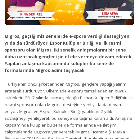
Migros, geçtiğimiz senelerde e-spora verdiği desteği yeni
yılda da sürdürüyor. Espor Kulüpler Birliği ve ilk resmi
sponsoru olan Migros, iki senelik anlaşmalarını bir sene
daha uzatarak gençler için el ele vermeye devam edecek.
Yapılan anlaşma kapsamında kulüpler bu sene de
formalarında Migros adını taşıyacak.
Türkiye’nin öncü şirketlerinden Migros, gençlere yaptığı yatırımı
artırarak sürdürüyor. Ülkemizde e-sporu temsil eden en büyük
kulüplerin 2017 yılında kurmuş olduğu E-spor Kulüpler Birliği’nin ilk
resmi sponsoru olan Migros, desteğine yeni yılda da devam
ediyor. Migros ve E-spor Kulüpler Birliği yaptıkları 2 yıllık
sözleşmeyi yenileyerek bu seneye de taşıma kararı aldı. Anlaşma
kapsamında kulüpler bu sene de formalarında ve iletişim
çalışmalarında Migros’a yer verecek. Migros Ticaret A.Ş. Marka
İletişimi ve CRM Direktörü Kına Demirel, “Kurulduğumuz günden