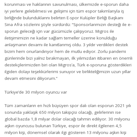
korunması ve haklarının savunulması, ülkemizde e-sporun daha
iyi yerlere gelebilmesi ve gelişimi için tüm espor takımlarıyla iş
birliğinde bulunduklarını belirten E-spor Kulüpler Birliği Başkanı
Sina Afra sözlerini şöyle sürdürdü: “Sponsorlarımızın desteği ile e-
sporun geleceği için var gücümüzle çalışıyoruz. Migros ile
iletişimimizin ne kadar sağlam temeller üzerine konulduğu
anlaşmanın devamı ile kanıtlanmış oldu. 3 yıldır verdikleri destek
bizim hem onurlandırıyor hem de mutlu ediyor. Zorlu pandemi
günlerinde bizi yalnız bırakmayan, ilk yılımızdan itibaren en önemli
destekçilerimizden biri olan Migros’a, Türk e-sporuna gösterdikleri
ilgiden dolayı teşekkürlerimi sunuyor ve birlikteliğimizin uzun yıllar
devam etmesini diliyorum.”
Türkiye’de 30 milyon oyuncu var
Tüm zamanların en hızlı büyüyen spor dalı olan esporun 2021 yılı
sonunda yaklaşık 650 milyon takipçisi olacağı, gelirlerinin ise
global bazda 1,8 milyar dolar olacağı tahmin ediliyor. 30 milyonu
aşkın oyuncusu bulunan Türkiye, espor ile direkt ilgilenen 4,5
milyon kişi, dönemsel olarak ilgi gösteren 13 milyonu aşkın kişi