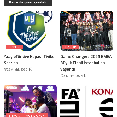
Bunlar da ilginizi çekebilir
E-SPOR
E-SPOR
Yaay eTürkiye Kupası Tivibu
Game Changers 2025 EMEA
Spor’da
Büyük Finali İstanbul’da
yaşandı
22 Aralık 2025
3 Kasım 2025
E-SPOR
MOBIL OYUN