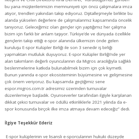
bu yana müşterilerimizin memnuniyeti için öncü çalışmalara imza
atıyor, trendleri yakından takip ediyoruz. Dijitalleşmeyle birlikte bu
alanda yükselen değerlere de çalışmalarımız kapsamında öncelik
tanıyoruz. Geleceğimiz olan gençler için yaptığımız her çalışma
bizim için farklı bir anlam taşıyor. Türkiye’de ve dünyada özellikle
gençlerin takip ettiği e-spor alanında ülkemizin önde gelen
kuruluşu E-spor Kulüpler Birliği ile son 3 senedir iş birliği
yapmaktan mutluluk duyuyoruz. E-spor Kulüpler Birliği’nde yer
alan takımların değerli oyuncularının da Migros aracılığıyla sağlıklı
beslenmelerine katkıda bulunabilmek bizim için çok kıymetli.
Bunun yanında e-spor ekosisteminin büyümesine ve gelişmesine
çok önem veriyoruz. Bu kapsamda geçtiğimiz sene
espor.migros.com.tr adresimiz üzerinden turnuvalar
düzenlemeye başladık. Oyunseverler tarafından ilgiyle karşılanan
dikkat çekici turnuvalar ve ödüllü etkinliklerle 2021 yılında da e-
spor konusunda birçok ilke imza atmaya devam edeceğiz” dedi.
İlgiye Teşekkür Ederiz
E-spor kulüplerinin ve lisanslı e-sporcularının hukuki düzeyde