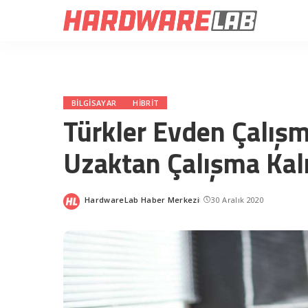
BILGISAYAR
HIBRIT
Türkler Evden Çalışm
Uzaktan Çalışma Kalı
HardwareLab Haber Merkezi
30 Aralık 2020
Posted
by