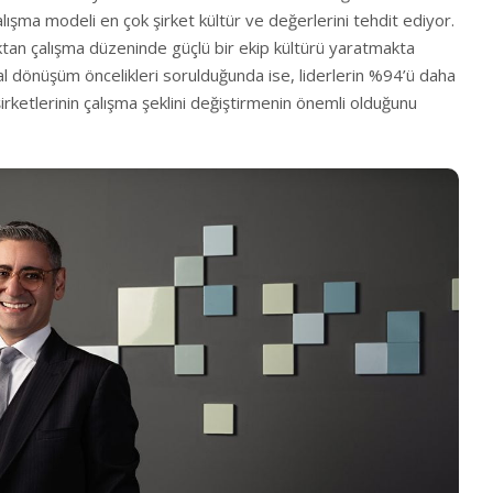
ışma modeli en çok şirket kültür ve değerlerini tehdit ediyor.
ktan çalışma düzeninde güçlü bir ekip kültürü yaratmakta
jital dönüşüm öncelikleri sorulduğunda ise, liderlerin %94’ü daha
şirketlerinin çalışma şeklini değiştirmenin önemli olduğunu