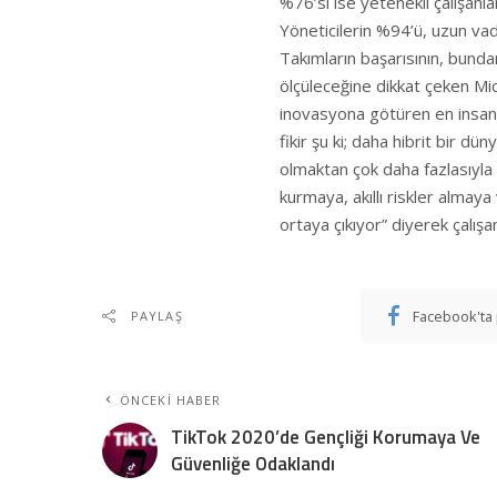
%76’sı ise yetenekli çalışanl
Yöneticilerin %94’ü, uzun vad
Takımların başarısının, bunda
ölçüleceğine dikkat çeken Mi
inovasyona götüren en insani 
fikir şu ki; daha hibrit bir d
olmaktan çok daha fazlasıyla 
kurmaya, akıllı riskler almay
ortaya çıkıyor” diyerek çalış
Facebook'ta 
PAYLAŞ
ÖNCEKI HABER
TikTok 2020’de Gençliği Korumaya Ve
Güvenliğe Odaklandı