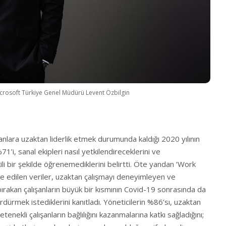
crosoft Türkiye Genel Müdürü Levent Özbilgin
şanlara uzaktan liderlik etmek durumunda kaldığı 2020 yılının
1’i, sanal ekipleri nasıl yetkilendireceklerini ve
ili bir şekilde öğrenemediklerini belirtti. Öte yandan ‘Work
 edilen veriler, uzaktan çalışmayı deneyimleyen ve
ırakan çalışanların büyük bir kısmının Covid-19 sonrasında da
dürmek istediklerini kanıtladı. Yöneticilerin %86’sı, uzaktan
enekli çalışanların bağlılığını kazanmalarına katkı sağladığını;