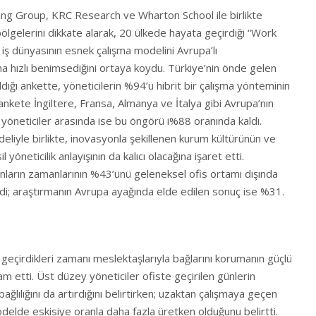
ing Group, KRC Research ve Wharton School ile birlikte
lgelerini dikkate alarak, 20 ülkede hayata geçirdiği “Work
iş dünyasının esnek çalışma modelini Avrupa’lı
a hızlı benimsediğini ortaya koydu. Türkiye’nin önde gelen
ıldığı ankette, yöneticilerin %94’ü hibrit bir çalışma yönteminin
 ankete İngiltere, Fransa, Almanya ve İtalya gibi Avrupa’nın
 yöneticiler arasında ise bu öngörü i%88 oranında kaldı.
liyle birlikte, inovasyonla şekillenen kurum kültürünün ve
 yöneticilik anlayışının da kalıcı olacağına işaret etti.
anların zamanlarının %43’ünü geleneksel ofis ortamı dışında
rdi; araştırmanın Avrupa ayağında elde edilen sonuç ise %31.
 geçirdikleri zamanı meslektaşlarıyla bağlarını korumanın güçlü
 etti. Üst düzey yöneticiler ofiste geçirilen günlerin
 bağlılığını da artırdığını belirtirken; uzaktan çalışmaya geçen
odelde eskisiye oranla daha fazla üretken olduğunu belirtti.