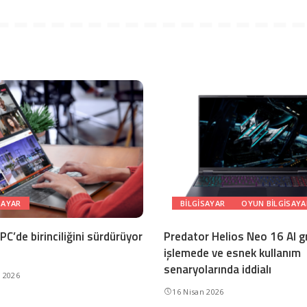
SAYAR
BILGISAYAR
OYUN BILGISAYA
C’de birinciliğini sürdürüyor
Predator Helios Neo 16 AI g
işlemede ve esnek kullanım
senaryolarında iddialı
n 2026
16 Nisan 2026