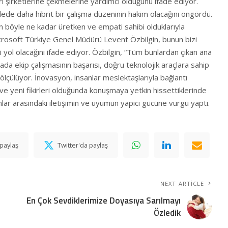
arı şirketlerine çekmelerine yardımcı olduğunu ifade ediyor.
ede daha hibrit bir çalışma düzeninin hakim olacağını öngördü.
n böyle ne kadar üretken ve empati sahibi olduklarıyla
crosoft Türkiye Genel Müdürü Levent Özbilgin, bunun bizi
yol olacağını ifade ediyor. Özbilgin, “Tüm bunlardan çıkan ana
ünyada ekip çalışmasının başarısı, doğru teknolojik araçlara sahip
ölçülüyor. İnovasyon, insanlar meslektaşlarıyla bağlantı
a ve yeni fikirleri olduğunda konuşmaya yetkin hissettiklerinde
anlar arasındaki iletişimin ve uyumun yapıcı gücüne vurgu yaptı.
paylaş
Twitter'da paylaş
NEXT ARTICLE
En Çok Sevdiklerimize Doyasıya Sarılmayı
Özledik