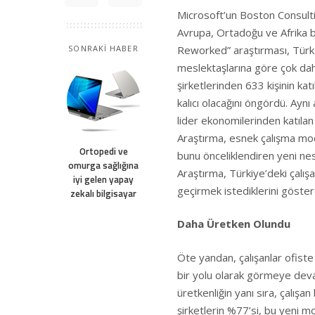
Microsoft’un Boston Consult
Avrupa, Ortadoğu ve Afrika bö
Reworked” araştırması, Türk 
SONRAKİ HABER
meslektaşlarına göre çok dah
şirketlerinden 633 kişinin kat
kalıcı olacağını öngördü. Aynı
lider ekonomilerinden katılan
Araştırma, esnek çalışma mode
Ortopedi ve
bunu önceliklendiren yeni nesil
omurga sağlığına
Araştırma, Türkiye’deki çalış
iyi gelen yapay
geçirmek istediklerini göste
zekalı bilgisayar
Daha Üretken Olundu
Öte yandan, çalışanlar ofiste
bir yolu olarak görmeye devam
üretkenliğin yanı sıra, çalışan
şirketlerin %77’si, bu yeni m