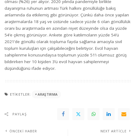
olması (%26) yer alıyor. 2020 yılında pandemiyle birlikte
dayanışma ruhunun artması Türk halkını gönüllülüğe bakış
anlamında da etkilemiş gibi görünüyor. Çünkü daha önce yapılan
araştırmalarda 18 yaş ve üstünde sadece yüzde 6 olan gönüllülük
oranı bu araştırmada en azından niyet düzeyinde olsa da yüzde
54’e çıkmış görünüyor. Ankete göre katılımcıların yüzde 54’ü
2021’de gönüllü olarak topluma fayda sağlama amacıyla sivil
toplum kuruluşları için çalışabileceğini belirtiyor. Evcil hayvan
sahiplenme konusundaysa toplumun yüzde 51’i olumsuz görüş
bildirirken her 10 kişiden 3’ü evcil hayvan sahiplenmeyi
düşündüğünü ifade ediyor.
ETIKETLER:
ARAŞTIRMA
PAYLAŞ
ÖNCEKI HABER
NEXT ARTICLE