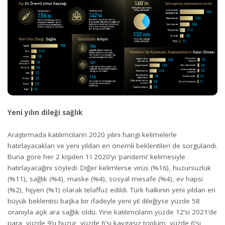
Yeni yılın dileği sağlık
Araştırmada katılımcıların 2020 yılını hangi kelimelerle
hatırlayacakları ve yeni yıldan en önemli beklentileri de sorgulandı.
Buna göre her 2 kişiden 1’i 2020’yi ‘pandemi’ kelimesiyle
hatırlayacağını söyledi. Diğer kelimlerse virüs (%16), huzursuzluk
(%11), sağlık (%4), maske (%4), sosyal mesafe (%4), ev hapsi
(%2), hijyen (%1) olarak telaffuz edildi. Türk halkının yeni yıldan en
büyük beklentisi başka bir ifadeyle yeni yıl dileğiyse yüzde 58
oranıyla açık ara sağlık oldu. Yine katılımcıların yüzde 12’si 2021’de
para, yüzde 9’u huzur, yüzde 6’sı kavgasız toplum, yüzde 6’sı