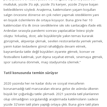
mutluluk, yüzde 3’ü aşk, yüzde 3’ü kariyer, yüzde 2’siyse başarı
beklediklerini söyledi. Araştırma, katılımcıların yaşam koşulları
salgın öncesine dönerse en çok neleri yapmak istediklerini yani
en büyük özlemlerini de ortaya koyuyor. Buna göre her 10
katılımcıdan 6’sı ilk önce sevdiklerine sıkı sıkı sarılacağını ifade etti.
Ardından sırasıyla pandemi sonrası yapılacaklar listesi şöyle
oluştu: ‘Arkadaş, dost, aile büyükleriyle yakın temas kurarak
görüşmek, alışverişe çıkmak, sevilen restoranlarda yemek yemek,
yarım kalan tedavilere gönül rahatlığıyla devam etmek,
bayramlarda tatile değil büyükleri ziyarete gitmek, konser ve
festivallere katılmak, yurt dışına seyahat etmek, sinemaya gitmek,
spor salonuna dönmek, maçı stadyumda izlemek.”
Tatil konusunda temkin sürüyor
2020 yazında her ne kadar dolu ve sosyal mesafenin
korunamadığı tatil manzaraları ekrana gelse de aslında ülkenin
büyük bir çoğunluğu tatile çıkmadı. 2021 yazında tatil planlarının
olup olmadığının sorgulandığı araştırmada katılımcıların sadece
yüzde 32’sinin tatil planı yaptığı ortaya çıktı. Buna göre tatil planı