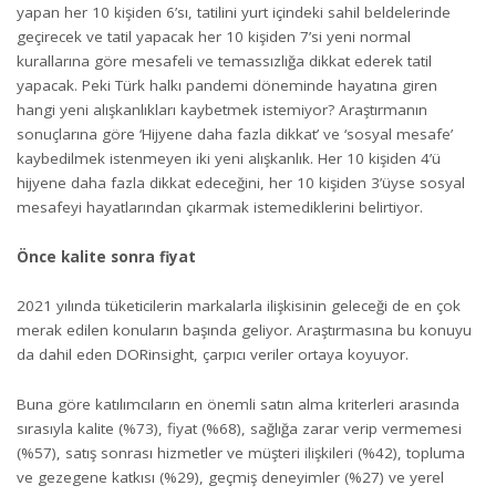
yapan her 10 kişiden 6’sı, tatilini yurt içindeki sahil beldelerinde
geçirecek ve tatil yapacak her 10 kişiden 7’si yeni normal
kurallarına göre mesafeli ve temassızlığa dikkat ederek tatil
yapacak. Peki Türk halkı pandemi döneminde hayatına giren
hangi yeni alışkanlıkları kaybetmek istemiyor? Araştırmanın
sonuçlarına göre ‘Hijyene daha fazla dikkat’ ve ‘sosyal mesafe’
kaybedilmek istenmeyen iki yeni alışkanlık. Her 10 kişiden 4’ü
hijyene daha fazla dikkat edeceğini, her 10 kişiden 3’üyse sosyal
mesafeyi hayatlarından çıkarmak istemediklerini belirtiyor.
Önce kalite sonra fiyat
2021 yılında tüketicilerin markalarla ilişkisinin geleceği de en çok
merak edilen konuların başında geliyor. Araştırmasına bu konuyu
da dahil eden DORinsight, çarpıcı veriler ortaya koyuyor.
Buna göre katılımcıların en önemli satın alma kriterleri arasında
sırasıyla kalite (%73), fiyat (%68), sağlığa zarar verip vermemesi
(%57), satış sonrası hizmetler ve müşteri ilişkileri (%42), topluma
ve gezegene katkısı (%29), geçmiş deneyimler (%27) ve yerel