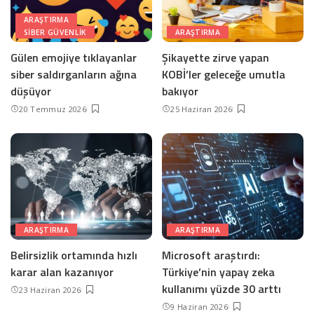
ARAŞTIRMA
SIBER GÜVENLIK
ARAŞTIRMA
Gülen emojiye tıklayanlar
Şikayette zirve yapan
siber saldırganların ağına
KOBİ’ler geleceğe umutla
düşüyor
bakıyor
20 Temmuz 2026
25 Haziran 2026
ARAŞTIRMA
ARAŞTIRMA
Belirsizlik ortamında hızlı
Microsoft araştırdı:
karar alan kazanıyor
Türkiye’nin yapay zeka
kullanımı yüzde 30 arttı
23 Haziran 2026
9 Haziran 2026