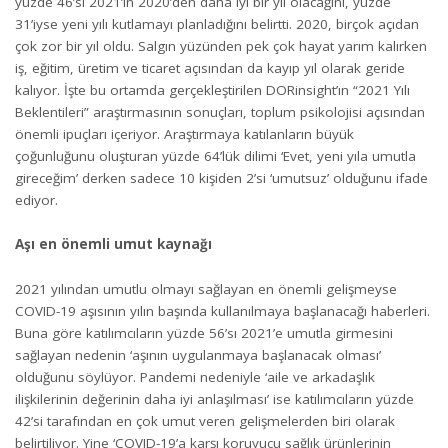
yüzde 46’sı 2021’in 2020’den daha iyi bir yıl olacağını, yüzde
31’iyse yeni yılı kutlamayı planladığını belirtti. 2020, birçok açıdan
çok zor bir yıl oldu. Salgın yüzünden pek çok hayat yarım kalırken
iş, eğitim, üretim ve ticaret açısından da kayıp yıl olarak geride
kalıyor. İşte bu ortamda gerçekleştirilen DORinsight’ın “2021 Yılı
Beklentileri” araştırmasının sonuçları, toplum psikolojisi açısından
önemli ipuçları içeriyor. Araştırmaya katılanların büyük
çoğunluğunu oluşturan yüzde 64’lük dilimi ‘Evet, yeni yıla umutla
gireceğim’ derken sadece 10 kişiden 2’si ‘umutsuz’ olduğunu ifade
ediyor.
Aşı en önemli umut kaynağı
2021 yılından umutlu olmayı sağlayan en önemli gelişmeyse
COVID-19 aşısının yılın başında kullanılmaya başlanacağı haberleri.
Buna göre katılımcıların yüzde 56’sı 2021’e umutla girmesini
sağlayan nedenin ‘aşının uygulanmaya başlanacak olması’
olduğunu söylüyor. Pandemi nedeniyle ‘aile ve arkadaşlık
ilişkilerinin değerinin daha iyi anlaşılması’ ise katılımcıların yüzde
42’si tarafından en çok umut veren gelişmelerden biri olarak
belirtiliyor. Yine ‘COVID-19’a karşı koruyucu sağlık ürünlerinin