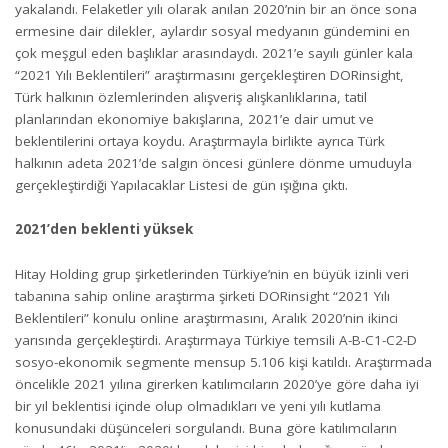
yakalandı. Felaketler yılı olarak anılan 2020’nin bir an önce sona
ermesine dair dilekler, aylardır sosyal medyanın gündemini en
çok meşgul eden başlıklar arasındaydı. 2021’e sayılı günler kala
“2021 Yılı Beklentileri” araştırmasını gerçekleştiren DORinsight,
Türk halkının özlemlerinden alışveriş alışkanlıklarına, tatil
planlarından ekonomiye bakışlarına, 2021’e dair umut ve
beklentilerini ortaya koydu. Araştırmayla birlikte ayrıca Türk
halkının adeta 2021’de salgın öncesi günlere dönme umuduyla
gerçekleştirdiği Yapılacaklar Listesi de gün ışığına çıktı.
2021’den beklenti yüksek
Hitay Holding grup şirketlerinden Türkiye’nin en büyük izinli veri
tabanına sahip online araştırma şirketi DORinsight “2021 Yılı
Beklentileri” konulu online araştırmasını, Aralık 2020’nin ikinci
yarısında gerçekleştirdi. Araştırmaya Türkiye temsili A-B-C1-C2-D
sosyo-ekonomik segmente mensup 5.106 kişi katıldı. Araştırmada
öncelikle 2021 yılına girerken katılımcıların 2020’ye göre daha iyi
bir yıl beklentisi içinde olup olmadıkları ve yeni yılı kutlama
konusundaki düşünceleri sorgulandı. Buna göre katılımcıların