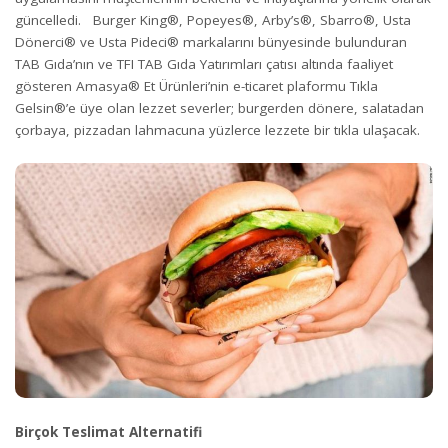
güncelledi. Burger King®, Popeyes®, Arby’s®, Sbarro®, Usta
Dönerci® ve Usta Pideci® markalarını bünyesinde bulunduran
TAB Gıda’nın ve TFI TAB Gıda Yatırımları çatısı altında faaliyet
gösteren Amasya® Et Ürünleri’nin e-ticaret plaformu Tıkla
Gelsin®’e üye olan lezzet severler; burgerden dönere, salatadan
çorbaya, pizzadan lahmacuna yüzlerce lezzete bir tıkla ulaşacak.
Birçok Teslimat Alternatifi