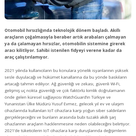
Otomobil hırsızlığında teknolojik dönem başladı. Akıllı
araçların çoğalmasıyla beraber artık arabaları çalmayan
ya da çalamayan hırsızlar, otomobilin sistemine girerek
aracı kilitliyor. Sahibi istenilen fidyeyi verene kadar da
araç çalıştırılamıyor.
2021 yılında kullanıcıların bu konulara yönelik isyanlarının yüksek
sesle duyulacağı ve hükümet kanallarına da bu yönde baskıların
artacağı tahmin ediliyor. Ağ güvenliği ve zekası, güvenli Wi-Fi,
gelişmiş uç nokta güvenliği ve çok faktörlü kimlik doğrulamanın
önde gelen küresel sağlayıcısı WatchGuard’ın Türkiye ve
Yunanistan Ülke Müdürü Yusuf Evmez, gelecek yıl ev ve ulaşım
cihazlarında kullanılan IoT cihazlara karşı yoğun siber saldırıların
gerçekleşeceğini ve bunların arasında bubi tuzaklı akıllı şarj
cihazlarının araçların hacklenmesine neden olabileceğini belirtiyor.
2021’de tüketicilerin IoT cihazlara karşı duruşlarında değişimlerin