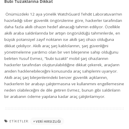
Bubi Tuzaklarına Dikkat
Önümüzdeki 12 aya yönelik WatchGuard Tehdit Laboratuvarı’nın
hazırladığı siber güvenlik öngörülerine göre, hackerler tarafından
daha fazla akıllı cihazın hedef alınacağı tahmin ediliyor. Özellikle
akıllı araba saldırılarında bir artışın öngörüldüğü tahminlerde, en
büyük potansiyel zayıf noktanın ise akıllı şarj cihazı olduğuna
dikkat çekiliyor. Akıllı araç şarj kablolarının, şarj güvenliğini
yönetmelerine yardımcı olan bir veri bileşenine sahip olduğunu
belirten Yusuf Evmez, “bubi tuzaklı” mobil şarj cihazlarının
hackerler tarafından oluşturulabildiğine dikkat çekerek, araçların
aniden hacklenebileceğini konusunda araç sahiplerini uyarıyor.
Akıllı araç şarj bileşenlerindeki benzer güvenlik açıklarının,
hackerlerin bir arabayı çalıştırmasına ve kullanımını engellemesine
neden olabileceğini de dile getiren Evmez, bunun gibi saldırıların
bir arabanın ödeme yapılana kadar araç çalıştırılamıyor.
ETIKETLER:
VERI HIRSIZLIĞI