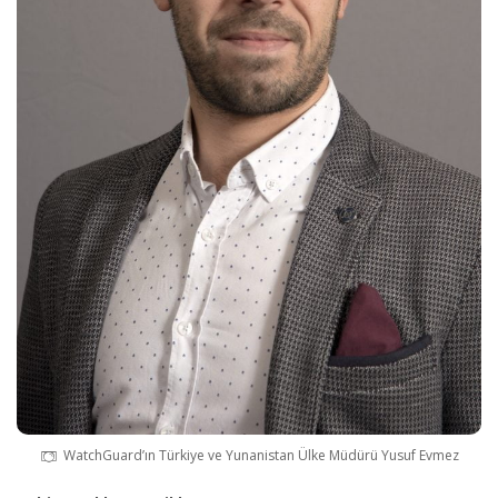
WatchGuard’ın Türkiye ve Yunanistan Ülke Müdürü Yusuf Evmez