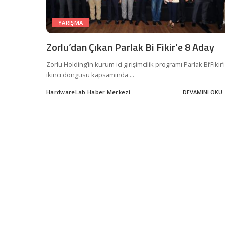
YARIŞMA
Zorlu’dan Çıkan Parlak Bi Fikir’e 8 Aday
Zorlu Holding’in kurum içi girişimcilik programı Parlak Bi’Fikir’
ikinci döngüsü kapsamında
...
HardwareLab Haber Merkezi
DEVAMINI OKU
Posted
by