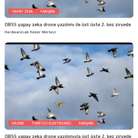
YAPAY ZEKA
YARIŞMA
OBSS yapay zeka drone yazılımı ile üst üste 2. kez zirvede
HardwareLab Haber Merkezi
Posted
by
DRONE
TÜKETICI ELEKTRONIĞI
YARIŞMA
OBSS yapay zeka drone yazılımıyla üst üste 2. kez zirvede