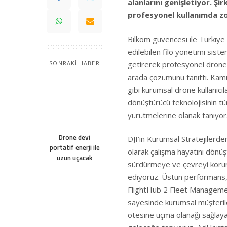
alanlarını genişletiyor. Şi
profesyonel kullanımda z
Bilkom güvencesi ile Türkiye
edilebilen filo yönetimi sis
getirerek profesyonel drone 
SONRAKİ HABER
arada çözümünü tanıttı. Kamu 
gibi kurumsal drone kullanıcıl
dönüştürücü teknolojisinin t
yürütmelerine olanak tanıyor
Drone devi
DJI’ın Kurumsal Stratejilerde
portatif enerji ile
olarak çalışma hayatını dönüş
uzun uçacak
sürdürmeye ve çevreyi koru
ediyoruz. Üstün performans, ta
FlightHub 2 Fleet Manageme
sayesinde kurumsal müşteriler
ötesine uçma olanağı sağlaya