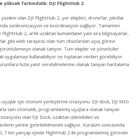
yüksek farkındalık: DJI FlightHub 2
yazılımı olan DJI FlightHub 2, yer ekipleri, drone’lar, pilotlar
sında senkronizasyon ve koordinasyon sağlıyor. Tamamen
JI FlightHub 2, artık uzaktan kumandanın yanı sıra bilgisayarlar,
zlar gibi web tarayıcısı olan tüm cihazlardan uçuş görevi
örüntülemeye olanak tanıyor. Tüm ekipler ve yöneticiler
 uygulamayı kullanabiliyor ve toplanan verileri görebiliyor.
rumlara hızla yanıt verebilmelerine olanak tanıyan haritalama
uçuşlar için otonom yerleştirme istasyonu: DJI dock, DJI M30
arla tam otomatik, programlanmış uçuşlara olanak tanıyan
j istasyonu olan DJI Dock, uzaktan izlenebilen ve
vlerin yerine getirilebilmesini sağlıyor. Kurulum sonrasında
, 7 km yarıçap içinde FlightHub 2 ile programlanmış görevler