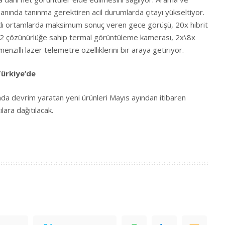
anında tanınma gerektiren acil durumlarda çıtayı yükseltiyor.
ıklı ortamlarda maksimum sonuç veren gece görüşü, 20x hibrit
512 çözünürlüğe sahip termal görüntüleme kamerası, 2x\8x
zilli lazer telemetre özelliklerini bir araya getiriyor.
Türkiye’de
ında devrim yaratan yeni ürünleri Mayıs ayından itibaren
ılara dağıtılacak.