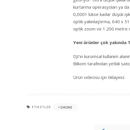
kurtarma operasyoları ya da 
0,0001 lükse kadar düşük ış
optik yakınlaştırma, 640 x 
optik zoom ve 1.200 metre men
Yeni ürünler çok yakında 
DJI’ın kurumsal kullanım alan
Bilkom tarafından yetkili satıc
Ürün videosu için
tıklayınız
.
ETIKETLER:
DRONE