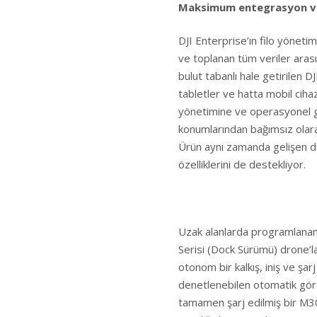
Maksimum entegrasyon ve 
DJI Enterprise’ın filo yönetim 
ve toplanan tüm veriler ara
bulut tabanlı hale getirilen D
tabletler ve hatta mobil ciha
yönetimine ve operasyonel g
konumlarından bağımsız olarak
Ürün aynı zamanda gelişen du
özelliklerini de destekliyor.
Uzak alanlarda programlanan 
Serisi (Dock Sürümü) drone’l
otonom bir kalkış, iniş ve şar
denetlenebilen otomatik göre
tamamen şarj edilmiş bir M30