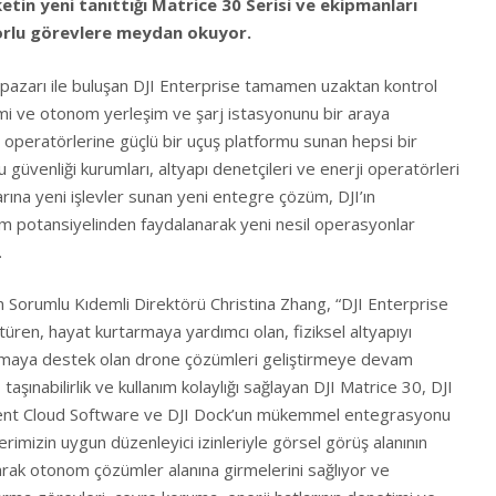
rketin yeni tanıttığı Matrice 30 Serisi ve ekipmanları
orlu görevlere meydan okuyor.
 pazarı ile buluşan DJI Enterprise tamamen uzaktan kontrol
temi ve otonom yerleşim ve şarj istasyonunu bir araya
operatörlerine güçlü bir uçuş platformu sunan hepsi bir
güvenliği kurumları, altyapı denetçileri ve enerji operatörleri
arına yeni işlevler sunan yeni entegre çözüm, DJI’ın
üm potansiyelinden faydalanarak yeni nesil operasyonlar
.
n Sorumlu Kıdemli Direktörü Christina Zhang, “DJI Enterprise
türen, hayat kurtarmaya yardımcı olan, fiziksel altyapıyı
maya destek olan drone çözümleri geliştirmeye devam
şınabilirlik ve kullanım kolaylığı sağlayan DJI Matrice 30, DJI
nt Cloud Software ve DJI Dock’un mükemmel entegrasyonu
imizin uygun düzenleyici izinleriyle görsel görüş alanının
rak otonom çözümler alanına girmelerini sağlıyor ve