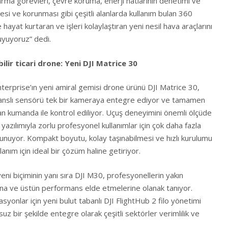
arma görevleri, çevre koruma, enerji hatlarının denetimi ve
lmesi ve korunması gibi çeşitli alanlarda kullanım bulan 360
hayat kurtaran ve işleri kolaylaştıran yeni nesil hava araçlarını
yuyoruz” dedi.
ilir ticari drone: Yeni DJI Matrice 30
Enterprise’ın yeni amiral gemisi drone ürünü DJI Matrice 30,
anslı sensörü tek bir kameraya entegre ediyor ve tamamen
an kumanda ile kontrol ediliyor. Uçuş deneyimini önemli ölçüde
2 yazılımıyla zorlu profesyonel kullanımlar için çok daha fazla
sunuyor. Kompakt boyutu, kolay taşınabilmesi ve hızlı kurulumu
anım için ideal bir çözüm haline getiriyor.
ni biçiminin yanı sıra DJI M30, profesyonellerin yakın
ına ve üstün performans elde etmelerine olanak tanıyor.
onlar için yeni bulut tabanlı DJI FlightHub 2 filo yönetimi
suz bir şekilde entegre olarak çeşitli sektörler verimlilik ve