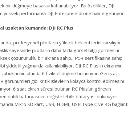
ek bir düğmeye basarak katlanabiliyor. Bu özellikler, DJI
an yüksek performanslı DJI Enterprise drone haline getiriyor.
al uzaktan kumanda: DJI RC Plus
nda, profesyonel pilotların yüksek beklentilerini karşılıyor.
rlaklık sayesinde pilotların daha fazla görsel bilgi görmesini
üksek çözünürlüklü bir ekrana sahip. IP54 sertifikasına sahip
i şiddetli yağmurda kullanılabiliyor. DJI RC Plus’ın ekranının
 çubuklarının altında 6 fiziksel düğme bulunuyor. Geniş açı,
PV görünümleri gibi kritik işlevlerin kolayca kontrol edilmesini
tırıyor. 6 saat ekran süresi bulunan RC Plus’un görevin
n dahili bataryası ve değiştirilebilir bataryası bulunuyor.
nı zamanda Mikro SD kart, USB, HDMI, USB Type C ve 4G bağlantı