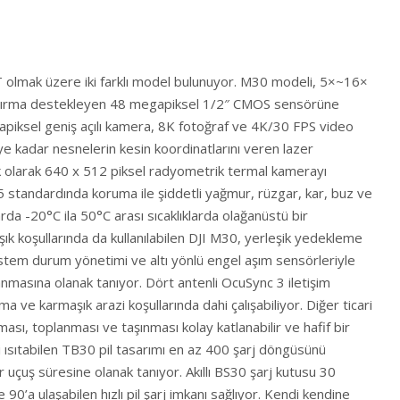
lmak üzere iki farklı model bulunuyor. M30 modeli, 5×~16×
laştırma destekleyen 48 megapiksel 1/2″ CMOS sensörüne
iksel geniş açılı kamera, 8K fotoğraf ve 4K/30 FPS video
 kadar nesnelerin kesin koordinatlarını veren lazer
k olarak 640 x 512 piksel radyometrik termal kamerayı
5 standardında koruma ile şiddetli yağmur, rüzgar, kar, buz ve
larda -20°C ila 50°C arası sıcaklıklarda olağanüstü bir
ık koşullarında da kullanılabilen DJI M30, yerleşik yedekleme
 sistem durum yönetimi ve altı yönlü engel aşım sensörleriyle
nmasına olanak tanıyor. Dört antenli OcuSync 3 iletişim
a ve karmaşık arazi koşullarında dahi çalışabiliyor. Diğer ticari
lması, toplanması ve taşınması kolay katlanabilir ve hafif bir
i ısıtabilen TB30 pil tasarımı en az 400 şarj döngüsünü
r uçuş süresine olanak tanıyor. Akıllı BS30 şarj kutusu 30
0’a ulaşabilen hızlı pil şarj imkanı sağlıyor. Kendi kendine