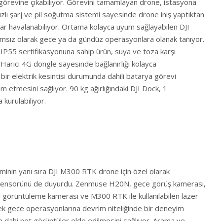
ş görevine çıkabiliyor. Görevini tamamlayan drone, istasyona
ızlı şarj ve pil soğutma sistemi sayesinde drone iniş yaptıktan
rar havalanabiliyor. Ortama kolayca uyum sağlayabilen DJI
sız olarak gece ya da gündüz operasyonlara olanak tanıyor.
i IP55 sertifikasyonuna sahip ürün, suya ve toza karşı
r. Harici 4G dongle sayesinde bağlanırlığı kolayca
 bir elektrik kesintisi durumunda dahili batarya görevi
 etmesini sağlıyor. 90 kg ağırlığındaki DJI Dock, 1
 kurulabiliyor.
minin yanı sıra DJI M300 RTK drone için özel olarak
ensörünü de duyurdu. Zenmuse H20N, gece görüş kamerası,
al görüntüleme kamerası ve M300 RTK ile kullanılabilen lazer
rek gece operasyonlarına devrim niteliğinde bir deneyim
rda dahi net görüntüler elde edilmesini sağlıyor. Arama ve