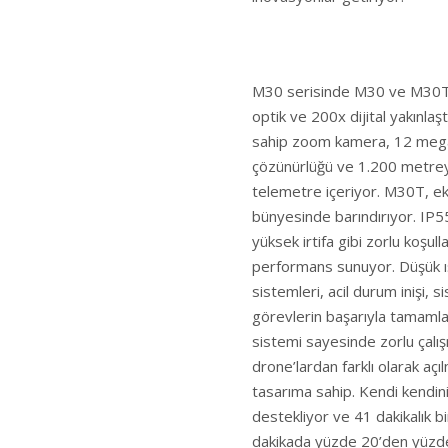
M30 serisinde M30 ve M30T o
optik ve 200x dijital yakın
sahip zoom kamera, 12 megap
çözünürlüğü ve 1.200 metreye
telemetre içeriyor. M30T, e
bünyesinde barındırıyor. IP5
yüksek irtifa gibi zorlu koşul
performans sunuyor. Düşük ış
sistemleri, acil durum inişi,
görevlerin başarıyla tamamla
sistemi sayesinde zorlu çalışm
drone’lardan farklı olarak açı
tasarıma sahip. Kendi kendin
destekliyor ve 41 dakikalık bi
dakikada yüzde 20’den yüzde 9