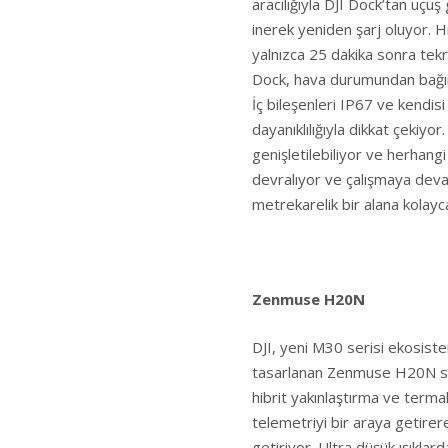
aracılığıyla DJI Dock’tan uçu
inerek yeniden şarj oluyor. H
yalnızca 25 dakika sonra tek
Dock, hava durumundan bağım
İç bileşenleri IP67 ve kendis
dayanıklılığıyla dikkat çekiyo
genişletilebiliyor ve herhangi
devralıyor ve çalışmaya devam
metrekarelik bir alana kolayca
Zenmuse H20N
DJI, yeni M30 serisi ekosiste
tasarlanan Zenmuse H20N s
hibrit yakınlaştırma ve term
telemetriyi bir araya getire
getiriyor. Ultra düşük ışıkla