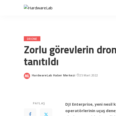
DRONE
Zorlu görevlerin dro
tanıtıldı
HardwareLab Haber Merkezi
25 Mart 2022
Posted
by
PAYLAŞ
DJI Enterprise, yeni nesil
operatörlerinin uçuş dene