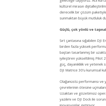
geleceğe taşıyoruz. Acil kurt
kültürel mirasın dijitalleştiri
derecelik bir çözüm paketiyle 
sunmaktan büyük mutluluk du
Güçlü, çok yönlü ve taşınab
Sırt çantasına sığabilen DJI 
birden fazla yüksek perform
baştan tasarlanmış bir uzakt
iyileştiren yükseltilmiş Pilot 
güç, dayanıklılık ve yetenek 
DJI Matrice 30’u kurumsal kull
Olağanüstü performansı ve ye
çevrelerinin ötesine uçmalar
Uzaktan ve gözetimsiz operasy
yazılımı ve DJI Dock ile sorun
inovasyonlar getiriyor.