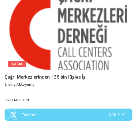
ÇAĞRI
Çağrı Merkezlerinden 136 bin Kişiye İş
Erdinç Akkoyunlu
Posted
by
BİZİ TAKİP EDİN
Twitter
TAKIP ET