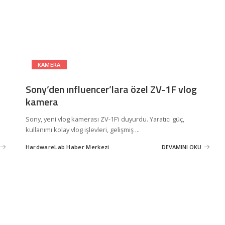
KAMERA
Sony’den ınfluencer’lara özel ZV-1F vlog
kamera
Sony, yeni vlog kamerası ZV-1F’i duyurdu. Yaratıcı güç,
kullanımı kolay vlog işlevleri, gelişmiş
...
HardwareLab Haber Merkezi
DEVAMINI OKU
Posted
by