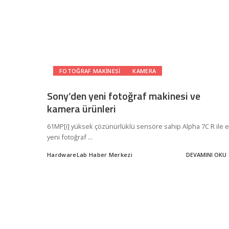
FOTOĞRAF MAKINESI
KAMERA
Sony’den yeni fotoğraf makinesi ve
kamera ürünleri
61MP[i] yüksek çözünürlüklü sensöre sahip Alpha 7C R ile 
yeni fotoğraf
...
HardwareLab Haber Merkezi
DEVAMINI OKU
Posted
by