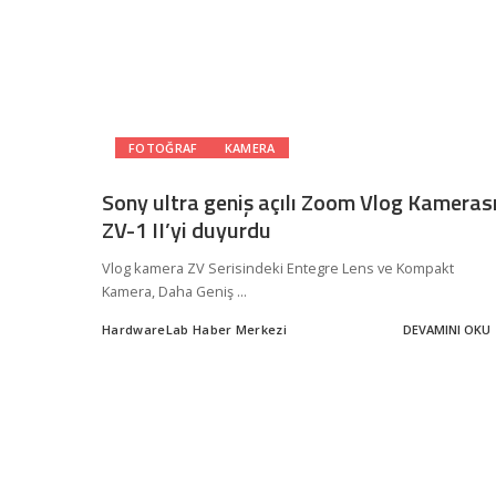
FOTOĞRAF
KAMERA
Sony ultra geniş açılı Zoom Vlog Kameras
ZV-1 II’yi duyurdu
Vlog kamera ZV Serisindeki Entegre Lens ve Kompakt
Kamera, Daha Geniş
...
HardwareLab Haber Merkezi
DEVAMINI OKU
Posted
by