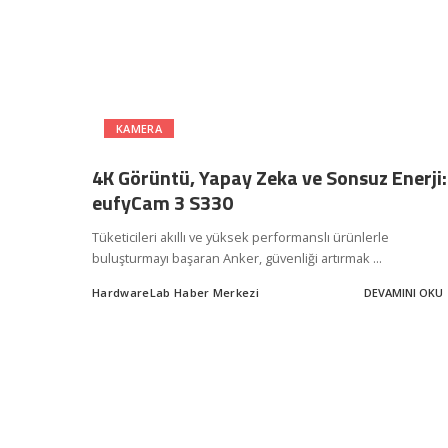
KAMERA
4K Görüntü, Yapay Zeka ve Sonsuz Enerji:
eufyCam 3 S330
Tüketicileri akıllı ve yüksek performanslı ürünlerle
buluşturmayı başaran Anker, güvenliği artırmak
...
HardwareLab Haber Merkezi
DEVAMINI OKU
Posted
by