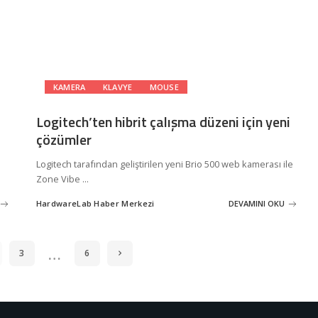
KAMERA
KLAVYE
MOUSE
Logitech’ten hibrit çalışma düzeni için yeni
çözümler
Logitech tarafından geliştirilen yeni Brio 500 web kamerası ile
Zone Vibe
...
HardwareLab Haber Merkezi
DEVAMINI OKU
Posted
by
…
3
6