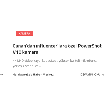
KAMERA
ı
Canan’dan ınfluencer’lara özel PowerShot
V10 kamera
4K UHD video kaydı kapasitesi, yüksek kaliteli mikrofonu,
yerleşik standı ve
...
HardwareLab Haber Merkezi
DEVAMINI OKU
Posted
by