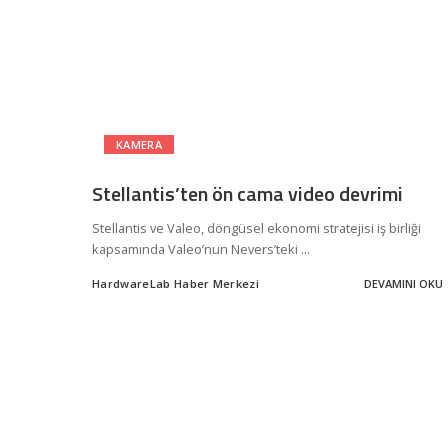
KAMERA
Stellantis’ten ön cama video devrimi
Stellantis ve Valeo, döngüsel ekonomi stratejisi iş birliği
kapsamında Valeo’nun Nevers’teki
...
HardwareLab Haber Merkezi
DEVAMINI OKU
Posted
by