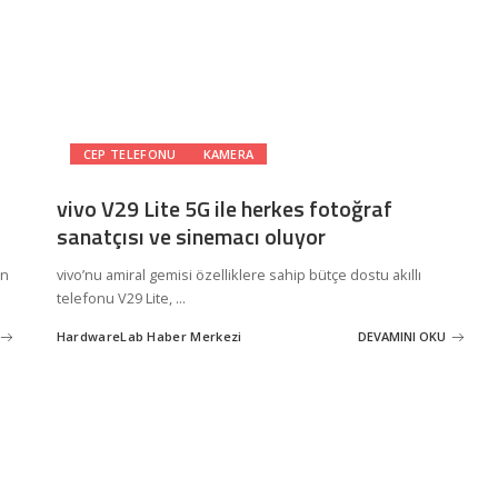
CEP TELEFONU
KAMERA
vivo V29 Lite 5G ile herkes fotoğraf
sanatçısı ve sinemacı oluyor
en
vivo’nu amiral gemisi özelliklere sahip bütçe dostu akıllı
telefonu V29 Lite,
...
HardwareLab Haber Merkezi
DEVAMINI OKU
Posted
by