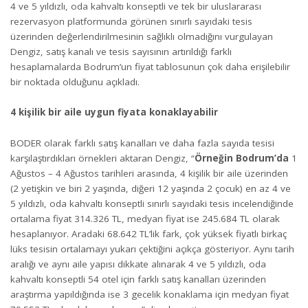
4 ve 5 yıldızlı, oda kahvaltı konseptli ve tek bir uluslararası
rezervasyon platformunda görünen sınırlı sayıdaki tesis
üzerinden değerlendirilmesinin sağlıklı olmadığını vurgulayan
Dengiz, satış kanalı ve tesis sayısının artırıldığı farklı
hesaplamalarda Bodrum’un fiyat tablosunun çok daha erişilebilir
bir noktada olduğunu açıkladı.
4 kişilik bir aile uygun fiyata konaklayabilir
BODER olarak farklı satış kanalları ve daha fazla sayıda tesisi
karşılaştırdıkları örnekleri aktaran Dengiz, “
Örneğin Bodrum’da
1
Ağustos – 4 Ağustos tarihleri arasında, 4 kişilik bir aile üzerinden
(2 yetişkin ve biri 2 yaşında, diğeri 12 yaşında 2 çocuk) en az 4 ve
5 yıldızlı, oda kahvaltı konseptli sınırlı sayıdaki tesis incelendiğinde
ortalama fiyat 314.326 TL, medyan fiyat ise 245.684 TL olarak
hesaplanıyor. Aradaki 68.642 TL’lik fark, çok yüksek fiyatlı birkaç
lüks tesisin ortalamayı yukarı çektiğini açıkça gösteriyor. Aynı tarih
aralığı ve aynı aile yapısı dikkate alınarak 4 ve 5 yıldızlı, oda
kahvaltı konseptli 54 otel için farklı satış kanalları üzerinden
araştırma yapıldığında ise 3 gecelik konaklama için medyan fiyat