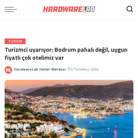
TURIZM
Turizmci uyarıyor: Bodrum pahalı değil, uygun
fiyatlı çok otelimiz var
HardwareLab Haber Merkezi
5 Temmuz 2026
Posted
by