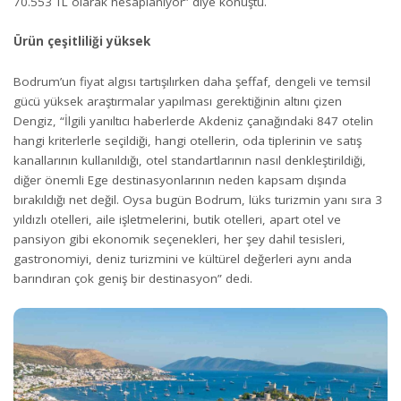
70.553 TL olarak hesaplanıyor” diye konuştu.
Ürün çeşitliliği yüksek
Bodrum’un fiyat algısı tartışılırken daha şeffaf, dengeli ve temsil
gücü yüksek araştırmalar yapılması gerektiğinin altını çizen
Dengiz, “İlgili yanıltıcı haberlerde Akdeniz çanağındaki 847 otelin
hangi kriterlerle seçildiği, hangi otellerin, oda tiplerinin ve satış
kanallarının kullanıldığı, otel standartlarının nasıl denkleştirildiği,
diğer önemli Ege destinasyonlarının neden kapsam dışında
bırakıldığı net değil. Oysa bugün Bodrum, lüks turizmin yanı sıra 3
yıldızlı otelleri, aile işletmelerini, butik otelleri, apart otel ve
pansiyon gibi ekonomik seçenekleri, her şey dahil tesisleri,
gastronomiyi, deniz turizmini ve kültürel değerleri aynı anda
barındıran çok geniş bir destinasyon” dedi.