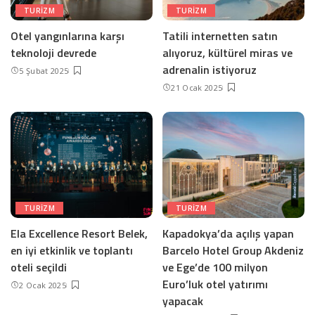
TURIZM
TURIZM
Otel yangınlarına karşı
Tatili internetten satın
teknoloji devrede
alıyoruz, kültürel miras ve
adrenalin istiyoruz
5 Şubat 2025
21 Ocak 2025
TURIZM
TURIZM
Ela Excellence Resort Belek,
Kapadokya’da açılış yapan
en iyi etkinlik ve toplantı
Barcelo Hotel Group Akdeniz
oteli seçildi
ve Ege’de 100 milyon
Euro’luk otel yatırımı
2 Ocak 2025
yapacak