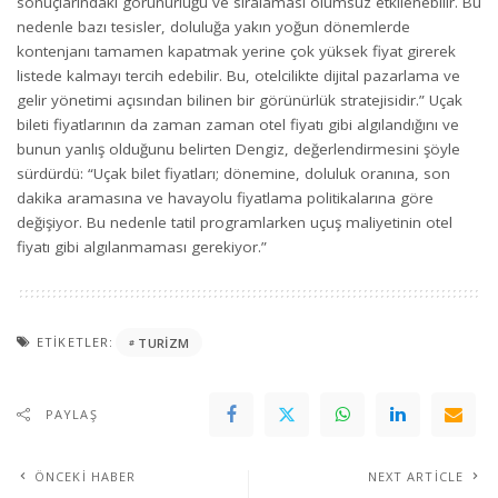
sonuçlarındaki görünürlüğü ve sıralaması olumsuz etkilenebilir. Bu
nedenle bazı tesisler, doluluğa yakın yoğun dönemlerde
kontenjanı tamamen kapatmak yerine çok yüksek fiyat girerek
listede kalmayı tercih edebilir. Bu, otelcilikte dijital pazarlama ve
gelir yönetimi açısından bilinen bir görünürlük stratejisidir.” Uçak
bileti fiyatlarının da zaman zaman otel fiyatı gibi algılandığını ve
bunun yanlış olduğunu belirten Dengiz, değerlendirmesini şöyle
sürdürdü: “Uçak bilet fiyatları; dönemine, doluluk oranına, son
dakika aramasına ve havayolu fiyatlama politikalarına göre
değişiyor. Bu nedenle tatil programlarken uçuş maliyetinin otel
fiyatı gibi algılanmaması gerekiyor.”
ETIKETLER:
TURIZM
PAYLAŞ
ÖNCEKI HABER
NEXT ARTICLE