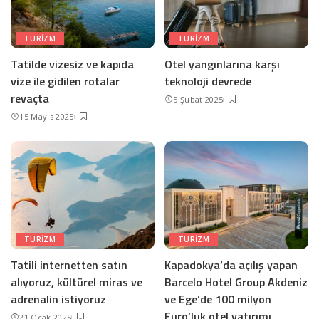
TURIZM
TURIZM
Tatilde vizesiz ve kapıda
Otel yangınlarına karşı
vize ile gidilen rotalar
teknoloji devrede
revaçta
5 Şubat 2025
15 Mayıs 2025
TURIZM
TURIZM
Tatili internetten satın
Kapadokya’da açılış yapan
alıyoruz, kültürel miras ve
Barcelo Hotel Group Akdeniz
adrenalin istiyoruz
ve Ege’de 100 milyon
Euro’luk otel yatırımı
21 Ocak 2025