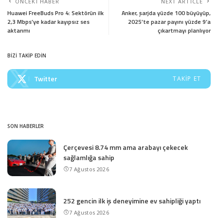
ÖNCEKI HABER
NEXT ARTICLE
Huawei FreeBuds Pro 4: Sektörün ilk
Anker, şarjda yüzde 100 büyüyüp,
2,3 Mbps’ye kadar kayıpsız ses
2025’te pazar payını yüzde 9’a
aktarımı
çıkartmayı planlıyor
BİZİ TAKİP EDİN
Twitter
TAKIP ET
SON HABERLER
Çerçevesi 8.74 mm ama arabayı çekecek
sağlamlığa sahip
7 Ağustos 2026
252 gencin ilk iş deneyimine ev sahipliği yaptı
7 Ağustos 2026