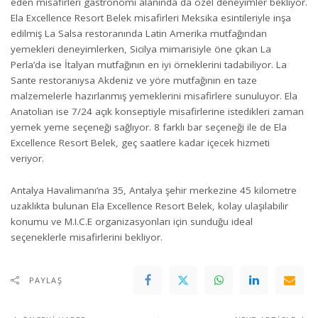
eden misafirleri gastronomi alanında da özel deneyimler bekliyor.
Ela Excellence Resort Belek misafirleri Meksika esintileriyle inşa
edilmiş La Salsa restoranında Latin Amerika mutfağından
yemekleri deneyimlerken, Sicilya mimarisiyle öne çıkan La
Perla’da ise İtalyan mutfağının en iyi örneklerini tadabiliyor. La
Sante restoranıysa Akdeniz ve yöre mutfağının en taze
malzemelerle hazırlanmış yemeklerini misafirlere sunuluyor. Ela
Anatolian ise 7/24 açık konseptiyle misafirlerine istedikleri zaman
yemek yeme seçeneği sağlıyor. 8 farklı bar seçeneği ile de Ela
Excellence Resort Belek, geç saatlere kadar içecek hizmeti
veriyor.
Antalya Havalimanı’na 35, Antalya şehir merkezine 45 kilometre
uzaklıkta bulunan Ela Excellence Resort Belek, kolay ulaşılabilir
konumu ve M.I.C.E organizasyonları için sunduğu ideal
seçeneklerle misafirlerini bekliyor.
PAYLAŞ