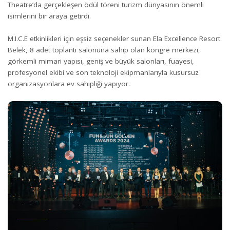
Theatre’da gerçekleşen ödül töreni turizm dünyasının önemli
isimlerini bir araya getirdi.
M.I.C.E etkinlikleri için eşsiz seçenekler sunan Ela Excellence Resort
Belek, 8 adet toplantı salonuna sahip olan kongre merkezi,
görkemli mimari yapısı, geniş ve büyük salonları, fuayesi,
profesyonel ekibi ve son teknoloji ekipmanlarıyla kusursuz
organizasyonlara ev sahipliği yapıyor.