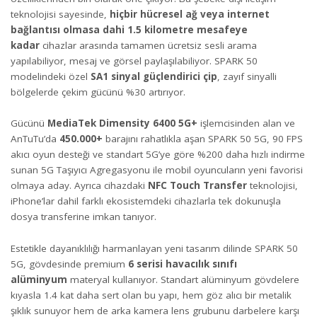
teknolojisi sayesinde,
hiçbir hücresel ağ veya internet
bağlantısı olmasa dahi 1.5 kilometre mesafeye
kadar
cihazlar arasında tamamen ücretsiz sesli arama
yapılabiliyor, mesaj ve görsel paylaşılabiliyor. SPARK 50
modelindeki özel
SA1 sinyal güçlendirici çip
, zayıf sinyalli
bölgelerde çekim gücünü %30 artırıyor.
Gücünü
MediaTek Dimensity 6400 5G+
işlemcisinden alan ve
AnTuTu’da
450.000+
barajını rahatlıkla aşan SPARK 50 5G, 90 FPS
akıcı oyun desteği ve standart 5G’ye göre %200 daha hızlı indirme
sunan 5G Taşıyıcı Agregasyonu ile mobil oyuncuların yeni favorisi
olmaya aday. Ayrıca cihazdaki
NFC Touch Transfer
teknolojisi,
iPhone’lar dahil farklı ekosistemdeki cihazlarla tek dokunuşla
dosya transferine imkan tanıyor.
Estetikle dayanıklılığı harmanlayan yeni tasarım dilinde SPARK 50
5G, gövdesinde premium
6 serisi havacılık sınıfı
alüminyum
materyal kullanıyor. Standart alüminyum gövdelere
kıyasla 1.4 kat daha sert olan bu yapı, hem göz alıcı bir metalik
şıklık sunuyor hem de arka kamera lens grubunu darbelere karşı