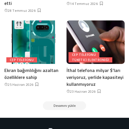
etti
14 Temmuz 2026
28 Temmuz 2026
CEP TELEFONU
CEP TELEFONU
TÜKETICI ELEKTRONIĞI
Ekran bağımlılığını azaltan
İthal telefona milyar $’ları
özelliklere sahip
veriyoruz, yerlide kapasiteyi
kullanmıyoruz
25 Haziran 2026
23 Haziran 2026
Devamını yükle