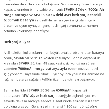
üzerinden de kullanıcılarla buluşuyor. Sınıfının en yüksek batarya
kapasitelerinden birine sahip olan seri;
SPARK 50’deki 7000mAh
mega batarya
ve
SPARK 50 5G’deki 45W hızlı şarj destekli
6500mAh batarya
ile özellikle her an çevrim içi olan, içerik
üreten ve oyun oynayan genç neslin şarj sorununu tamamen
ortadan kaldırmayı hedefliyor.
Hızlı şarj oluyor
Akıllı telefon kullanıcılarının en büyük ortak problemi olan batarya
ömrü, SPARK 50 Serisi ile kökten çözülüyor. Serinin dayanıklılık
kralı olan
SPARK 50
, tam 48 saat kesintisiz konuşma süresi
vadeden
7000mAh mega bataryasıyla
ezber bozuyor. Akıllı
güç yönetimi sayesinde cihaz, 5 yıl boyunca yoğun kullanılmasına
rağmen batarya sağlığını %80’in üzerinde tutmayı başarıyor.
Serinin hız lideri
SPARK 50 5G
ise
6500mAh
kapasiteli
bataryasını
45W süper hızlı şarj
desteğiyle taçlandırıyor. Bu
sayede devasa batarya sadece 1 saat içinde sıfırdan yüze tam
doluluğa ulaşıyor. Gelişmiş pil mimarisi 1.800 şarj döngüsüne