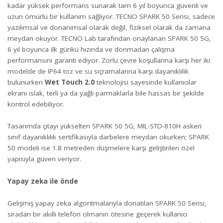
kadar yüksek performans sunarak tam 6 yıl boyunca güvenli ve
uzun ömürlü bir kullanım sağlıyor. TECNO SPARK 50 Serisi, sadece
yazılımsal ve donanımsal olarak değil, fiziksel olarak da zamana
meydan okuyor. TECNO Lab tarafından onaylanan SPARK 50 5G,
6 yıl boyunca ilk günkü hızında ve donmadan çalışma
performansını garanti ediyor. Zorlu çevre koşullarına karşı her iki
modelde de IP64 toz ve su sıçramalarına karşı dayanıklılık
bulunurken
Wet Touch 2.0
teknolojisi sayesinde kullanıcılar
ekranı ıslak, terli ya da yağlı parmaklarla bile hassas bir şekilde
kontrol edebiliyor.
Tasarımda çıtayı yükselten SPARK 50 5G, MIL-STD-810H askeri
sınıf dayanıklılık sertifikasıyla darbelere meydan okurken; SPARK
50 modeli ise 1.8 metreden düşmelere karşı geliştirilen özel
yapısıyla güven veriyor.
Yapay zeka ile önde
Gelişmiş yapay zeka algoritmalarıyla donatılan SPARK 50 Serisi,
sıradan bir akıllı telefon olmanın ötesine geçerek kullanıcı