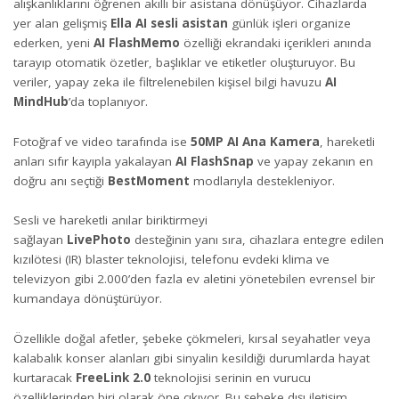
alışkanlıklarını öğrenen akıllı bir asistana dönüşüyor. Cihazlarda
yer alan gelişmiş
Ella AI sesli asistan
günlük işleri organize
ederken, yeni
AI FlashMemo
özelliği ekrandaki içerikleri anında
tarayıp otomatik özetler, başlıklar ve etiketler oluşturuyor. Bu
veriler, yapay zeka ile filtrelenebilen kişisel bilgi havuzu
AI
MindHub
’da toplanıyor.
Fotoğraf ve video tarafında ise
50MP AI Ana Kamera
, hareketli
anları sıfır kayıpla yakalayan
AI FlashSnap
ve yapay zekanın en
doğru anı seçtiği
BestMoment
modlarıyla destekleniyor.
Sesli ve hareketli anılar biriktirmeyi
sağlayan
LivePhoto
desteğinin yanı sıra, cihazlara entegre edilen
kızılötesi (IR) blaster teknolojisi, telefonu evdeki klima ve
televizyon gibi 2.000’den fazla ev aletini yönetebilen evrensel bir
kumandaya dönüştürüyor.
Özellikle doğal afetler, şebeke çökmeleri, kırsal seyahatler veya
kalabalık konser alanları gibi sinyalin kesildiği durumlarda hayat
kurtaracak
FreeLink 2.0
teknolojisi serinin en vurucu
özelliklerinden biri olarak öne çıkıyor. Bu şebeke dışı iletişim