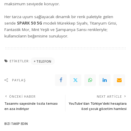
maksimum seviyede koruyor.
Her tarza uyum sağlayacak dinamik bir renk paletiyle gelen
seride
SPARK 50 5G
modeli Mürekkep Siyahı, Titanyum Grisi,
Fantastik Mor, Mint Yeşili ve Şampanya Sarısı renkleriyle;
kullanıcıların beğenisine sunuluyor.
ETIKETLER:
TELEFON
PAYLAŞ
ÖNCEKI HABER
NEXT ARTICLE
Tasarımı sayesinde tozla teması
YouTube’dan Türkiye’deki hesaplara
en aza indiriyor
özel çocuk gözetim hamlesi
BİZİ TAKİP EDİN