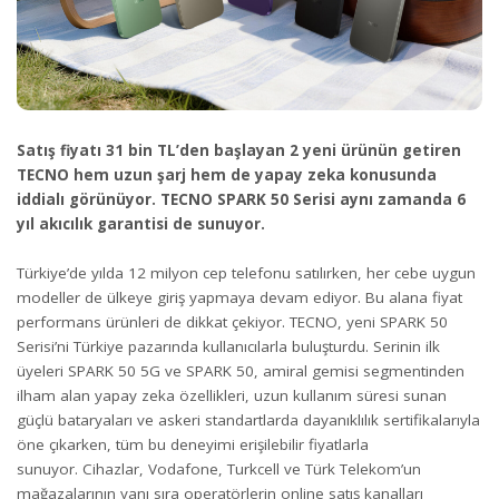
Satış fiyatı 31 bin TL’den başlayan 2 yeni ürünün getiren
TECNO hem uzun şarj hem de yapay zeka konusunda
iddialı görünüyor. TECNO SPARK 50 Serisi aynı zamanda 6
yıl akıcılık garantisi de sunuyor.
Türkiye’de yılda 12 milyon cep telefonu satılırken, her cebe uygun
modeller de ülkeye giriş yapmaya devam ediyor. Bu alana fiyat
performans ürünleri de dikkat çekiyor. TECNO, yeni SPARK 50
Serisi’ni Türkiye pazarında kullanıcılarla buluşturdu. Serinin ilk
üyeleri SPARK 50 5G ve SPARK 50, amiral gemisi segmentinden
ilham alan yapay zeka özellikleri, uzun kullanım süresi sunan
güçlü bataryaları ve askeri standartlarda dayanıklılık sertifikalarıyla
öne çıkarken, tüm bu deneyimi erişilebilir fiyatlarla
sunuyor. Cihazlar, Vodafone, Turkcell ve Türk Telekom’un
mağazalarının yanı sıra operatörlerin online satış kanalları