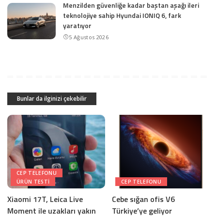
Menzilden güvenliğe kadar baştan aşağı ileri
teknolojiye sahip Hyundai IONIQ 6, fark
yaratıyor
5 Ağustos 2026
Bunlar da ilginizi çekebilir
CEP TELEFONU
ÜRÜN TESTI
CEP TELEFONU
Xiaomi 17T, Leica Live
Cebe sığan ofis V6
Moment ile uzakları yakın
Türkiye’ye geliyor