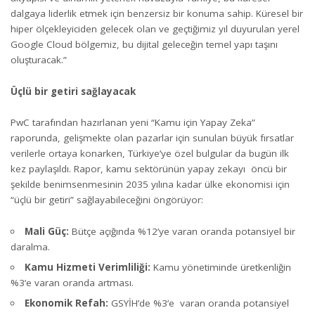
dalgaya liderlik etmek için benzersiz bir konuma sahip. Küresel bir
hiper ölçekleyiciden gelecek olan ve geçtiğimiz yıl duyurulan yerel
Google Cloud bölgemiz, bu dijital geleceğin temel yapı taşını
oluşturacak.”
Üçlü bir getiri sağlayacak
PwC tarafından hazırlanan yeni “Kamu için Yapay Zeka”
raporunda, gelişmekte olan pazarlar için sunulan büyük fırsatlar
verilerle ortaya konarken, Türkiye’ye özel bulgular da bugün ilk
kez paylaşıldı. Rapor, kamu sektörünün yapay zekayı öncü bir
şekilde benimsenmesinin 2035 yılına kadar ülke ekonomisi için
“üçlü bir getiri” sağlayabileceğini öngörüyor:
Mali Güç:
Bütçe açığında %12’ye varan oranda potansiyel bir
daralma.
Kamu Hizmeti Verimliliği:
Kamu yönetiminde üretkenliğin
%3’e varan oranda artması.
Ekonomik Refah:
GSYİH’de %3’e varan oranda potansiyel