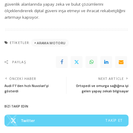
güvenlik alanlarında yapay zeka ve bulut çözümlerini
ölçeklendirerek dijital güveni inşa etmeyi ve ihracat rekabetçiliğini
artırmayı kapsıyor.
ETIKETLER:
ARAMA MOTORU
PAYLAŞ
ÖNCEKI HABER
NEXT ARTICLE
Audi F1’den hızlı Nuvolari’yi
Ortopedi ve omurga sağlığına iyi
gösterdi
gelen yapay zekalı bilgisayar
BİZİ TAKİP EDİN
Twitter
TAKIP ET