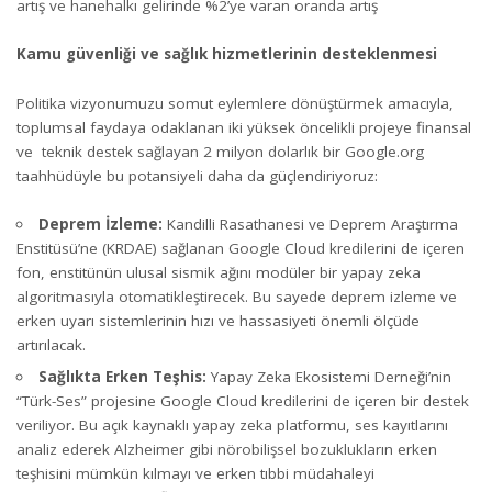
artış ve hanehalkı gelirinde %2’ye varan oranda artış
Kamu güvenliği ve sağlık hizmetlerinin desteklenmesi
Politika vizyonumuzu somut eylemlere dönüştürmek amacıyla,
toplumsal faydaya odaklanan iki yüksek öncelikli projeye finansal
ve teknik destek sağlayan 2 milyon dolarlık bir Google.org
taahhüdüyle bu potansiyeli daha da güçlendiriyoruz:
Deprem İzleme:
Kandilli Rasathanesi ve Deprem Araştırma
Enstitüsü’ne (KRDAE) sağlanan Google Cloud kredilerini de içeren
fon, enstitünün ulusal sismik ağını modüler bir yapay zeka
algoritmasıyla otomatikleştirecek. Bu sayede deprem izleme ve
erken uyarı sistemlerinin hızı ve hassasiyeti önemli ölçüde
artırılacak.
Sağlıkta Erken Teşhis:
Yapay Zeka Ekosistemi Derneği’nin
“Türk-Ses” projesine Google Cloud kredilerini de içeren bir destek
veriliyor. Bu açık kaynaklı yapay zeka platformu, ses kayıtlarını
analiz ederek Alzheimer gibi nörobilişsel bozuklukların erken
teşhisini mümkün kılmayı ve erken tıbbi müdahaleyi