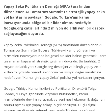
Yapay Zeka Politikaları Derneği (AIPA) tarafından
düzenlenen AI Tomorrow Summit’te stratejik yapay zeka
yol haritasını paylaşan Google, Türkiye’nin kamu
inovasyonunda bölgesel bir lider olması hedefiyle
Google.org çatısı altında 2 milyon dolarlık yeni bir destek
sağlayacağını duyurdu.
Yapay Zeka Politikaları Derneği (AIPA) tarafından düzenlenen AI
Tomorrow Summit’te Google, Türkiye’yi kamu yönetimi ve
hizmetleri inovasyonunda bölgesel bir lider haline getirmek üzere
tasarlanan kapsamlı stratejik girişimini duyurdu. Bu taahhüt, 2
milyon dolarlık yeni Google.org desteğini ve bilinçli yapay zeka
kullanımı yoluyla önemli ekonomik ve sosyal değer yaratmayı
hedefleyen “Kamu için Yapay Zeka” politika yol haritasını içeriyor.
Google Türkiye Kamu İlişkileri ve Politikaları Direktörü Tolga
Sobacı, “Dünya genelinde vizyoner hükümetler, kamu
hizmetlerinde devrim yaratmak ve yeni nesil ekonomik değerlerin
önünü açmak için yapay zekayı ölçeklendiriyor. Güçlü dijital
altyapısı ve dinamik yetenek havuzuyla Türkiye, bu küresel