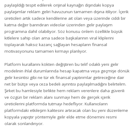
paylaşıldığı tespit edilerek orijinal kaynağın dışındaki kopya
paylaşımlar reklam geliri havuzunun tamamen dışına itiliyor. İçerik
üreticileri artık sadece kendilerine ait olan veya üzerinde ciddi bir
katma değer barındıran videolar üzerinden gelir paylaşım
programına dahil olabiliyor. Söz konusu önlem özellikle büyük
kitlelere sahip olan ama sadece başkalarının viral kliplerini
toplayarak haksız kazanç sağlayan hesapların finansal
motivasyonunu tamamen kırmayı planlıyor.
Platform kurallarını kökten değiştiren bu telif odaklı yeni gelir
modelinin ihlal durumlarında hesap kapatma veya geçmişe dönük
gelir kesintisi gibi ne tür ek finansal yaptırımlar getireceğine dair
net bir bütçe veya ceza bedeli ayrıntısı paylaşılmadığını belirtelim.
Şirket bu hamlesiyle birlikte hem reklam verenlere daha güvenli
ve özgün bir reklam alanı sunmayı hem de gerçek içerik
üreticilerini platformda tutmayı hedefliyor. Kullanıcıların
platformdaki etkileşim kalitesini artıracak olan bu yeni düzenleme
kopyala yapıştır yöntemiyle gelir elde etme dönemini resmi
olarak sonlandırıyor.