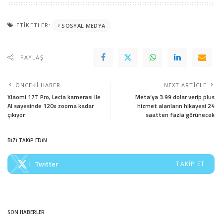
ETIKETLER:
SOSYAL MEDYA
PAYLAŞ
ÖNCEKI HABER
NEXT ARTICLE
Xiaomi 17T Pro, Lecia kamerası ile
Meta’ya 3.99 dolar verip plus
AI sayesinde 120x zooma kadar
hizmet alanların hikayesi 24
çıkıyor
saatten fazla görünecek
BİZİ TAKİP EDİN
Twitter
TAKIP ET
SON HABERLER