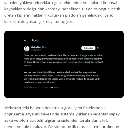
yeniden yükleyerek reklam geliri elde eden hesapların finansal
kaynaklarını doğrudan kesmeyi hedefliyor. Bu adım özgün içerik
üreten kişilerin haklarını korurken platform genelindeki içerik
kalitesini de yukarı çekmeyi amaçlıyor.
Webrazzi’deki haberin devamına göre; yeni filtreleme ve
doğrulama altyapısı sayesinde sisteme yüklenen videolar yapay
zeka ve otomatik telif algılama sistemleri tarafından sıkı bir
denetime tabi tutuluyor. Bir videonun ilk olarak kimin tarafından