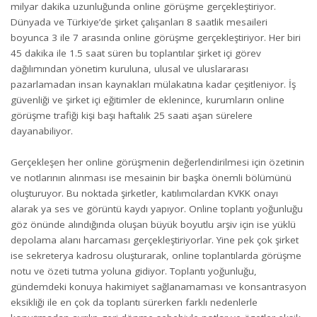
milyar dakika uzunluğunda online görüşme gerçekleştiriyor.
Dünyada ve Türkiye’de şirket çalışanları 8 saatlik mesaileri
boyunca 3 ile 7 arasında online görüşme gerçekleştiriyor. Her biri
45 dakika ile 1.5 saat süren bu toplantılar şirket içi görev
dağılımından yönetim kuruluna, ulusal ve uluslararası
pazarlamadan insan kaynakları mülakatına kadar çeşitleniyor. İş
güvenliği ve şirket içi eğitimler de eklenince, kurumların online
görüşme trafiği kişi başı haftalık 25 saati aşan sürelere
dayanabiliyor.
Gerçekleşen her online görüşmenin değerlendirilmesi için özetinin
ve notlarının alınması ise mesainin bir başka önemli bölümünü
oluşturuyor. Bu noktada şirketler, katılımcılardan KVKK onayı
alarak ya ses ve görüntü kaydı yapıyor. Online toplantı yoğunluğu
göz önünde alındığında oluşan büyük boyutlu arşiv için ise yüklü
depolama alanı harcaması gerçekleştiriyorlar. Yine pek çok şirket
ise sekreterya kadrosu oluşturarak, online toplantılarda görüşme
notu ve özeti tutma yoluna gidiyor. Toplantı yoğunluğu,
gündemdeki konuya hakimiyet sağlanamaması ve konsantrasyon
eksikliği ile en çok da toplantı sürerken farklı nedenlerle