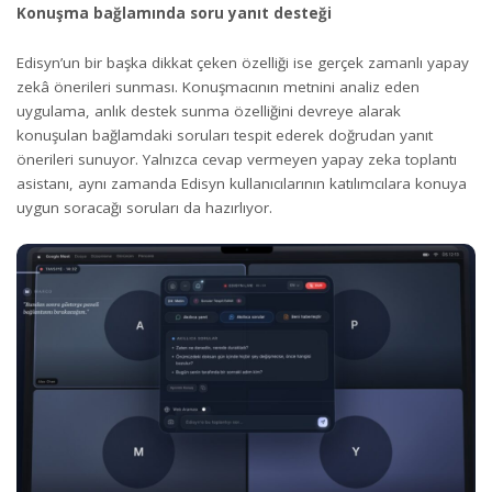
Konuşma bağlamında soru yanıt desteği
Edisyn’un bir başka dikkat çeken özelliği ise gerçek zamanlı yapay
zekâ önerileri sunması. Konuşmacının metnini analiz eden
uygulama, anlık destek sunma özelliğini devreye alarak
konuşulan bağlamdaki soruları tespit ederek doğrudan yanıt
önerileri sunuyor. Yalnızca cevap vermeyen yapay zeka toplantı
asistanı, aynı zamanda Edisyn kullanıcılarının katılımcılara konuya
uygun soracağı soruları da hazırlıyor.