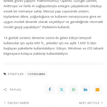
birlikte görev yapıyor. Platformumuz; OpenAI, Google Gemini,
Anthropic ve farklı AI sağlayıcılarıyla entegre çalışabilecek oldukça
esnek bir mimariye sahip. Mevcut yapı sayesinde sistem;
toplantının diline, yoğunluğuna ve kullanım senaryosuna göre en
uygun modeli dinamik olarak seçebiliyor ve gerektiğinde otomatik
model geçişi yapabiliyor” ifadelerini kullandı.
14 günlük ücretsiz deneme süresi ile gelen Edisyn bireysel
kullanıcılar için ayda 699 TL, şirketler için ise aylık 1.699 TL’den
başlayan paketlerle kullanılabiliyor. Edisyn, Windows ve iOS tabanlı
bilgisayara kolayca yüklenip kullanılabiliyor.
ETIKETLER:
UYGULAMA
PAYLAŞ
ÖNCEKI HABER
NEXT ARTICLE