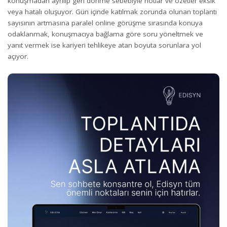
konuşmadan ayrılıp geri dönme sebebiyle notlar ve özetler eksik
veya hatalı oluşuyor. Gün içinde katılmak zorunda olunan toplantı
sayısının artmasına paralel online görüşme sırasında konuya
odaklanmak, konuşmacıya bağlama göre soru yöneltmek ve
yanıt vermek ise kariyeri tehlikeye atan boyuta sorunlara yol
açıyor.