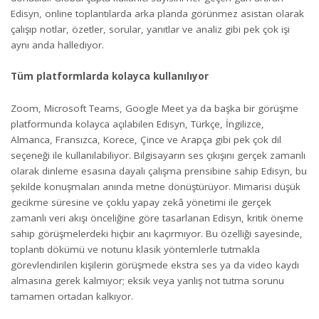
Edisyn, online toplantılarda arka planda görünmez asistan olarak
çalışıp notlar, özetler, sorular, yanıtlar ve analiz gibi pek çok işi
aynı anda hallediyor.
Tüm platformlarda kolayca kullanılıyor
Zoom, Microsoft Teams, Google Meet ya da başka bir görüşme
platformunda kolayca açılabilen Edisyn, Türkçe, İngilizce,
Almanca, Fransızca, Korece, Çince ve Arapça gibi pek çok dil
seçeneği ile kullanılabiliyor. Bilgisayarın ses çıkışını gerçek zamanlı
olarak dinleme esasına dayalı çalışma prensibine sahip Edisyn, bu
şekilde konuşmaları anında metne dönüştürüyor. Mimarisi düşük
gecikme süresine ve çoklu yapay zekâ yönetimi ile gerçek
zamanlı veri akışı önceliğine göre tasarlanan Edisyn, kritik öneme
sahip görüşmelerdeki hiçbir anı kaçırmıyor. Bu özelliği sayesinde,
toplantı dökümü ve notunu klasik yöntemlerle tutmakla
görevlendirilen kişilerin görüşmede ekstra ses ya da video kaydı
almasına gerek kalmıyor; eksik veya yanlış not tutma sorunu
tamamen ortadan kalkıyor.