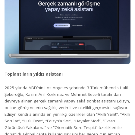
Toplantıların yıldız asistanı
2025 yılında ABD’nin Los Angeles şehrinde 3 Türk mühendis Halil
Şekeroğlu, Kazım Anıl Korkmaz ve Mehmet Secerli tarafından
devreye alınan gerçek zamanlı yapay zekâ sohbet asistanı Edisyn,
online görüşmelerin sağlıklı, verimli ve nitelikli geçmesini sağlıyor.
Edisyn kendi alanında en yenilikçi özellikler olan “Akıllı Yanıt”, “Akıllı
Sorular”, “Hızlı Özet”, “Edisyn’a Sor”, “Hayalet Mod”, “Ekran
Görüntüsü Yakalama” ve “Otomatik Soru Tespiti” özellikleri ile
donatıldı. Global çapta kullanıcı sayısını her geçen gün artıran