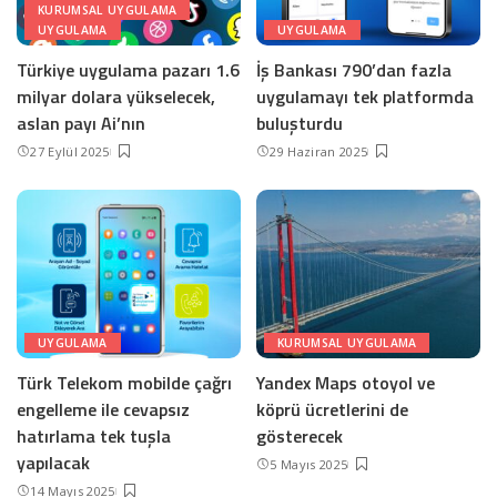
KURUMSAL UYGULAMA
UYGULAMA
UYGULAMA
Türkiye uygulama pazarı 1.6
İş Bankası 790’dan fazla
milyar dolara yükselecek,
uygulamayı tek platformda
aslan payı Ai’nın
buluşturdu
27 Eylül 2025
29 Haziran 2025
UYGULAMA
KURUMSAL UYGULAMA
Türk Telekom mobilde çağrı
Yandex Maps otoyol ve
engelleme ile cevapsız
köprü ücretlerini de
hatırlama tek tuşla
gösterecek
yapılacak
5 Mayıs 2025
14 Mayıs 2025