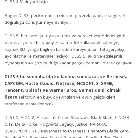
DLSS 4.5’i duyurmuştu.
Bugün DLSS, performansın ötesine geçerek oyunlarda görsel
doğruluğu dönüştürmeye evriliyor.
DLSS 5, her kare için oyunun renk ve hareket vektörlerini girdi
olarak alıyor ve bir yapay zeka modeli kullanarak sahneye;
kaynak 3D içeriğe bağlı ve kareden kareye tutarlı fotogerçekçi
aydınlatma ile materyaller ekliyor. DLSS 5, akıcı ve etkileşimli
oynanış için 4K çözünürlüğe kadar gerçek zamanlı olarak çalışıyor.
DLSS 5 bu sonbaharda kullanıma sunulacak ve Bethesda,
CAPCOM, Hotta Studio, NetEase, NCSOFT, S-GAME,
Tencent, Ubisoft ve Warner Bros. Games dahil olmak
üzere
sektörün en büyük yayıncıları ve oyun geliştiricileri
tarafından desteklenecek.
DLSS 5; AION 2, Assassin’s Creed Shadows, Black State, CINDER
CITY, Delta Force, Hogwarts Legacy, Justice, NARAKA:
BLADEPOINT, NTE: Neverness to Everness, Phantom Blade Zero,
Resident Evil Requiem, Sea of Remnants, Starfield, The Elder