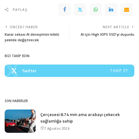
PAYLAŞ
ÖNCEKI HABER
NEXT ARTICLE
Karar zekası AI deneyimini köklü
AI için High IOPS SSD’yi duyurdu
şekilde değiştirecek
BİZİ TAKİP EDİN
Twitter
TAKIP ET
SON HABERLER
Çerçevesi 8.74 mm ama arabayı çekecek
sağlamlığa sahip
7 Ağustos 2026