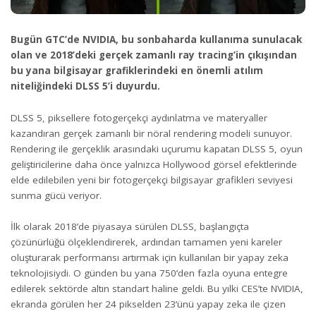
Bugün GTC’de NVIDIA, bu sonbaharda kullanıma sunulacak
olan ve 2018’deki gerçek zamanlı ray tracing’in çıkışından
bu yana bilgisayar grafiklerindeki en önemli atılım
niteliğindeki DLSS 5’i duyurdu.
DLSS 5, piksellere fotogerçekçi aydınlatma ve materyaller
kazandıran gerçek zamanlı bir nöral rendering modeli sunuyor.
Rendering ile gerçeklik arasındaki uçurumu kapatan DLSS 5, oyun
geliştiricilerine daha önce yalnızca Hollywood görsel efektlerinde
elde edilebilen yeni bir fotogerçekçi bilgisayar grafikleri seviyesi
sunma gücü veriyor.
İlk olarak 2018’de piyasaya sürülen DLSS, başlangıçta
çözünürlüğü ölçeklendirerek, ardından tamamen yeni kareler
oluşturarak performansı artırmak için kullanılan bir yapay zeka
teknolojisiydi. O günden bu yana 750’den fazla oyuna entegre
edilerek sektörde altın standart haline geldi. Bu yılki CES’te NVIDIA,
ekranda görülen her 24 pikselden 23’ünü yapay zeka ile çizen