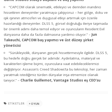
“CAPCOM olarak sinematik, etkileyici ve derinden inandırıcı
hissettiren deneyimler yaratmaya çalışıyoruz – her gölge, doku ve
ışık ışınının atmosferi ve duygusal etkiyi artırmak için özenle
hazırlandığı deneyimler. DLSS 5, görsel doğruluğu ileriye taşımada
bir önemli adımı daha temsil ediyor ve oyuncuların Resident Evil
dünyasına daha da fazla dalmasına yardımcı oluyor.” –
Jun
Takeuchi, CAPCOM baş yapımcı ve üst düzey şirket
yöneticisi
“Sürükleyicilik, dünyanın gerçek hissettirmesiyle ilgilidir. DLSS 5,
bu hedefe doğru gerçek bir adımdır. Aydınlatma, materyal ve
karakterleri işleme biçimi, oyunculara vaat edebileceklerimizi
değiştiriyor. Assassin’s Creed Shadows’ta bu teknoloji, her zaman
yaratmak istediğimiz türden dünyalar inşa etmemize olanak
tanıyor.” –
Charlie Guillemot, Vantage Studios eş CEO’su
ETIKETLER:
OYUN