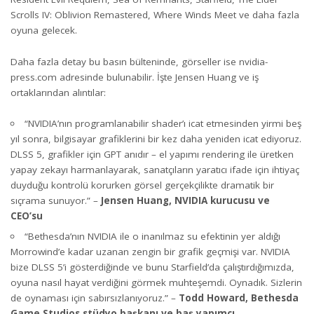
Scrolls IV: Oblivion Remastered, Where Winds Meet ve daha fazla
oyuna gelecek.
Daha fazla detay bu
basın bülteninde
, görseller ise
nvidia-
press.com
adresinde bulunabilir. İşte Jensen Huang ve iş
ortaklarından alıntılar:
“NVIDIA’nın programlanabilir shader’ı icat etmesinden yirmi beş
yıl sonra, bilgisayar grafiklerini bir kez daha yeniden icat ediyoruz.
DLSS 5, grafikler için GPT anıdır – el yapımı rendering ile üretken
yapay zekayı harmanlayarak, sanatçıların yaratıcı ifade için ihtiyaç
duyduğu kontrolü korurken görsel gerçekçilikte dramatik bir
sıçrama sunuyor.” –
Jensen Huang, NVIDIA kurucusu ve
CEO’su
“Bethesda’nın NVIDIA ile o inanılmaz su efektinin yer aldığı
Morrowind’e kadar uzanan zengin bir grafik geçmişi var. NVIDIA
bize DLSS 5’i gösterdiğinde ve bunu Starfield’da çalıştırdığımızda,
oyuna nasıl hayat verdiğini görmek muhteşemdi. Oynadık. Sizlerin
de oynaması için sabırsızlanıyoruz.” –
Todd Howard, Bethesda
Game Studios stüdyo başkanı ve baş yapımcı