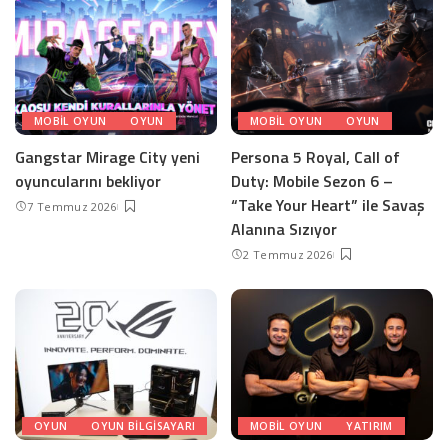
MOBIL OYUN
OYUN
MOBIL OYUN
OYUN
Gangstar Mirage City yeni
Persona 5 Royal, Call of
oyuncularını bekliyor
Duty: Mobile Sezon 6 –
“Take Your Heart” ile Savaş
7 Temmuz 2026
Alanına Sızıyor
2 Temmuz 2026
OYUN
OYUN BILGISAYARI
MOBIL OYUN
YATIRIM