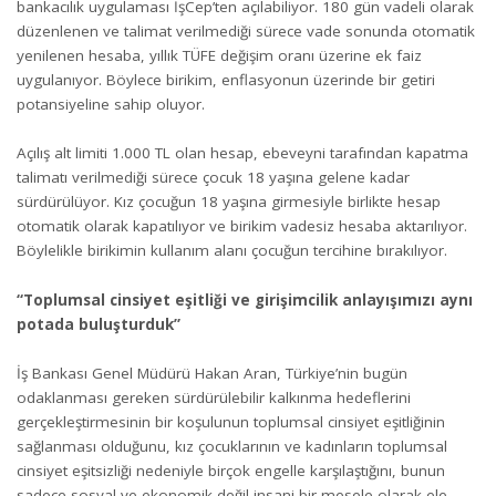
bankacılık uygulaması İşCep’ten açılabiliyor. 180 gün vadeli olarak
düzenlenen ve talimat verilmediği sürece vade sonunda otomatik
yenilenen hesaba, yıllık TÜFE değişim oranı üzerine ek faiz
uygulanıyor. Böylece birikim, enflasyonun üzerinde bir getiri
potansiyeline sahip oluyor.
Açılış alt limiti 1.000 TL olan hesap, ebeveyni tarafından kapatma
talimatı verilmediği sürece çocuk 18 yaşına gelene kadar
sürdürülüyor. Kız çocuğun 18 yaşına girmesiyle birlikte hesap
otomatik olarak kapatılıyor ve birikim vadesiz hesaba aktarılıyor.
Böylelikle birikimin kullanım alanı çocuğun tercihine bırakılıyor.
“Toplumsal cinsiyet eşitliği ve girişimcilik anlayışımızı aynı
potada buluşturduk”
İş Bankası Genel Müdürü Hakan Aran, Türkiye’nin bugün
odaklanması gereken sürdürülebilir kalkınma hedeflerini
gerçekleştirmesinin bir koşulunun toplumsal cinsiyet eşitliğinin
sağlanması olduğunu, kız çocuklarının ve kadınların toplumsal
cinsiyet eşitsizliği nedeniyle birçok engelle karşılaştığını, bunun
sadece sosyal ve ekonomik değil insani bir mesele olarak ele