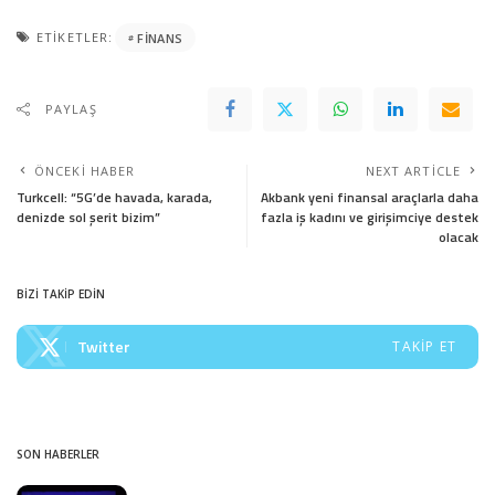
ETIKETLER:
FINANS
PAYLAŞ
ÖNCEKI HABER
NEXT ARTICLE
Turkcell: “5G’de havada, karada,
Akbank yeni finansal araçlarla daha
denizde sol şerit bizim”
fazla iş kadını ve girişimciye destek
olacak
BİZİ TAKİP EDİN
Twitter
TAKIP ET
SON HABERLER