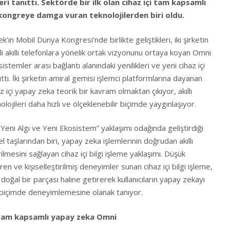
leri tanıttı. Sektörde bir ilk olan cihaz içi tam kapsamlı
ongreye damga vuran teknolojilerden biri oldu.
 Mobil Dünya Kongresi’nde birlikte geliştikleri, iki şirketin
i akıllı telefonlara yönelik ortak vizyonunu ortaya koyan Omni
stemler arası bağlantı alanındaki yenilikleri ve yeni cihaz içi
tı. İki şirketin amiral gemisi işlemci platformlarına dayanan
az içi yapay zeka teorik bir kavram olmaktan çıkıyor, akıllı
ojileri daha hızlı ve ölçeklenebilir biçimde yaygınlaşıyor.
Yeni Algı ve Yeni Ekosistem” yaklaşımı odağında geliştirdiği
 taşlarından biri, yapay zeka işlemlerinin doğrudan akıllı
lmesini sağlayan cihaz içi bilgi işleme yaklaşımı. Düşük
diren ve kişiselleştirilmiş deneyimler sunan cihaz içi bilgi işleme,
oğal bir parçası haline getirerek kullanıcıların yapay zekayı
 biçimde deneyimlemesine olanak tanıyor.
çi tam kapsamlı yapay zeka Omni