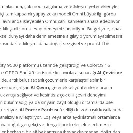
im alanında, çok modlu algılama ve etkileşim yetenekleriyle
haz içi tam kapsamlı yapay zeka modeli Omni büyük ilgi gördü.
i aynı anda işleyebilen Omni; canlı sahneleri analiz edebiliyor
etkileşimli soru-cevap deneyimi sunabiliyor. Bu gelişme, cihaz
iksel dünyayı daha derinlemesine algılayıp yorumlayabilmesini
 arasındaki etkileşimi daha doğal, sezgisel ve proaktif bir
y 9500 platformu üzerinde geliştirdiği ve ColorOS 16
kte OPPO Find X9 serisinde kullanıcılara sunacağı
AI Çeviri ve
i de, artık bulut tabanlı çözümlerle karşılaştırılabilir bir
zerinde çalışan
AI Çeviri
, geleneksel yöntemlere oranla
artışı sağlıyor ve kesintisiz çok dilli çeviri deneyimi
ın bulunmadığı ya da sinyalin zayıf olduğu ortamlarda bile
r üretiyor.
AI Portre Parıltısı
özelliği de zorlu ışık koşullarında
 analiziyle iyileştiriyor. Loş veya arka aydınlatmalı ortamlarda
aha doğal, gerçekçi ve dengeli portreler elde edilmesini
ler herhangi bir ağ bağlantısına ihtiyaç duymadan, doğrudan