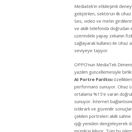
Mediatek’in etkileşimli deney
geliştirilen, sektörün ilk ci
Ses, video ve metin girdilerin
ve akıllı telefonda doğrudan 
üzerindeki yapay zekanın fiz
sağlayarak kullanıcı ile cihaz
seviyeye taşıyor.
OPPO’nun MediaTek Dimensit
yazılım güncellemesiyle birli
AI Portre Parıltısı
özellikler
performans sunuyor. Cihaz ü
ortalama %15’e varan doğruluk 
sunuyor. İnternet bağlantısın
istikrarlı ve güvenilir sonuçla
çekilen portreleri akıllı sahne
ışığı yeniden dengeleyerek d
mümkün kılıyor. Tüm bu işlem