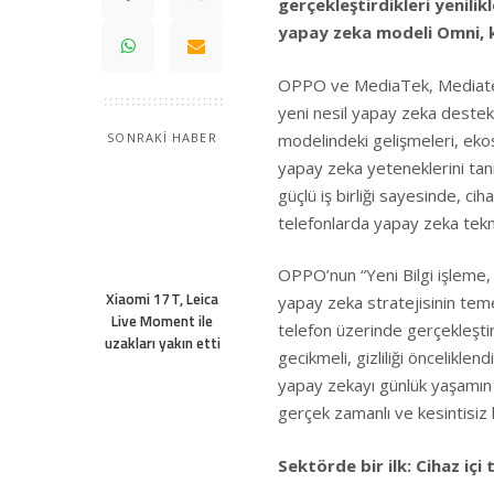
gerçekleştirdikleri yenilik
yapay zeka modeli Omni, k
OPPO ve MediaTek, Mediatek’in
yeni nesil yapay zeka destekl
modelindeki gelişmeleri, ekosi
SONRAKİ HABER
yapay zeka yeteneklerini tanıt
güçlü iş birliği sayesinde, cih
telefonlarda yapay zeka teknol
OPPO’nun “Yeni Bilgi işleme, 
Xiaomi 17T, Leica
yapay zeka stratejisinin temel
Live Moment ile
telefon üzerinde gerçekleştiri
uzakları yakın etti
gecikmeli, gizliliği önceliklen
yapay zekayı günlük yaşamın d
gerçek zamanlı ve kesintisiz
Sektörde bir ilk: Cihaz i