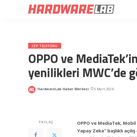
CEP TELEFONU
OPPO ve MediaTek’in 
yenilikleri MWC’de g
HardwareLab Haber Merkezi
5 Mart 2026
Posted
by
PAYLAŞ
OPPO ve MediaTek, Mobil 
Yapay Zeka” başlıklı açılı