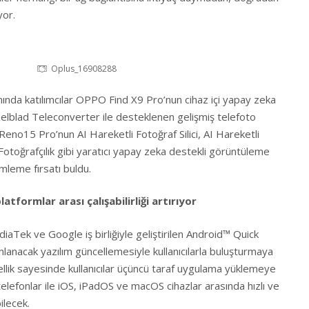
yor.
Oplus_16908288
nda katılımcılar OPPO Find X9 Pro’nun cihaz içi yapay zeka
lblad Teleconverter ile desteklenen gelişmiş telefoto
eno15 Pro’nun AI Hareketli Fotoğraf Silici, AI Hareketli
Fotoğrafçılık gibi yaratıcı yapay zeka destekli görüntüleme
imleme fırsatı buldu.
atformlar arası çalışabilirliği artırıyor
aTek ve Google iş birliğiyle geliştirilen Android™ Quick
ınlanacak yazılım güncellemesiyle kullanıcılarla buluşturmaya
ellik sayesinde kullanıcılar üçüncü taraf uygulama yüklemeye
lefonlar ile iOS, iPadOS ve macOS cihazlar arasında hızlı ve
ilecek.