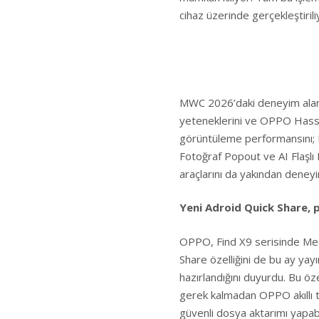
cihaz üzerinde gerçekleştirili
MWC 2026’daki deneyim alanı
yeteneklerini ve OPPO Hasse
görüntüleme performansını; R
Fotoğraf Popout ve AI Flaşlı 
araçlarını da yakından deney
Yeni Adroid Quick Share, pl
OPPO, Find X9 serisinde Medi
Share özelliğini de bu ay yay
hazırlandığını duyurdu. Bu öz
gerek kalmadan OPPO akıllı te
güvenli dosya aktarımı yapab