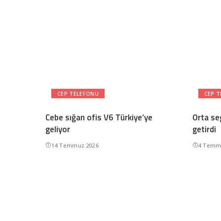
CEP TELEFONU
CEP 
Cebe sığan ofis V6 Türkiye’ye
Orta se
geliyor
getirdi
14 Temmuz 2026
4 Temm