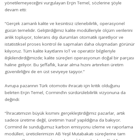
yönetilemeyeceğini vurgulayan Erçin Temel, sözlerine şöyle
devam etti:
“Gerçek zamanlı kalite ve kesintisiz izlenebilirlik, operasyonel
gücün temelidir. Geliştirdiğimiz kalite modülleriyle ölçüm verilerini
anlık topluyor, tolerans dışı durumları otomatik işaretliyor ve
istatistiksel proses kontrol ile sapmaları daha oluşmadan görünür
kılıyoruz. Tüm kalite kayıtlarını IoT ve operatör bilgileriyle
ilişkilendirdiğimizde; kalite süreçleri operasyonun doğal bir parçası
haline geliyor. Bu şeffaflık, karar alma hızını artırırken üretim
güvenilirliğini de en üst seviyeye taşıyor.”
Avrupa pazarının Türk otomotiv ihracatı için kritik olduğunu
belirten Erçin Temel, Cormind’ın sürdürülebilirlik vizyonuna da
değindi:
“İhracatımızın büyük kısmını gerçekleştirdiğimiz pazarlar, artık
sadece üretime değil, üretimin ‘nasıl’ yapıldığına da bakıyor.
Cormind ile sunduğumuz karbon emisyonu izleme ve raporlama
modülleri, üreticilerimizin AB Yeşil Mutabakatı süreçlerine tam