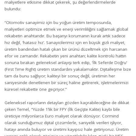
maliyetlere etkisine dikkat çekerek, şu değerlendirmelerde
bulundu:
“Otomotiv sanayimiz için bu yoğun üretim temposunda,
maliyetleri optimize etmek ve enerji verimliliğini sağlamak global
rekabetin anahtarıdır. Bu başarıyı korumanın kuralı artık sadece
hız değil, ‘hatasız hız’. Sanayicilerimiz için en büyük gizli maliyet,
üretim bandından hatalı çıkan bir ürünü düzeltmek için harcanan
efor ve zamandır. Rekabetin yeni anahtarı; kalite kontrolü hattın
sonuna bırakan geleneksel anlayışı terk edip, ‘İlk Seferde Doğru’
(First Time Right) üretim standardını yakalamaktır. Dijitalleşme bize
tam da bunu sağlıyor; kaliteyi bir sonuç değil, üretimin her
saniyesinde denetlenen bir süreç haline getirerek, işletmelerimizi
küresel rekabette öne geçiriyor.”
Geleneksel raporların detayları gözden kaçırabileceğine de dikkat
çeken Temel, “Yüzde 1’lik bir FPY (İlk Geçişte Kalite) kaybı bile
üreticiye milyonlarca Euro maliyet olarak dönüyor. Cormind
olarak sunduğumuz dijital çözümlerle, saniyelik verileri işliyor,
hatayı anında buluyor ve üretimi kayıpsız hale getiriyoruz. Üretim