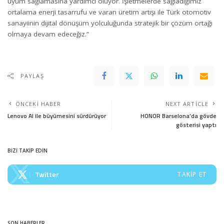
uyum sağlamasına yardımcı oluyor. İşletmelerde sağladığımız
ortalama enerji tasarrufu ve varan üretim artışı ile Türk otomotiv
sanayiinin dijital dönüşüm yolculuğunda stratejik bir çözüm ortağı
olmaya devam edeceğiz.”
PAYLAŞ
ÖNCEKI HABER
NEXT ARTICLE
Lenovo AI ile büyümesini sürdürüyor
HONOR Barselona’da gövde
gösterisi yaptı
BİZİ TAKİP EDİN
Twitter
TAKIP ET
SON HABERLER