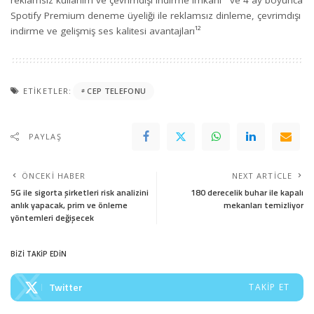
Spotify Premium deneme üyeliği ile reklamsız dinleme, çevrimdışı
indirme ve gelişmiş ses kalitesi avantajları¹²
ETIKETLER:
CEP TELEFONU
PAYLAŞ
ÖNCEKI HABER
NEXT ARTICLE
5G ile sigorta şirketleri risk analizini
180 derecelik buhar ile kapalı
anlık yapacak, prim ve önleme
mekanları temizliyor
yöntemleri değişecek
BİZİ TAKİP EDİN
Twitter
TAKIP ET