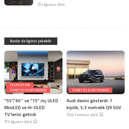
5 Ağustos 2026
Bunlar da ilginizi çekebilir
TELEVIZYON
TÜKETICI ELEKTRONIĞI
TÜKETICI ELEKTRONIĞI
“55”,”65″ ve “75” inç ULED
Audi devini gösterdi: 7
MiniLED ve Hi-OLED
kişilik, 5.3 metrelik Q9 SUV
TV’lerini getirdi
30 Temmuz 2026
3 Ağustos 2026