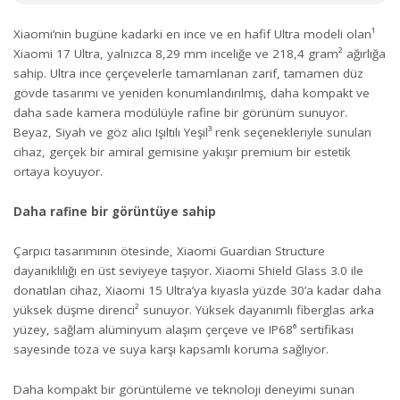
Xiaomi’nin bugüne kadarki en ince ve en hafif Ultra modeli olan¹
Xiaomi 17 Ultra, yalnızca 8,29 mm inceliğe ve 218,4 gram² ağırlığa
sahip. Ultra ince çerçevelerle tamamlanan zarif, tamamen düz
gövde tasarımı ve yeniden konumlandırılmış, daha kompakt ve
daha sade kamera modülüyle rafine bir görünüm sunuyor.
Beyaz, Siyah ve göz alıcı Işıltılı Yeşil³ renk seçenekleriyle sunulan
cihaz, gerçek bir amiral gemisine yakışır premium bir estetik
ortaya koyuyor.
Daha rafine bir görüntüye sahip
Çarpıcı tasarımının ötesinde, Xiaomi Guardian Structure
dayanıklılığı en üst seviyeye taşıyor. Xiaomi Shield Glass 3.0 ile
donatılan cihaz, Xiaomi 15 Ultra’ya kıyasla yüzde 30’a kadar daha
yüksek düşme direnci² sunuyor. Yüksek dayanımlı fiberglas arka
yüzey, sağlam alüminyum alaşım çerçeve ve IP68⁶ sertifikası
sayesinde toza ve suya karşı kapsamlı koruma sağlıyor.
Daha kompakt bir görüntüleme ve teknoloji deneyimi sunan