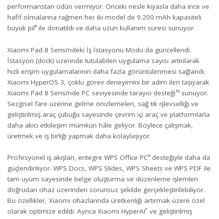
performanstan ödün vermiyor. Önceki nesle kıyasla daha ince ve
hafif olmalarına rağmen her iki model de 9.200 mAh kapasiteli
büyük pil⁶ ile donatıldı ve daha uzun kullanım süresi sunuyor.
Xiaomi Pad 8 Serisi’ndeki İş İstasyonu Modu da güncellendi.
İstasyon (dock) üzerinde tutulabilen uygulama sayısı artırılarak
hızlı erişim uygulamalarının daha fazla görüntülenmesi sağlandı.
Xiaomi HyperOS 3, çoklu görev deneyimini bir adım ileri taşıyarak
Xiaomi Pad 8 Serisi’nde PC seviyesinde tarayıcı desteği¹⁹ sunuyor.
Sezgisel fare üzerine gelme önizlemeleri, sağ tık işlevselliği ve
geliştirilmiş araç çubuğu sayesinde çevrim içi araç ve platformlarla
daha akıcı etkileşim mümkün hâle geliyor. Böylece çalışmak,
üretmek ve iş birliği yapmak daha kolaylaşıyor.
Profesyonel iş akışları, entegre WPS Office PC⁹ desteğiyle daha da
güçlendiriliyor. WPS Docs, WPS Slides, WPS Sheets ve WPS PDF ile
tam uyum sayesinde belge oluşturma ve düzenleme işlemleri
doğrudan cihaz üzerinden sorunsuz şekilde gerçekleştirilebiliyor.
Bu özellikler, Xiaomi cihazlarında üretkenliği artırmak üzere özel
olarak optimize edildi. Ayrıca Xiaomi HyperAI⁷ ve geliştirilmiş