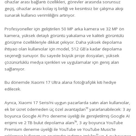
cihazlar arası bağlantı özellikleri, görevler arasında sorunsuz
geçiş, cihazlar arası kolay iş birliği ve kesintisiz bir çalışma akışı
sunarak kullanıcı verimliliğini artırıyor.
Profesyoneller için geliştirilen 50 MP arka kamera ve 32 MP ön
kamera, yüksek detaylı görüntü yakalama ve kaliteli görüntülü
görüşme özellikleriyle dikkat çekiyor. Daha yüksek depolama
ihtiyacı olan kullanıcılar için model, 512 GB’a kadar depolama
seçeneği sunuyor. Bu sayede büyük proje dosyaları, yüksek
çözünürlüklü medya içerikleri ve uygulamalar için geniş alan
sağlanıyor.
Bu dönemde Xiaomi 17 Ultra alana fotoğrafçılık kiti hediye
edilecek.
Ayrıca, Xiaomi 17 Serisi’ni uygun pazarlarda satın alan kullanıcılar,
ek bir ücret ödemeden üç özel avantajdan¹³ yararlanabilecek: 3 ay
boyunca Google AI Pro deneme üyeliği ile genişletilmiş Google AI
erişimi ve 2 TB bulut depolama alanı¹⁰, 3 ay boyunca YouTube
Premium deneme üyeliği ile YouTube ve YouTube Music’te
reklamsız kullanım ve çevrimdışı indirme imkânı¹¹ ve 4 ay boyunca