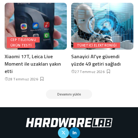
CEP TELEFONU
ÜRÜN TESTI
TÜKETICI ELEKTRONIĞI
Xiaomi 17T, Leica Live
Sanayici AI’ye güvendi
Moment ile uzakları yakın
yüzde 49 getiri sağladı
etti
27 Temmuz 2026
28 Temmuz 2026
Devamını yükle