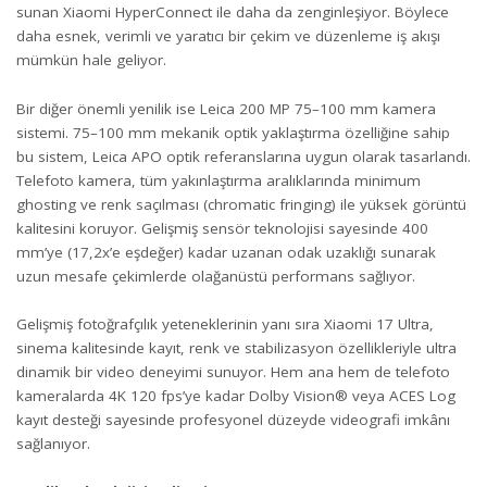
sunan Xiaomi HyperConnect ile daha da zenginleşiyor. Böylece
daha esnek, verimli ve yaratıcı bir çekim ve düzenleme iş akışı
mümkün hale geliyor.
Bir diğer önemli yenilik ise Leica 200 MP 75–100 mm kamera
sistemi. 75–100 mm mekanik optik yaklaştırma özelliğine sahip
bu sistem, Leica APO optik referanslarına uygun olarak tasarlandı.
Telefoto kamera, tüm yakınlaştırma aralıklarında minimum
ghosting ve renk saçılması (chromatic fringing) ile yüksek görüntü
kalitesini koruyor. Gelişmiş sensör teknolojisi sayesinde 400
mm’ye (17,2x’e eşdeğer) kadar uzanan odak uzaklığı sunarak
uzun mesafe çekimlerde olağanüstü performans sağlıyor.
Gelişmiş fotoğrafçılık yeteneklerinin yanı sıra Xiaomi 17 Ultra,
sinema kalitesinde kayıt, renk ve stabilizasyon özellikleriyle ultra
dinamik bir video deneyimi sunuyor. Hem ana hem de telefoto
kameralarda 4K 120 fps’ye kadar Dolby Vision® veya ACES Log
kayıt desteği sayesinde profesyonel düzeyde videografi imkânı
sağlanıyor.