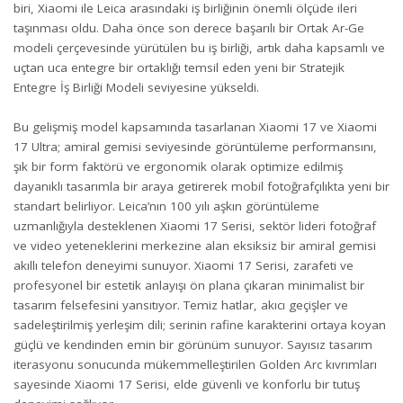
biri, Xiaomi ile Leica arasındaki iş birliğinin önemli ölçüde ileri
taşınması oldu. Daha önce son derece başarılı bir Ortak Ar-Ge
modeli çerçevesinde yürütülen bu iş birliği, artık daha kapsamlı ve
uçtan uca entegre bir ortaklığı temsil eden yeni bir Stratejik
Entegre İş Birliği Modeli seviyesine yükseldi.
Bu gelişmiş model kapsamında tasarlanan Xiaomi 17 ve Xiaomi
17 Ultra; amiral gemisi seviyesinde görüntüleme performansını,
şık bir form faktörü ve ergonomik olarak optimize edilmiş
dayanıklı tasarımla bir araya getirerek mobil fotoğrafçılıkta yeni bir
standart belirliyor. Leica’nın 100 yılı aşkın görüntüleme
uzmanlığıyla desteklenen Xiaomi 17 Serisi, sektör lideri fotoğraf
ve video yeteneklerini merkezine alan eksiksiz bir amiral gemisi
akıllı telefon deneyimi sunuyor. Xiaomi 17 Serisi, zarafeti ve
profesyonel bir estetik anlayışı ön plana çıkaran minimalist bir
tasarım felsefesini yansıtıyor. Temiz hatlar, akıcı geçişler ve
sadeleştirilmiş yerleşim dili; serinin rafine karakterini ortaya koyan
güçlü ve kendinden emin bir görünüm sunuyor. Sayısız tasarım
iterasyonu sonucunda mükemmelleştirilen Golden Arc kıvrımları
sayesinde Xiaomi 17 Serisi, elde güvenli ve konforlu bir tutuş