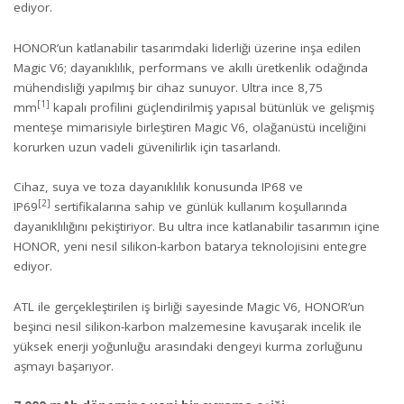
ediyor.
HONOR’un katlanabilir tasarımdaki liderliği üzerine inşa edilen
Magic V6; dayanıklılık, performans ve akıllı üretkenlik odağında
mühendisliği yapılmış bir cihaz sunuyor. Ultra ince 8,75
[1]
mm
kapalı profilini güçlendirilmiş yapısal bütünlük ve gelişmiş
menteşe mimarisiyle birleştiren Magic V6, olağanüstü inceliğini
korurken uzun vadeli güvenilirlik için tasarlandı.
Cihaz, suya ve toza dayanıklılık konusunda IP68 ve
[2]
IP69
sertifikalarına sahip ve günlük kullanım koşullarında
dayanıklılığını pekiştiriyor. Bu ultra ince katlanabilir tasarımın içine
HONOR, yeni nesil silikon-karbon batarya teknolojisini entegre
ediyor.
ATL ile gerçekleştirilen iş birliği sayesinde Magic V6, HONOR’un
beşinci nesil silikon-karbon malzemesine kavuşarak incelik ile
yüksek enerji yoğunluğu arasındaki dengeyi kurma zorluğunu
aşmayı başarıyor.