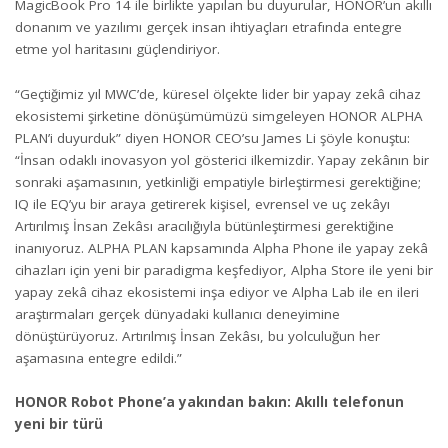
MagicBook Pro 14 ile birlikte yapılan bu duyurular, HONOR’un akıllı
donanım ve yazılımı gerçek insan ihtiyaçları etrafında entegre
etme yol haritasını güçlendiriyor.
“Geçtiğimiz yıl MWC’de, küresel ölçekte lider bir yapay zekâ cihaz
ekosistemi şirketine dönüşümümüzü simgeleyen HONOR ALPHA
PLAN’i duyurduk” diyen HONOR CEO’su James Li şöyle konuştu:
“İnsan odaklı inovasyon yol gösterici ilkemizdir. Yapay zekânın bir
sonraki aşamasının, yetkinliği empatiyle birleştirmesi gerektiğine;
IQ ile EQ’yu bir araya getirerek kişisel, evrensel ve uç zekâyı
Artırılmış İnsan Zekâsı aracılığıyla bütünleştirmesi gerektiğine
inanıyoruz. ALPHA PLAN kapsamında Alpha Phone ile yapay zekâ
cihazları için yeni bir paradigma keşfediyor, Alpha Store ile yeni bir
yapay zekâ cihaz ekosistemi inşa ediyor ve Alpha Lab ile en ileri
araştırmaları gerçek dünyadaki kullanıcı deneyimine
dönüştürüyoruz. Artırılmış İnsan Zekâsı, bu yolculuğun her
aşamasına entegre edildi.”
HONOR Robot Phone’a yakından bakın: Akıllı telefonun
yeni bir türü