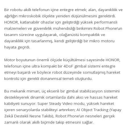
Bir robotu akıllı telefonun içine entegre etmek; alan, dayanıklılık ve
ağırlığın mikroskobik ölçekte yeniden düşünülmesini gerektirdi.
HONOR, katlanabilir cihazlar için geliştirdiği yüksek performanslı
malzemeleri ve güvenilirlik mühendisliği birikimini Robot Phone’un
tasarım sürecine uygulayarak, olağanüstü kompaktlık ve
dayanıklılık için tasarlanmış, kendi geliştirdiği bir mikro motoru
hayata geçirdi.
Motor boyutunun önemli ölçüde küçültülmesi sayesinde HONOR,
telefonun içine ultra kompakt bir 4DoF gimbal sistemi entegre
etmeyi başardı ve böylece robot düzeyinde somutlaşmış hareket
kontrolü için gerekli donanımsal temeli oluşturdu.
Bu mekanik mimari, üç eksenli bir gimbal stabilizasyon sistemini
destekleyerek dinamik ortamlarda dahi akıcı ve hassas hareket
kabiliyeti sunuyor. Super Steady Video modu, yüksek hareket
içeren senaryolarda stabiliteyi artırırken; AI Object Tracking (Yapay
Zekâ Destekli Nesne Takibi), Robot Phone’un nesneleri gerçek
zamanlı olarak akıllı biçimde takip etmesini sağlar.