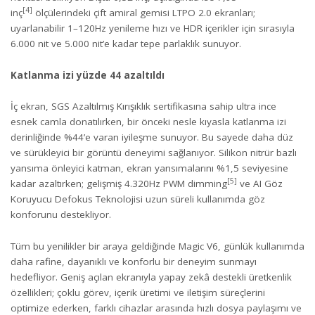
[4]
inç
ölçülerindeki çift amiral gemisi LTPO 2.0 ekranları;
uyarlanabilir 1–120Hz yenileme hızı ve HDR içerikler için sırasıyla
6.000 nit ve 5.000 nit’e kadar tepe parlaklık sunuyor.
Katlanma izi yüzde 44 azaltıldı
İç ekran, SGS Azaltılmış Kırışıklık sertifikasına sahip ultra ince
esnek camla donatılırken, bir önceki nesle kıyasla katlanma izi
derinliğinde %44’e varan iyileşme sunuyor. Bu sayede daha düz
ve sürükleyici bir görüntü deneyimi sağlanıyor. Silikon nitrür bazlı
yansıma önleyici katman, ekran yansımalarını %1,5 seviyesine
[5]
kadar azaltırken; gelişmiş 4.320Hz PWM dimming
ve AI Göz
Koruyucu Defokus Teknolojisi uzun süreli kullanımda göz
konforunu destekliyor.
Tüm bu yenilikler bir araya geldiğinde Magic V6, günlük kullanımda
daha rafine, dayanıklı ve konforlu bir deneyim sunmayı
hedefliyor. Geniş açılan ekranıyla yapay zekâ destekli üretkenlik
özellikleri; çoklu görev, içerik üretimi ve iletişim süreçlerini
optimize ederken, farklı cihazlar arasında hızlı dosya paylaşımı ve