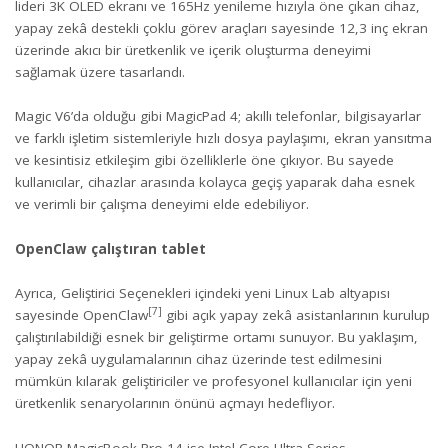
lideri 3K OLED ekranı ve 165Hz yenileme hızıyla öne çıkan cihaz,
yapay zekâ destekli çoklu görev araçları sayesinde 12,3 inç ekran
üzerinde akıcı bir üretkenlik ve içerik oluşturma deneyimi
sağlamak üzere tasarlandı.
Magic V6’da olduğu gibi MagicPad 4; akıllı telefonlar, bilgisayarlar
ve farklı işletim sistemleriyle hızlı dosya paylaşımı, ekran yansıtma
ve kesintisiz etkileşim gibi özelliklerle öne çıkıyor. Bu sayede
kullanıcılar, cihazlar arasında kolayca geçiş yaparak daha esnek
ve verimli bir çalışma deneyimi elde edebiliyor.
OpenClaw çalıştıran tablet
Ayrıca, Geliştirici Seçenekleri içindeki yeni Linux Lab altyapısı
[7]
sayesinde OpenClaw
gibi açık yapay zekâ asistanlarının kurulup
çalıştırılabildiği esnek bir geliştirme ortamı sunuyor. Bu yaklaşım,
yapay zekâ uygulamalarının cihaz üzerinde test edilmesini
mümkün kılarak geliştiriciler ve profesyonel kullanıcılar için yeni
üretkenlik senaryolarının önünü açmayı hedefliyor.
HONOR MagicBook Pro 14 ise Intel Core Ultra Series