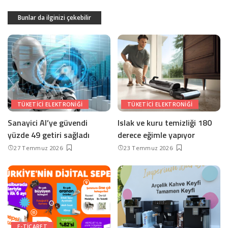
Bunlar da ilginizi çekebilir
TÜKETICI ELEKTRONIĞI
TÜKETICI ELEKTRONIĞI
Sanayici AI’ye güvendi
Islak ve kuru temizliği 180
yüzde 49 getiri sağladı
derece eğimle yapıyor
27 Temmuz 2026
23 Temmuz 2026
E-TICARET