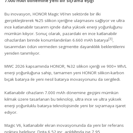
7.000 mAh dönemine yeni bir sıçrama eşiği
Bu inovasyon, HONOR Magic V6’nın sektörde bir ilki
gerçekleştirerek %25 silikon içeriğine ulaşmasını sağlıyor ve ultra
ince katlanabilir tasarım içinde daha yüksek enerji yoğunluğunu
mümkün kılıyor. Sonuç olarak, pazardaki en ince katlanabilir
[3]
cihazlardan birinde konumlandırılan 6.660 mAh batarya
,
tasarımdan ödün vermeden segmentte dayanıklılık beklentilerini
yeniden tanımlıyor.
MWC 2026 kapsamında HONOR, %32 silikon içeriği ve 900+ Wh/L
enerji yoğunluğuna sahip, tamamen yeni HONOR silikon-karbon
bıçak batarya ile yeni nesil batarya inovasyonunu da sergiledi.
Katlanabilir cihazların 7.000 mAh dönemine geçişini mümkün
kılmak üzere tasarlanan bu teknoloji, ultra ince ve ultra yüksek
enerji yoğunluklu batarya teknolojisinde yeni bir sıçramaya işaret
ediyor.
Magic V6, katlanabilir ekran inovasyonunda da yeni bir referans
noktası belirliyor. Dışta 6,52 inç, açıldığında ise 7,95