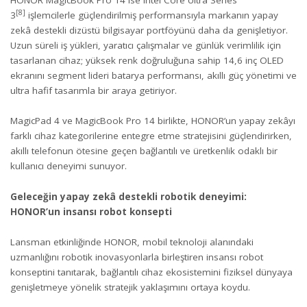
[8]
3
işlemcilerle güçlendirilmiş performansıyla markanın yapay
zekâ destekli dizüstü bilgisayar portföyünü daha da genişletiyor.
Uzun süreli iş yükleri, yaratıcı çalışmalar ve günlük verimlilik için
tasarlanan cihaz; yüksek renk doğruluğuna sahip 14,6 inç OLED
ekranını segment lideri batarya performansı, akıllı güç yönetimi ve
ultra hafif tasarımla bir araya getiriyor.
MagicPad 4 ve MagicBook Pro 14 birlikte, HONOR’un yapay zekâyı
farklı cihaz kategorilerine entegre etme stratejisini güçlendirirken,
akıllı telefonun ötesine geçen bağlantılı ve üretkenlik odaklı bir
kullanıcı deneyimi sunuyor.
Geleceğin yapay zekâ destekli robotik deneyimi:
HONOR’un insansı robot konsepti
Lansman etkinliğinde HONOR, mobil teknoloji alanındaki
uzmanlığını robotik inovasyonlarla birleştiren insansı robot
konseptini tanıtarak, bağlantılı cihaz ekosistemini fiziksel dünyaya
genişletmeye yönelik stratejik yaklaşımını ortaya koydu.