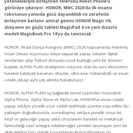
yetenekleriyle birleştiren telefonu Robot Phone’u
görücüye çıkarıyor. HONOR, MWC 2026’da ilk insansı
robotunun yanında gücü dayanıklılık ve zerafetle
birleştiren katlanır amiral gemisi HONOR Magic V6,
dünyanın en güçlü tableti MagicPad 4 ve yeni dizüstü
modeli MagicBook Pro 14’yu da tanıtacak
HONOR, Mobil Dünya Kongresi (MWC) 2026 kapsamında Artırılmış
İnsan Zekası vizyonunu öteye taşıyarak yapay zekanın dijital
sınırlardan çıkıp fiziksel dünyada vücut bulduğu yeni bir dönemi
başlattı. ALPHA PLAN stratejisinin meyvesi olan bu yeni ekosistem;
hareket kabiliyeti kazanan cihazlar, ultra ince mühendislik ve insan
odaklı zekayı aynı çatı altında buluşturuyor.
HONOR, ALPHA PLAN’i üç bağlantılı temel üzerinden hızlandırdı:
Alpha Phone, Alpha Store ve Alpha Lab. HONOR’un insan odaklı
yapay zekâya yönelik uzun vadeli taahhüdü üzerine inşa edilen bu
yaklaşım doğrultusunda, somutlaşmış zekâya yönelik cesur bir
keşif ve geleceğin yapay zekâ cihazlarının hareket ve mekânsal
farkındalığı nasıl entegre edebileceğini yeniden tasarlayan yeni bir
akıllı telefon türü olarak konumlanan Robot Phone’un ön