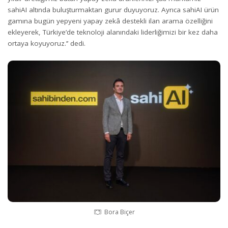
sahiAI altında buluşturmaktan gurur duyuyoruz. Ayrıca sahiAI ürün
gamına bugün yepyeni yapay zekâ destekli ilan arama özelliğini
ekleyerek, Türkiye’de teknoloji alanındaki liderliğimizi bir kez daha
ortaya koyuyoruz.’’ dedi.
Bora Biçer