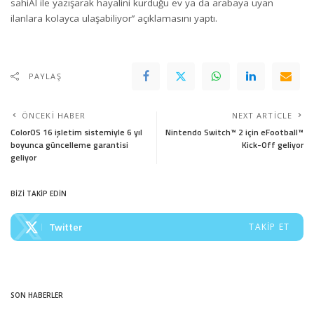
sahiAI ile yazışarak hayalini kurduğu ev ya da arabaya uyan
ilanlara kolayca ulaşabiliyor’’ açıklamasını yaptı.
PAYLAŞ
ÖNCEKI HABER
NEXT ARTICLE
ColorOS 16 işletim sistemiyle 6 yıl
Nintendo Switch™ 2 için eFootball™
boyunca güncelleme garantisi
Kick-Off geliyor
geliyor
BİZİ TAKİP EDİN
Twitter
TAKIP ET
SON HABERLER