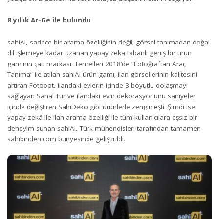
8 yıllık Ar-Ge ile bulundu
sahiAI, sadece bir arama özelliğinin değil; görsel tanımadan doğal
dil işlemeye kadar uzanan yapay zeka tabanlı geniş bir ürün
gamının çatı markası. Temelleri 2018’de “Fotoğraftan Araç
Tanıma” ile atılan sahiAI ürün gamı; ilan görsellerinin kalitesini
artıran Fotobot, ilandaki evlerin içinde 3 boyutlu dolaşmayı
sağlayan Sanal Tur ve ilandaki evin dekorasyonunu saniyeler
içinde değiştiren SahiDeko gibi ürünlerle zenginleşti. Şimdi ise
yapay zekâ ile ilan arama özelliği ile tüm kullanıcılara eşsiz bir
deneyim sunan sahiAI, Türk mühendisleri tarafından tamamen
sahibinden.com bünyesinde geliştirildi.