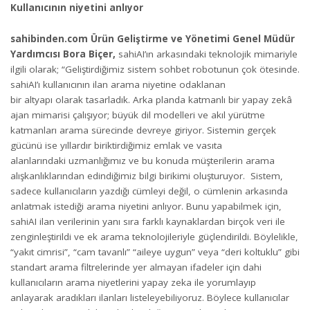
Kullanıcının niyetini anlıyor
sahibinden.com Ürün Geliştirme ve Yönetimi Genel Müdür
Yardımcısı Bora Biçer,
sahiAI’ın arkasındaki teknolojik mimariyle
ilgili olarak; “Geliştirdiğimiz sistem sohbet robotunun çok ötesinde.
sahiAI’ı kullanıcının ilan arama niyetine odaklanan
bir altyapı olarak tasarladık. Arka planda katmanlı bir yapay zekâ
ajan mimarisi çalışıyor; büyük dil modelleri ve akıl yürütme
katmanları arama sürecinde devreye giriyor. Sistemin gerçek
gücünü ise yıllardır biriktirdiğimiz emlak ve vasıta
alanlarındaki uzmanlığımız ve bu konuda müşterilerin arama
alışkanlıklarından edindiğimiz bilgi birikimi oluşturuyor. Sistem,
sadece kullanıcıların yazdığı cümleyi değil, o cümlenin arkasında
anlatmak istediği arama niyetini anlıyor. Bunu yapabilmek için,
sahiAI ilan verilerinin yanı sıra farklı kaynaklardan birçok veri ile
zenginleştirildi ve ek arama teknolojileriyle güçlendirildi. Böylelikle,
“yakıt cimrisi”, “cam tavanlı” “aileye uygun” veya “deri koltuklu” gibi
standart arama filtrelerinde yer almayan ifadeler için dahi
kullanıcıların arama niyetlerini yapay zeka ile yorumlayıp
anlayarak aradıkları ilanları listeleyebiliyoruz. Böylece kullanıcılar