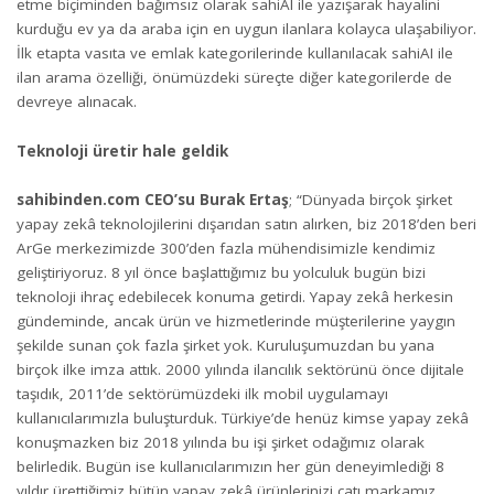
etme biçiminden bağımsız olarak sahiAI ile yazışarak hayalini
kurduğu ev ya da araba için en uygun ilanlara kolayca ulaşabiliyor.
İlk etapta vasıta ve emlak kategorilerinde kullanılacak sahiAI ile
ilan arama özelliği, önümüzdeki süreçte diğer kategorilerde de
devreye alınacak.
Teknoloji üretir hale geldik
sahibinden.com CEO’su Burak Ertaş
; “Dünyada birçok şirket
yapay zekâ teknolojilerini dışarıdan satın alırken, biz 2018’den beri
ArGe merkezimizde 300’den fazla mühendisimizle kendimiz
geliştiriyoruz. 8 yıl önce başlattığımız bu yolculuk bugün bizi
teknoloji ihraç edebilecek konuma getirdi. Yapay zekâ herkesin
gündeminde, ancak ürün ve hizmetlerinde müşterilerine yaygın
şekilde sunan çok fazla şirket yok. Kuruluşumuzdan bu yana
birçok ilke imza attık. 2000 yılında ilancılık sektörünü önce dijitale
taşıdık, 2011’de sektörümüzdeki ilk mobil uygulamayı
kullanıcılarımızla buluşturduk. Türkiye’de henüz kimse yapay zekâ
konuşmazken biz 2018 yılında bu işi şirket odağımız olarak
belirledik. Bugün ise kullanıcılarımızın her gün deneyimlediği 8
yıldır ürettiğimiz bütün yapay zekâ ürünlerinizi çatı markamız