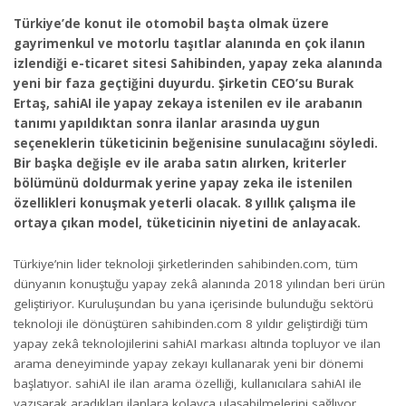
Türkiye’de konut ile otomobil başta olmak üzere
gayrimenkul ve motorlu taşıtlar alanında en çok ilanın
izlendiği e-ticaret sitesi Sahibinden, yapay zeka alanında
yeni bir faza geçtiğini duyurdu. Şirketin CEO’su Burak
Ertaş, sahiAI ile yapay zekaya istenilen ev ile arabanın
tanımı yapıldıktan sonra ilanlar arasında uygun
seçeneklerin tüketicinin beğenisine sunulacağını söyledi.
Bir başka değişle ev ile araba satın alırken, kriterler
bölümünü doldurmak yerine yapay zeka ile istenilen
özellikleri konuşmak yeterli olacak. 8 yıllık çalışma ile
ortaya çıkan model, tüketicinin niyetini de anlayacak.
Türkiye’nin lider teknoloji şirketlerinden sahibinden.com, tüm
dünyanın konuştuğu yapay zekâ alanında 2018 yılından beri ürün
geliştiriyor. Kuruluşundan bu yana içerisinde bulunduğu sektörü
teknoloji ile dönüştüren sahibinden.com 8 yıldır geliştirdiği tüm
yapay zekâ teknolojilerini sahiAI markası altında topluyor ve ilan
arama deneyiminde yapay zekayı kullanarak yeni bir dönemi
başlatıyor. sahiAI ile ilan arama özelliği, kullanıcılara sahiAI ile
yazışarak aradıkları ilanlara kolayca ulaşabilmelerini sağlıyor.