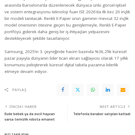
arasında Barselona’da düzenlenecek dünyaca ünlü görsel-işitsel
ve sistem entegrasyonu teknoloji fuarı ISE 2026’da ilk kez 20 inçlik
bir modeli tanıtacak. Renkli E-Paper ürün gamının mevcut 32 inçlik
model önerisinin ötesine geçen bu genişlemeyle, Renkli E-Paper
portföyü giderek daha geniş bir iş ihtiyaçları yelpazesini
destekleyecek şekilde tasarlanıyor.
Samsung, 2025’in 3. çeyreğinde hacim bazında %36,2’lik küresel
pazar payıyla dünyanın lider ticari ekran sağlayıcısı olarak 17 yıllık
konumunu pekiştirerek küresel dijital tabela pazarına liderlik
etmeye devam ediyor.
PAYLAŞ
ÖNCEKI HABER
NEXT ARTICLE
Evde bebek ya da evcil hayvan
Telefonla beraber satışları katladı
varsa temizlik robota emanet
BİZİ TAKİP EDİN