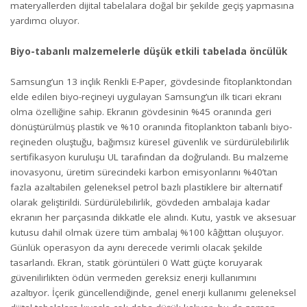
materyallerden dijital tabelalara doğal bir şekilde geçiş yapmasına
yardımcı oluyor.
Biyo-tabanlı malzemelerle düşük etkili tabelada öncülük
Samsung’un 13 inçlik Renkli E-Paper, gövdesinde fitoplanktondan
elde edilen biyo-reçineyi uygulayan Samsung’un ilk ticari ekranı
olma özelliğine sahip. Ekranın gövdesinin %45 oranında geri
dönüştürülmüş plastik ve %10 oranında fitoplankton tabanlı biyo-
reçineden oluştuğu, bağımsız küresel güvenlik ve sürdürülebilirlik
sertifikasyon kuruluşu UL tarafından da doğrulandı. Bu malzeme
inovasyonu, üretim sürecindeki karbon emisyonlarını %40’tan
fazla azaltabilen geleneksel petrol bazlı plastiklere bir alternatif
olarak geliştirildi. Sürdürülebilirlik, gövdeden ambalaja kadar
ekranın her parçasında dikkatle ele alındı. Kutu, yastık ve aksesuar
kutusu dahil olmak üzere tüm ambalaj %100 kâğıttan oluşuyor.
Günlük operasyon da aynı derecede verimli olacak şekilde
tasarlandı. Ekran, statik görüntüleri 0 Watt güçte koruyarak
güvenilirlikten ödün vermeden gereksiz enerji kullanımını
azaltıyor. İçerik güncellendiğinde, genel enerji kullanımı geleneksel