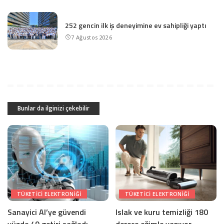
252 gencin ilk iş deneyimine ev sahipliği yaptı
7 Ağustos 2026
Bunlar da ilginizi çekebilir
TÜKETICI ELEKTRONIĞI
TÜKETICI ELEKTRONIĞI
Sanayici AI’ye güvendi
Islak ve kuru temizliği 180
yüzde 49 getiri sağladı
derece eğimle yapıyor