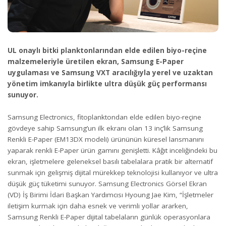
UL onaylı bitki planktonlarından elde edilen biyo-reçine
malzemeleriyle üretilen ekran, Samsung E-Paper
uygulaması ve Samsung VXT aracılığıyla yerel ve uzaktan
yönetim imkanıyla birlikte ultra düşük güç performansı
sunuyor.
Samsung Electronics, fitoplanktondan elde edilen biyo-reçine
gövdeye sahip Samsung’un ilk ekranı olan 13 inç’lik Samsung
Renkli E-Paper (EM13DX modeli) ürününün küresel lansmanını
yaparak renkli E-Paper ürün gamını genişletti. Kâğıt inceliğindeki bu
ekran, işletmelere geleneksel basılı tabelalara pratik bir alternatif
sunmak için gelişmiş dijital mürekkep teknolojisi kullanıyor ve ultra
düşük güç tüketimi sunuyor. Samsung Electronics Görsel Ekran
(VD) İş Birimi İdari Başkan Yardımcısı Hyoung Jae Kim, “İşletmeler
iletişim kurmak için daha esnek ve verimli yollar ararken,
Samsung Renkli E-Paper dijital tabelaların günlük operasyonlara