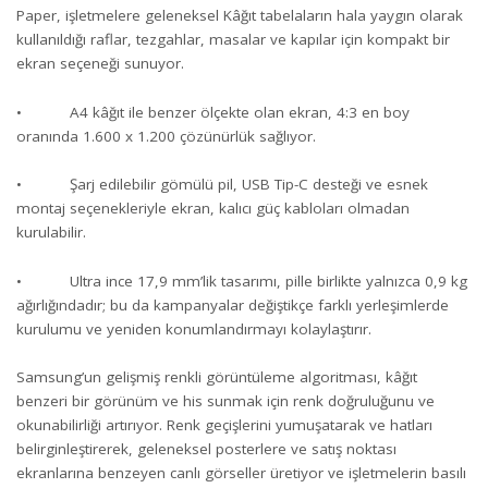
Paper, işletmelere geleneksel Kâğıt tabelaların hala yaygın olarak
kullanıldığı raflar, tezgahlar, masalar ve kapılar için kompakt bir
ekran seçeneği sunuyor.
• A4 kâğıt ile benzer ölçekte olan ekran, 4:3 en boy
oranında 1.600 x 1.200 çözünürlük sağlıyor.
• Şarj edilebilir gömülü pil, USB Tip-C desteği ve esnek
montaj seçenekleriyle ekran, kalıcı güç kabloları olmadan
kurulabilir.
• Ultra ince 17,9 mm’lik tasarımı, pille birlikte yalnızca 0,9 kg
ağırlığındadır; bu da kampanyalar değiştikçe farklı yerleşimlerde
kurulumu ve yeniden konumlandırmayı kolaylaştırır.
Samsung’un gelişmiş renkli görüntüleme algoritması, kâğıt
benzeri bir görünüm ve his sunmak için renk doğruluğunu ve
okunabilirliği artırıyor. Renk geçişlerini yumuşatarak ve hatları
belirginleştirerek, geleneksel posterlere ve satış noktası
ekranlarına benzeyen canlı görseller üretiyor ve işletmelerin basılı