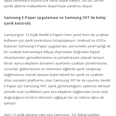
dijital tabelalara kıyasla çok daha düşük kalıyor, bu da zaman
içinde işletme maliyetlerini düşürmeye yardımcı oluyor.
Samsung E-Paper uygulaması ve Samsung VXT ile kolay
içerik kontrolü
Samsung’un 13 inçlik Renkli E-Paper’ı hem yerel hem de uzaktan
kullanım için içerik kontrolünü kolaylaştırıyor. Android ve iOS’ta
bulunan Samsung E-Paper uygulaması, personelin yerel içeriği ek
bir uzaktan kumandaya ihtiyaç duymadan doğrudan kişisel
cihazlarından güncellemesine ve yönetmesine olanak tanıyor.
Ekran ayrıca ekiplerin donanım ayarlarını uzaktan yönetmesine,
sorunları gidermesine ve minimum eğitimle içerik oluşturup
dağıtmasına olanak tanıyan bulut tabanlı bir içerik ve uzaktan
cihaz yönetim platformu olan Samsung VXT ile de uyumlu. Renkli
E-Paper için Samsung VXT, içerik görünürlüğünü optimize etmeye
yönelik özel özelliklerin yanı sıra ekiplerin dağıtımdan önce renk
doğruluğunu kontrol etmesini sağlayan bir ön izleme işlevi de
içeriyor.
Yeni 13 inçlik ekranın yanı sıra Samsung, 3-6 Şubat tarihleri