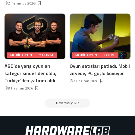
2 Temmuz 2026
MOBIL OYUN
YATIRIM
MOBIL OYUN
OYUN
ABD’de yarış oyunları
Oyun satışları patladı: Mobil
kategorisinde lider oldu,
zirvede, PC güçlü büyüyor
Türkiye’den yatırım aldı
7 Haziran 2026
8 Haziran 2026
Devamını yükle