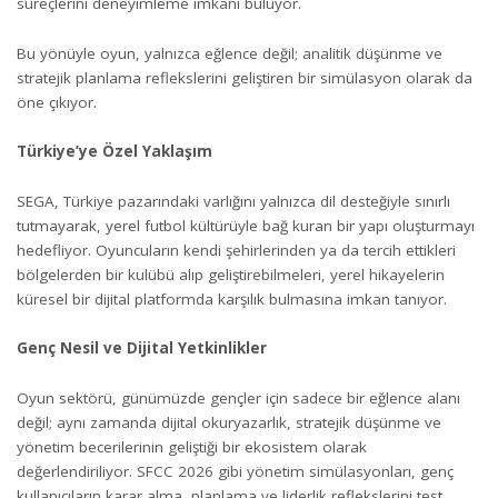
süreçlerini deneyimleme imkanı buluyor.
Bu yönüyle oyun, yalnızca eğlence değil; analitik düşünme ve
stratejik planlama reflekslerini geliştiren bir simülasyon olarak da
öne çıkıyor.
Türkiye’ye Özel Yaklaşım
SEGA, Türkiye pazarındaki varlığını yalnızca dil desteğiyle sınırlı
tutmayarak, yerel futbol kültürüyle bağ kuran bir yapı oluşturmayı
hedefliyor. Oyuncuların kendi şehirlerinden ya da tercih ettikleri
bölgelerden bir kulübü alıp geliştirebilmeleri, yerel hikayelerin
küresel bir dijital platformda karşılık bulmasına imkan tanıyor.
Genç Nesil ve Dijital Yetkinlikler
Oyun sektörü, günümüzde gençler için sadece bir eğlence alanı
değil; aynı zamanda dijital okuryazarlık, stratejik düşünme ve
yönetim becerilerinin geliştiği bir ekosistem olarak
değerlendiriliyor. SFCC 2026 gibi yönetim simülasyonları, genç
kullanıcıların karar alma, planlama ve liderlik reflekslerini test