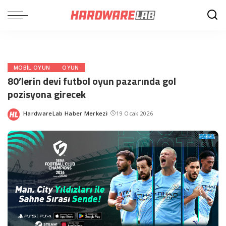
MOBIL OYUN
OYUN
80’lerin devi futbol oyun pazarında gol
pozisyona girecek
HardwareLab Haber Merkezi
19 Ocak 2026
Posted
by