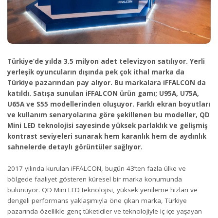
Türkiye’de yılda 3.5 milyon adet televizyon satılıyor. Yerli
yerleşik oyuncuların dışında pek çok ithal marka da
Türkiye pazarından pay alıyor. Bu markalara iFFALCON da
katıldı. Satışa sunulan iFFALCON ürün gamı; U95A, U75A,
U65A ve S55 modellerinden oluşuyor. Farklı ekran boyutları
ve kullanım senaryolarına göre şekillenen bu modeller, QD
Mini LED teknolojisi sayesinde yüksek parlaklık ve gelişmiş
kontrast seviyeleri sunarak hem karanlık hem de aydınlık
sahnelerde detaylı görüntüler sağlıyor.
2017 yılında kurulan iFFALCON, bugün 43’ten fazla ülke ve
bölgede faaliyet gösteren küresel bir marka konumunda
bulunuyor. QD Mini LED teknolojisi, yüksek yenileme hızları ve
dengeli performans yaklaşımıyla öne çıkan marka, Türkiye
pazarında özellikle genç tüketiciler ve teknolojiyle iç içe yaşayan