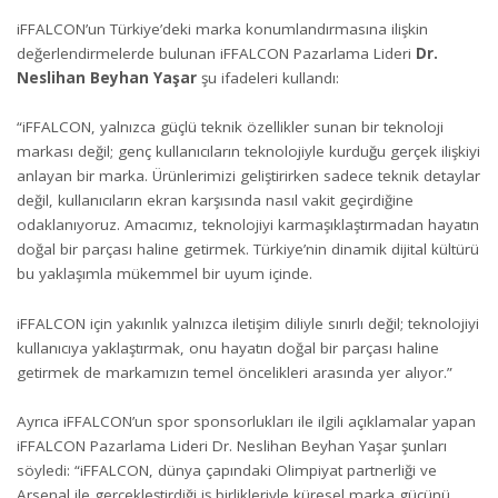
iFFALCON’un Türkiye’deki marka konumlandırmasına ilişkin
değerlendirmelerde bulunan iFFALCON Pazarlama Lideri
Dr.
Neslihan Beyhan Yaşar
şu ifadeleri kullandı:
“iFFALCON, yalnızca güçlü teknik özellikler sunan bir teknoloji
markası değil; genç kullanıcıların teknolojiyle kurduğu gerçek ilişkiyi
anlayan bir marka. Ürünlerimizi geliştirirken sadece teknik detaylar
değil, kullanıcıların ekran karşısında nasıl vakit geçirdiğine
odaklanıyoruz. Amacımız, teknolojiyi karmaşıklaştırmadan hayatın
doğal bir parçası haline getirmek. Türkiye’nin dinamik dijital kültürü
bu yaklaşımla mükemmel bir uyum içinde.
iFFALCON için yakınlık yalnızca iletişim diliyle sınırlı değil; teknolojiyi
kullanıcıya yaklaştırmak, onu hayatın doğal bir parçası haline
getirmek de markamızın temel öncelikleri arasında yer alıyor.”
Ayrıca iFFALCON’un spor sponsorlukları ile ilgili açıklamalar yapan
iFFALCON Pazarlama Lideri Dr. Neslihan Beyhan Yaşar şunları
söyledi: “iFFALCON, dünya çapındaki Olimpiyat partnerliği ve
Arsenal ile gerçekleştirdiği iş birlikleriyle küresel marka gücünü,