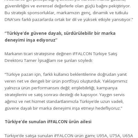
güvenilirliğini ve evrensel değerlerle olan güçlü bağını pekiştiriyor.
Bu stratejik sponsorluklar, markamızın genç, dinamik ve tutkulu
DNA’sını farklı pazarlarda ortak bir dil ve yüksek etkiyle yansıtıyor.”
“Türkiye’de güvene dayalı, sürdürülebilir bir marka
deneyimi inşa ediyoruz”
Markanın ticari stratejisine değinen iFFALCON Türkiye Satış
Direktörü Tamer İşisağlam ise şunları söyledi:
“Türkiye pazarı için, farklı kullanıcı beklentilerine doğrudan yanıt
veren net ve dengeli bir ürün portföyü oluşturduk. Yaklaşımımız
yalnızca ürün performansını değil; erişilebilirliği, kampanya
stratejilerini ve satış sonrası desteği de kapsıyor. Yaygın servis
ağımız ve net hizmet standartlarımızla Türkiye’de uzun vadeli,
güvene dayalı bir marka deneyimi inşa etmeyi hedefliyoruz.”
Türkiye’de sunulan iFFALCON ürün ailesi
Türkiye’de satışa sunulan iFFALCON ürün gamı; U95A, U75A, U65A