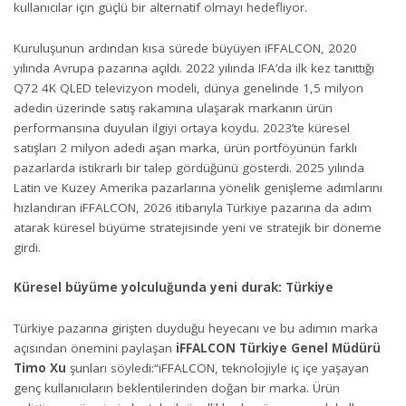
kullanıcılar için güçlü bir alternatif olmayı hedefliyor.
Kuruluşunun ardından kısa sürede büyüyen iFFALCON, 2020
yılında Avrupa pazarına açıldı. 2022 yılında IFA’da ilk kez tanıttığı
Q72 4K QLED televizyon modeli, dünya genelinde 1,5 milyon
adedin üzerinde satış rakamına ulaşarak markanın ürün
performansına duyulan ilgiyi ortaya koydu. 2023’te küresel
satışları 2 milyon adedi aşan marka, ürün portföyünün farklı
pazarlarda istikrarlı bir talep gördüğünü gösterdi. 2025 yılında
Latin ve Kuzey Amerika pazarlarına yönelik genişleme adımlarını
hızlandıran iFFALCON, 2026 itibarıyla Türkiye pazarına da adım
atarak küresel büyüme stratejisinde yeni ve stratejik bir döneme
girdi.
Küresel büyüme yolculuğunda yeni durak: Türkiye
Türkiye pazarına girişten duyduğu heyecanı ve bu adımın marka
açısından önemini paylaşan
iFFALCON Türkiye Genel Müdürü
Timo Xu
şunları söyledi:“iFFALCON, teknolojiyle iç içe yaşayan
genç kullanıcıların beklentilerinden doğan bir marka. Ürün