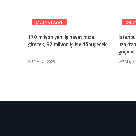
ÇALIŞMA HAYATI
ÇALIŞ
170 milyon yeni iş hayatımıza
İstanbul
girecek, 92 milyon iş ise dönüşecek
uzaktan
göçüne 
30 Mayıs 2025
7 Mayıs