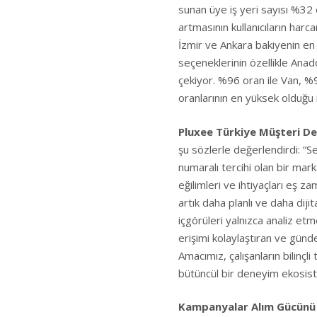
sunan üye iş yeri sayısı %32 o
artmasının kullanıcıların harc
İzmir ve Ankara bakiyenin en h
seçeneklerinin özellikle Anad
çekiyor. %96 oran ile Van, %9
oranlarının en yüksek olduğu i
Pluxee Türkiye Müşteri D
şu sözlerle değerlendirdi: “S
numaralı tercihi olan bir mar
eğilimleri ve ihtiyaçları eş za
artık daha planlı ve daha diji
içgörüleri yalnızca analiz et
erişimi kolaylaştıran ve gün
Amacımız, çalışanların bilinç
bütüncül bir deneyim ekosis
Kampanyalar Alım Gücünü