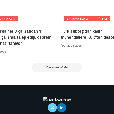
MA HAYATI
ÇALIŞMA HAYATI
EĞITIM
’da her 3 çalışandan 1’i
Türk Tuborg’dan kadın
 çalışma talep edip, deprem
mühendislere KÖK’ten dest
hazırlanıyor
7 Mayıs 2025
 2025
Devamını yükle