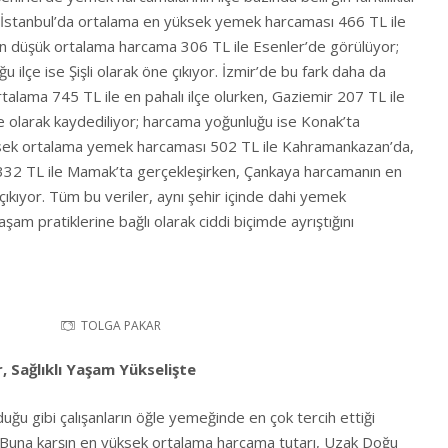
 İstanbul’da ortalama en yüksek yemek harcaması 466 TL ile
n düşük ortalama harcama 306 TL ile Esenler’de görülüyor;
 ilçe ise Şişli olarak öne çıkıyor. İzmir’de bu fark daha da
ortalama 745 TL ile en pahalı ilçe olurken, Gaziemir 207 TL ile
e olarak kaydediliyor; harcama yoğunluğu ise Konak’ta
ksek ortalama yemek harcaması 502 TL ile Kahramankazan’da,
32 TL ile Mamak’ta gerçekleşirken, Çankaya harcamanın en
çıkıyor. Tüm bu veriler, aynı şehir içinde dahi yemek
şam pratiklerine bağlı olarak ciddi biçimde ayrıştığını
TOLGA PAKAR
 Sağlıklı Yaşam Yükselişte
duğu gibi çalışanların öğle yemeğinde en çok tercih ettiği
 Buna karşın en yüksek ortalama harcama tutarı, Uzak Doğu