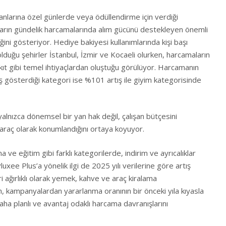
ışanlarına özel günlerde veya ödüllendirme için verdiği
nların gündelik harcamalarında alım gücünü destekleyen önemli
ini gösteriyor. Hediye bakiyesi kullanımlarında kişi başı
olduğu şehirler İstanbul, İzmir ve Kocaeli olurken, harcamaların
kıt gibi temel ihtiyaçlardan oluştuğu görülüyor. Harcamanın
ış gösterdiği kategori ise %101 artış ile giyim kategorisinde
alnızca dönemsel bir yan hak değil, çalışan bütçesini
araç olarak konumlandığını ortaya koyuyor.
ma ve eğitim gibi farklı kategorilerde, indirim ve ayrıcalıklar
ee Plus’a yönelik ilgi de 2025 yılı verilerine göre artış
 ağırlıklı olarak yemek, kahve ve araç kiralama
, kampanyalardan yararlanma oranının bir önceki yıla kıyasla
aha planlı ve avantaj odaklı harcama davranışlarını
.