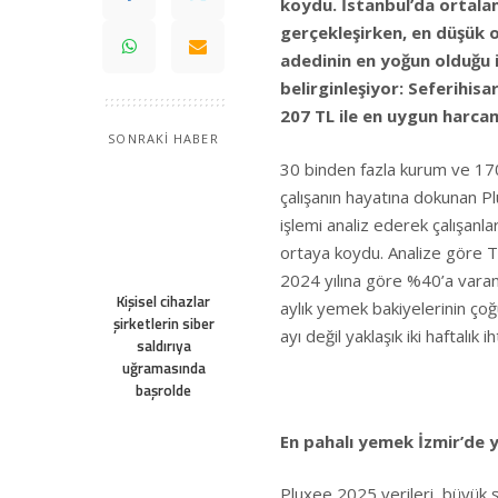
koydu. İstanbul’da ortala
gerçekleşirken, en düşük 
adedinin en yoğun olduğu il
belirginleşiyor: Seferihisa
207 TL ile en uygun harcam
SONRAKİ HABER
30 binden fazla kurum ve 170 
çalışanın hayatına dokunan P
işlemi analiz ederek çalışanla
ortaya koydu. Analize göre T
2024 yılına göre %40’a varan 
Kişisel cihazlar
aylık yemek bakiyelerinin çoğu
şirketlerin siber
ayı değil yaklaşık iki haftalık 
saldırıya
uğramasında
başrolde
En pahalı yemek İzmir’de 
Pluxee 2025 verileri, büyük şe