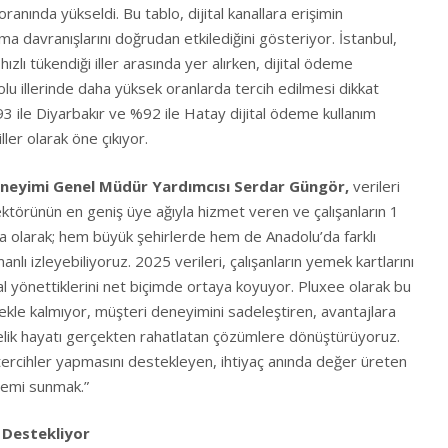
ranında yükseldi. Bu tablo, dijital kanallara erişimin
ama davranışlarını doğrudan etkilediğini gösteriyor. İstanbul,
ızlı tükendiği iller arasında yer alırken, dijital ödeme
olu illerinde daha yüksek oranlarda tercih edilmesi dikkat
3 ile Diyarbakır ve %92 ile Hatay dijital ödeme kullanım
ller olarak öne çıkıyor.
eneyimi Genel Müdür Yardımcısı
Serdar Güngör,
verileri
ektörünün en geniş üye ağıyla hizmet veren ve çalışanların 1
ka olarak; hem büyük şehirlerde hem de Anadolu’da farklı
manlı izleyebiliyoruz. 2025 verileri, çalışanların yemek kartlarını
tal yönettiklerini net biçimde ortaya koyuyor. Pluxee olarak bu
mekle kalmıyor, müşteri deneyimini sadeleştiren, avantajlara
delik hayatı gerçekten rahatlatan çözümlere dönüştürüyoruz.
li tercihler yapmasını destekleyen, ihtiyaç anında değer üreten
temi sunmak.”
 Destekliyor