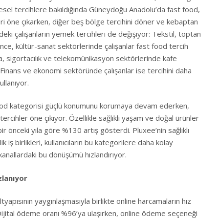
esel tercihlere bakıldığında Güneydoğu Anadolu’da fast food,
 öne çıkarken, diğer beş bölge tercihini döner ve kebaptan
rdeki çalışanların yemek tercihleri de değişiyor: Tekstil, toptan
nce, kültür-sanat sektörlerinde çalışanlar fast food tercih
 sigortacılık ve telekomünikasyon sektörlerinde kafe
. Finans ve ekonomi sektöründe çalışanlar ise tercihini daha
llanıyor.
food kategorisi güçlü konumunu korumaya devam ederken,
 tercihler öne çıkıyor. Özellikle sağlıklı yaşam ve doğal ürünler
ir önceki yıla göre %130 artış gösterdi. Pluxee’nin sağlıklı
iş birlikleri, kullanıcıların bu kategorilere daha kolay
kanallardaki bu dönüşümü hızlandırıyor.
zlanıyor
ltyapısının yaygınlaşmasıyla birlikte online harcamaların hız
Dijital ödeme oranı %96’ya ulaşırken, online ödeme seçeneği