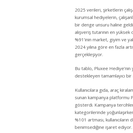
2025 verileri, şirketlerin çal
kurumsal hediyelerin, çalışa
bir denge unsuru haline geldiğ
alışveriş tutarının en yüksek 
%91’inin market, giyim ve ya
2024 yılına göre en fazla art
gerçekleşiyor.
Bu tablo, Pluxee Hediye’nin y
destekleyen tamamlayıcı bir 
Kullanıcılara gıda, araç kirala
sunan kampanya platformu Plux
gösterdi. Kampanya tercihleri
kategorilerinde yoğunlaşırken
%101 artması, kullanıcıların d
benimsediğine işaret ediyor