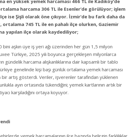
ma en yüksek yemek harcaması 466 TL ile Kadıköy’de
ortalama harcama 306 TL ile Esenler’de görülüyor; işlem
çe ise Şişli olarak öne çıkıyor. İzmir’de bu fark daha da
r, ortalama 745 TL ile en pahalı ilçe olurken, Gaziemir
a yapılan ilçe olarak kaydediliyor;
bini aşkın üye iş yeri ağı üzerinden her gün 1,5 milyon
luxee Türkiye, 2025 yılı boyunca gerçekleşen milyonlarca
rın gündelik harcama alışkanlıklarına dair kapsamlı bir tablo
ürkiye genelinde kişi başı günlük ortalama yemek harcaması
bir artış gösterdi. Veriler, işverenler tarafından yüklenen
nlukla ayın ortasında tükendiğini; yemek kartlarının artık bir
ihtiyacı karşıladığını ortaya koyuyor.
yendi
hirlerde yemek harcamalarının ilçe bazında belirgin farklılıklar