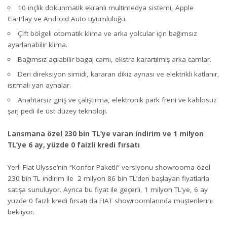
10 inçlik dokunmatik ekranlı multimedya sistemi, Apple
CarPlay ve Android Auto uyumluluğu.
Çift bölgeli otomatik klima ve arka yolcular için bağımsız
ayarlanabilir klima.
Bağımsız açılabilir bagaj camı, ekstra karartılmış arka camlar.
Deri direksiyon simidi, kararan dikiz aynası ve elektrikli katlanır,
ısıtmalı yan aynalar.
Anahtarsız giriş ve çalıştırma, elektronik park freni ve kablosuz
şarj pedi ile üst düzey teknoloji.
Lansmana özel 230 bin TL’ye varan indirim ve 1 milyon
TL’ye 6 ay, yüzde 0 faizli kredi fırsatı
Yerli Fiat Ulysse’nin “Konfor Paketli” versiyonu showrooma özel
230 bin TL indirim ile 2 milyon 86 bin TL’den başlayan fiyatlarla
satışa sunuluyor. Ayrıca bu fiyat ile geçerli, 1 milyon TL’ye, 6 ay
yüzde 0 faizli kredi fırsatı da FIAT showroomlarında müşterilerini
bekliyor.