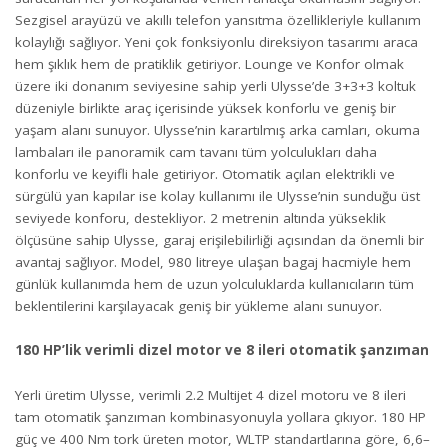
Sezgisel arayüzü ve akıllı telefon yansıtma özellikleriyle kullanım
kolaylığı sağlıyor. Yeni çok fonksiyonlu direksiyon tasarımı araca
hem şıklık hem de pratiklik getiriyor. Lounge ve Konfor olmak
üzere iki donanım seviyesine sahip yerli Ulysse’de 3+3+3 koltuk
düzeniyle birlikte araç içerisinde yüksek konforlu ve geniş bir
yaşam alanı sunuyor. Ulysse’nin karartılmış arka camları, okuma
lambaları ile panoramik cam tavanı tüm yolculukları daha
konforlu ve keyifli hale getiriyor. Otomatik açılan elektrikli ve
sürgülü yan kapılar ise kolay kullanımı ile Ulysse’nin sunduğu üst
seviyede konforu, destekliyor. 2 metrenin altında yükseklik
ölçüsüne sahip Ulysse, garaj erişilebilirliği açısından da önemli bir
avantaj sağlıyor. Model, 980 litreye ulaşan bagaj hacmiyle hem
günlük kullanımda hem de uzun yolculuklarda kullanıcıların tüm
beklentilerini karşılayacak geniş bir yükleme alanı sunuyor.
180 HP’lik verimli dizel motor ve 8 ileri otomatik şanzıman
Yerli üretim Ulysse, verimli 2.2 Multijet 4 dizel motoru ve 8 ileri
tam otomatik şanzıman kombinasyonuyla yollara çıkıyor. 180 HP
güç ve 400 Nm tork üreten motor, WLTP standartlarına göre, 6,6–