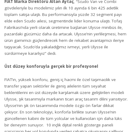
FIAT Marka Direktörü Altan Aytaç
, “Scudo Van ve Combi
gövdeleriyle bu modelimiz yılın ilk 10 ayında 6 bin 425 adetlik
toplam satışa ulaştı. Bu performansıyla yüzde 32 segment payı
elde eden Scudo ailesi, segmentinde lider konuma ulaştı. Tofaş
Fabrikası’nda yerli olarak üretimine başlanan Ulysse minibüs ile,
pazardaki gücümüz daha da artacak. Ulysse’nin yerlileşmesi, hem
ürün gamımızı güçlendirecek hem de rekabet avantajımızı ileriye
taşıyacak. Scudo’da yakaladığımız ivmeyi, yerli Ulysse ile
sürdürmeye kararlıyız” dedi.
Üst düzey konforuyla gerçek bir profesyonel
FIAT’ın, yüksek konforu, geniş iç hacmi ile özel taşımacılık ve
transfer yapan sektörler ile geniş ailelerin tüm seyahat
beklentilerini en üst düzeyde karşılamak üzere geliştirilen modeli
Ulysse, şık tasarımıyla markanın ticari araç tasarım dilini yansıtıyor.
Ulysse’nin şık ön tasarımında modele özgü ön farlar dikkat
çekiyor. En son teknolojiyi, konforla birlikte sunan Ulysse’nin
güncellenen kabini de tüm yolcular ve kullanıcıları için daha lüks
bir deneyim sunuyor. 10 inçlik dijital renkli gösterge paneli
sürücünün her yol koşulunda verileri rahatça okumasını sağlıyor.