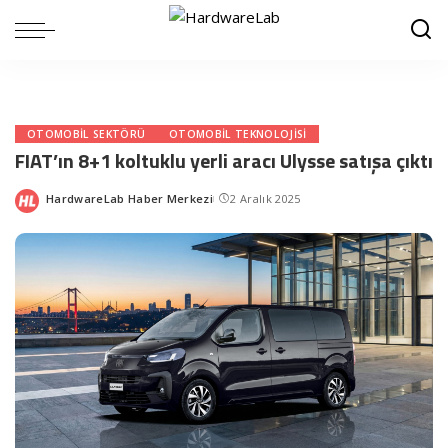
OTOMOBIL SEKTÖRÜ
OTOMOBIL TEKNOLOJISI
FIAT’ın 8+1 koltuklu yerli aracı Ulysse satışa çıktı
HardwareLab Haber Merkezi
2 Aralık 2025
Posted
by