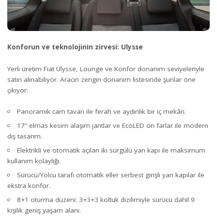
Konforun ve teknolojinin zirvesi: Ulysse
Yerli üretim Fiat Ulysse, Lounge ve Konfor donanım seviyeleriyle
satın alınabiliyor. Aracın zengin donanım listesinde şunlar öne
çıkıyor:
Panoramik cam tavan ile ferah ve aydınlık bir iç mekân.
17” elmas kesim alaşım jantlar ve EcoLED ön farlar ile modern
dış tasarım.
Elektrikli ve otomatik açılan iki sürgülü yan kapı ile maksimum
kullanım kolaylığı.
Sürücü/Yolcu tarafı otomatik eller serbest girişli yan kapılar ile
ekstra konfor.
8+1 oturma düzeni: 3+3+3 koltuk dizilimiyle sürücü dahil 9
kişilik geniş yaşam alanı.