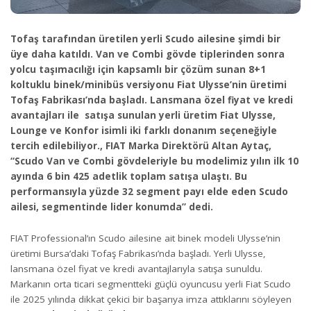
Tofaş tarafından üretilen yerli Scudo ailesine şimdi bir
üye daha katıldı. Van ve Combi gövde tiplerinden sonra
yolcu taşımacılığı için kapsamlı bir çözüm sunan 8+1
koltuklu binek/minibüs versiyonu Fiat Ulysse’nin üretimi
Tofaş Fabrikası’nda başladı. Lansmana özel fiyat ve kredi
avantajları ile satışa sunulan yerli üretim Fiat Ulysse,
Lounge ve Konfor isimli iki farklı donanım seçeneğiyle
tercih edilebiliyor., FIAT Marka Direktörü Altan Aytaç,
“Scudo Van ve Combi gövdeleriyle bu modelimiz yılın ilk 10
ayında 6 bin 425 adetlik toplam satışa ulaştı. Bu
performansıyla yüzde 32 segment payı elde eden Scudo
ailesi, segmentinde lider konumda” dedi.
FIAT Professional’ın Scudo ailesine ait binek modeli Ulysse’nin
üretimi Bursa’daki Tofaş Fabrikası’nda başladı. Yerli Ulysse,
lansmana özel fiyat ve kredi avantajlarıyla satışa sunuldu.
Markanın orta ticari segmentteki güçlü oyuncusu yerli Fiat Scudo
ile 2025 yılında dikkat çekici bir başarıya imza attıklarını söyleyen