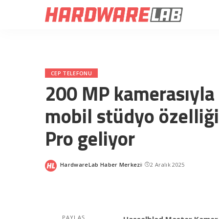
CEP TELEFONU
200 MP kamerasıyla 
mobil stüdyo özelli
Pro geliyor
HardwareLab Haber Merkezi
2 Aralık 2025
Posted
by
PAYLAŞ