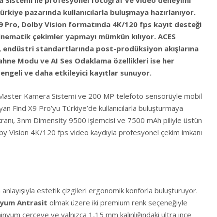
 Sistemi ile profesyonel fotoğraf ve video deneyimi
rkiye pazarında kullanıcılarla buluşmaya hazırlanıyor.
X9 Pro, Dolby Vision formatında 4K/120 fps kayıt desteği
sinematik çekimler yapmayı mümkün kılıyor. ACES
i, endüstri standartlarında post-prodüksiyon akışlarına
ahne Modu ve AI Ses Odaklama özellikleri ise her
ngeli ve daha etkileyici kayıtlar sunuyor.
Master Kamera Sistemi ve 200 MP telefoto sensörüyle mobil
ayan Find X9 Pro’yu Türkiye’de kullanıcılarla buluşturmaya
ekranı, 3nm Dimensity 9500 işlemcisi ve 7500 mAh piliyle üstün
by Vision 4K/120 fps video kaydıyla profesyonel çekim imkanı
nlayışıyla estetik çizgileri ergonomik konforla buluşturuyor.
yum Antrasit
olmak üzere iki premium renk seçeneğiyle
inyum çerçeve ve yalnızca 1,15 mm kalınlığındaki ultra ince