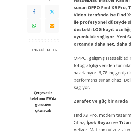
Hasselblad Master Kamera
sunan OPPO Find X9 Pro, Tü
Video tarafında ise Find 
ile profesyonel düzeyde 
destekli LOG kayıt özelliğ
uyumluluk sağlıyor. Yeni S
ortamda daha net, daha de
SONRAKİ HABER
OPPO, gelişmiş Hasselblad 
fotoğrafçılığı yeniden tanıml
hazırlanıyor. 6,78 inç geniş 
performans sunan cihaz, Dol
sağlıyor.
Çerçevesiz
telefonu IFA’da
Zarafet ve güç bir arada
görücüye
çıkaracak
Find X9 Pro, modern tasarım a
Cihaz,
İpek Beyazı
ve
Titan
geliyor. Mat cam yüzey, alüm