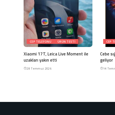
CEP TELEFONU
ÜRÜN TESTI
CEP 
Xiaomi 17T, Leica Live Moment ile
Cebe sı
uzakları yakın etti
geliyor
28 Temmuz 2026
14 Tem