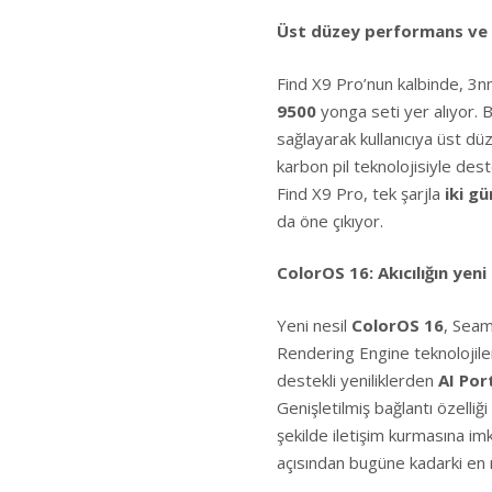
Üst düzey performans ve d
Find X9 Pro’nun kalbinde, 3nm
9500
yonga seti yer alıyor. B
sağlayarak kullanıcıya üst dü
karbon pil teknolojisiyle de
Find X9 Pro, tek şarjla
iki g
da öne çıkıyor.
ColorOS 16: Akıcılığın yeni
Yeni nesil
ColorOS 16
, Sea
Rendering Engine teknolojileri
destekli yeniliklerden
AI Port
Genişletilmiş bağlantı özelliği
şekilde iletişim kurmasına imk
açısından bugüne kadarki en 