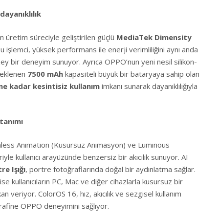
ayanıklılık
 üretim süreciyle geliştirilen güçlü
MediaTek Dimensity
u işlemci, yüksek performans ile enerji verimliliğini aynı anda
zey bir deneyim sunuyor. Ayrıca OPPO’nun yeni nesil silikon-
steklenen
7500 mAh
kapasiteli büyük bir bataryaya sahip olan
üne kadar kesintisiz kullanım
imkanı sunarak dayanıklılığıyla
 tanımı
mless Animation (Kusursuz Animasyon) ve Luminous
yle kullanıcı arayüzünde benzersiz bir akıcılık sunuyor. AI
re Işığı
, portre fotoğraflarında doğal bir aydınlatma sağlar.
 ise kullanıcıların PC, Mac ve diğer cihazlarla kusursuz bir
an veriyor. ColorOS 16, hız, akıcılık ve sezgisel kullanım
rafine OPPO deneyimini sağlıyor.