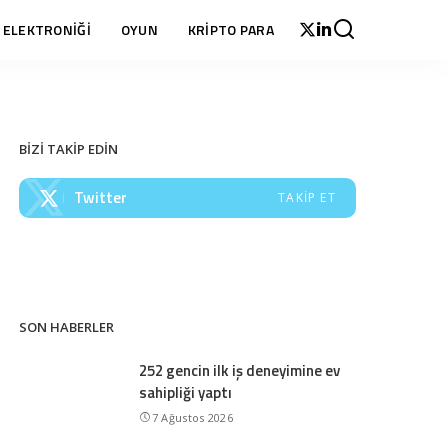
 ELEKTRONİĞİ
OYUN
KRİPTO PARA
BİZİ TAKİP EDİN
Twitter
TAKIP ET
SON HABERLER
252 gencin ilk iş deneyimine ev
sahipliği yaptı
7 Ağustos 2026