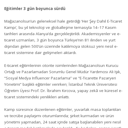
Eğitimler 3 gün boyunca sürdü
Mağazanolsun’un geleneksel hale getirdiği ‘Her Şey Dahil E-Ticaret
Kampı’, bu yıl teknoloji ve globalleşme temasıyla 14–17 Kasım
tarihleri arasında Alanya’da gerçekleştirildi. Akademisyenler ve e-
ticaret uzmanları, 3 gün boyunca Türkiye’nin 81 ilinden ve yurt
dışından gelen 500’ün üzerinde katılımcıya stoksuz yeni nesil e-
ticaret sistemine dair gelişmeleri aktardı.
E-ticaret eğitimlerinin otorite isimlerinden Mağazanolsun Kurucu
Ortağı ve Pazarlamadan Sorumlu Genel Müdür Yardımcısı Ali Işık,
“Sosyal Medya Influencer Pazarlama” ve “E-Ticarette Pazaryeri
Yönetimi” başlıklı eğitimler verirken; İstanbul Teknik Üniversitesi
Öğretim Üyesi Prof. Dr. İbrahim Kırcova, yapay zekâ ve küresel e-
ticaret sistemindeki yenilikleri anlattı.
Kamp süresince düzenlenen eğitimler, yuvarlak masa toplantıları
ve tecrübe paylaşımı oturumlarında; şirket kurmadan ve ürün
yönetimi yapmadan, 24 saat içinde satışa başlanabilen yeni nesil