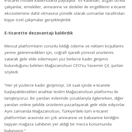
e-ticaret modeli katılımcılarla paylaşıldı. Ev kadınları, asgari ücretli
çalışanlar, emekliler, anneanne ve dedeler ile engellilerin e-ticaret
ekosistemine dahil olmasına yönelik olarak uzmanlar tarafından
kişiye özel çalışmalar gerçekleştirildi.
E-ticarette dezavantajı kaldırdık
Mevcut platformların zorunlu kıldığı ödeme ve reklam koşullarını
yerine getiremedikleri için, coğrafi işaretli yöresel ürünlerini
satarak gelir elde edemeyen yüz binlerce kadın girişimci
bulunduğunu belirten Mağazanolsun CEO’su Yasemin Çil, şunları
söyledi:
“Her yıl yüzlerce kadın girişimciyi, 24 saat içinde e-ticarete
başlayabilecekleri anahtar teslim Mağazanolsun platformu ile
tanıştırıyoruz. Bir yandan evlerinde çocuklarıyla ilgilenirken, diğer
yandan online şekilde ürünlerini pazarlayarak gelir elde ediyorlar.
Aynı zamanda Mağazanolsun, Türkiye’deki tüm e-ticaret
platformları arasında en çok anneanne ve babaanne kimliğini
taşıyan mağaza sahibinin yer aldığı bir mecra konumunda
bulunuyor.”