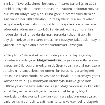
5 trilyon TL’ye yükselmesi bekleniyor. Ticaret Bakanlığı’nın 2025
tarihli ‘Türkiye’de E-Ticaretin Görünümü’ raporu, sektörün mevcut
durumunu ortaya koyuyor. Buna göre, e-ticaret ekosistemine
giriş yapan her 100 satıcıdan 60’ı faaliyetlerini yüksek rekabet,
sosyal medya ve platform içi reklam maliyetleri, kargo ve iade
süreçlerini yönetmenin zorluğu ile yüksek komisyon oranları
nedeniyle iki yıl içinde durdurmak zorunda kalıyor. Başka bir
deyişle, Türkiye’de e-ticaret ekosistemi büyüyor fakat aslan payını
yüksek komisyonlarla e-ticaret platformları kazanıyor.
2016 yılında ‘E-ticaret ekosisteminde yeni bir anlayış gerekiyor’
felsefesiyle yola çıkan
Mağazanolsun
, başarılarını kutlamak ve
yapay zekâ ile sosyal medyanın değişen yapısını ele almak üzere
Antalya’nın Alanya ilçesinde önemli bir buluşma gerçekleştirdi.
Stoksuz e-ticaret modeli sayesinde satılacak ürün aramaya gerek
kalmadan ve düşük komisyon oranlarıyla Türkiye genelinde
5.000’e yakın mağaza sahibine ulaşan Mağazanolsun; ev kadınları,
emekliler, asgari ücretli çalışanlar ve engelliler gibi, büyük
kuruluşlarca dezavantajlı sayılan kesimlere platformunu açarak
binlerce kişiyi dar gelir tuzağından kurtarıp yüksek gelire ulaştırdı.