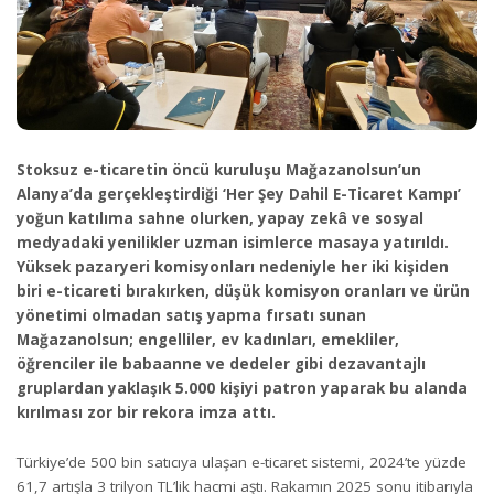
Stoksuz e-ticaretin öncü kuruluşu
Mağazanolsun’un
Alanya’da gerçekleştirdiği ‘Her Şey Dahil E-Ticaret Kampı’
yoğun katılıma sahne olurken, yapay zekâ ve sosyal
medyadaki yenilikler uzman isimlerce masaya yatırıldı.
Yüksek pazaryeri komisyonları nedeniyle her iki kişiden
biri e-ticareti bırakırken, düşük komisyon oranları ve ürün
yönetimi olmadan satış yapma fırsatı sunan
Mağazanolsun; engelliler, ev kadınları, emekliler,
öğrenciler ile babaanne ve dedeler gibi dezavantajlı
gruplardan yaklaşık 5.000 kişiyi patron yaparak bu alanda
kırılması zor bir rekora imza attı.
Türkiye’de 500 bin satıcıya ulaşan e-ticaret sistemi, 2024’te yüzde
61,7 artışla 3 trilyon TL’lik hacmi aştı. Rakamın 2025 sonu itibarıyla