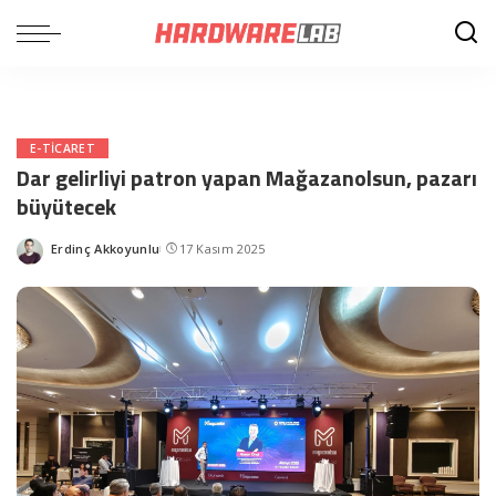
E-TICARET
Dar gelirliyi patron yapan Mağazanolsun, pazarı
büyütecek
Erdinç Akkoyunlu
17 Kasım 2025
Posted
by