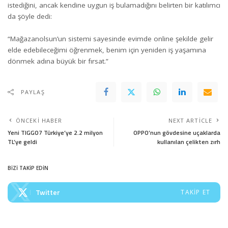
istediğini, ancak kendine uygun iş bulamadığını belirten bir katılımcı
da şöyle dedi:
“Mağazanolsun’un sistemi sayesinde evimde online şekilde gelir
elde edebileceğimi öğrenmek, benim için yeniden iş yaşamına
dönmek adına büyük bir fırsat.”
PAYLAŞ
ÖNCEKI HABER
NEXT ARTICLE
Yeni TIGGO7 Türkiye’ye 2.2 milyon
OPPO’nun gövdesine uçaklarda
TL’ye geldi
kullanılan çelikten zırh
BİZİ TAKİP EDİN
Twitter
TAKIP ET