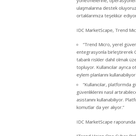
yönetmelerine, operasyonel ver
ulaşmalarına destek oluyoru
ortaklarımıza teşekkür ediyo
IDC MarketScape, Trend Micro
“Trend Micro, yerel güven
entegrasyonla birleştirerek 
tabanlı riskler dahil olmak üz
topluyor. Kullanıcılar ayrıca
eylem planlarını kullanabiliyor
“Kullanıcılar, platformda g
güvenliklerini nasıl artırabi
asistanını kullanabiliyor. Pla
komutlar da yer alıyor.”
IDC MarketScape raporunda şu