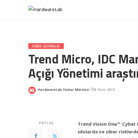
SIBER GÜVENLIK
Trend Micro, IDC Ma
Açığı Yönetimi araştı
HardwareLab Haber Merkezi
8 Ekim 2025
Posted
by
PAYLAŞ
Trend Vision One™ Cyber
silolarda ve siber risklerd