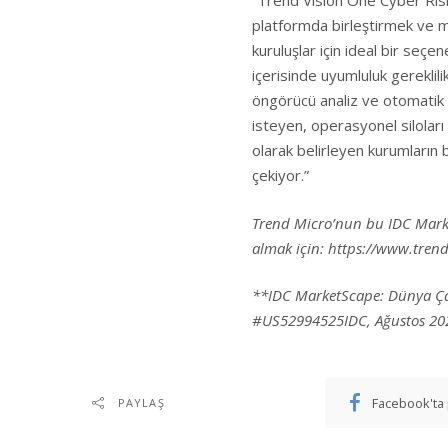
“Trend Vision One Cyber Ris
platformda birleştirmek ve m
kuruluşlar için ideal bir seç
içerisinde uyumluluk gereklil
öngörücü analiz ve otomatik 
isteyen, operasyonel siloları 
olarak belirleyen kurumların 
çekiyor.”
Trend Micro’nun bu IDC Marke
almak için:
https://www.tren
**IDC MarketScape:
Dünya Ça
#US52994525IDC, Ağustos 20
Facebook'ta 
PAYLAŞ