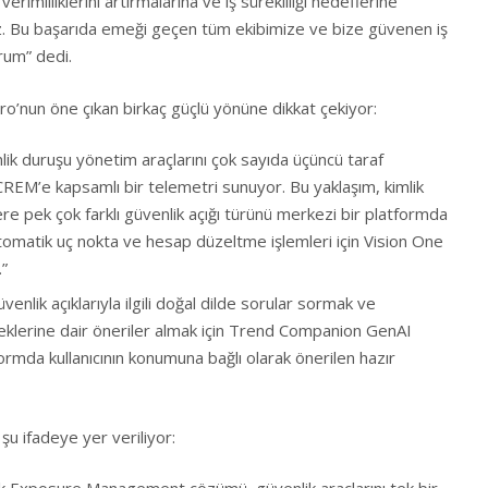
imliliklerini artırmalarına ve iş sürekliliği hedeflerine
z. Bu başarıda emeği geçen tüm ekibimize ve bize güvenen iş
rum” dedi.
’nun öne çıkan birkaç güçlü yönüne dikkat çekiyor:
lik duruşu yönetim araçlarını çok sayıda üçüncü taraf
CREM’e kapsamlı bir telemetri sunuyor. Bu yaklaşım, kimlik
ere pek çok farklı güvenlik açığı türünü merkezi bir platformda
 otomatik uç nokta ve hesap düzeltme işlemleri için Vision One
.”
üvenlik açıklarıyla ilgili doğal dilde sorular sormak ve
leceklerine dair öneriler almak için Trend Companion GenAI
tformda kullanıcının konumuna bağlı olarak önerilen hazır
 ifadeye yer veriliyor: