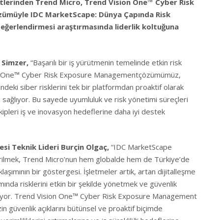
tlerinden Trend Micro, Trend Vision One™ Cyber Risk
müyle IDC MarketScape: Dünya Çapında Risk
eğerlendirmesi araştırmasında liderlik koltuğuna
 Simzer,
“Başarılı bir iş yürütmenin temelinde etkin risk
ion One™ Cyber Risk Exposure Managementçözümümüz,
ndeki siber risklerini tek bir platformdan proaktif olarak
 sağlıyor. Bu sayede uyumluluk ve risk yönetimi süreçleri
ekipleri iş ve inovasyon hedeflerine daha iyi destek
si Teknik Lideri Burçin Olgaç,
“IDC MarketScape
terilmek, Trend Micro’nun hem globalde hem de Türkiye’de
klaşımının bir göstergesi. İşletmeler artık, artan dijitalleşme
ında risklerini etkin bir şekilde yönetmek ve güvenlik
stiyor. Trend Vision One™ Cyber Risk Exposure Management
 güvenlik açıklarını bütünsel ve proaktif biçimde