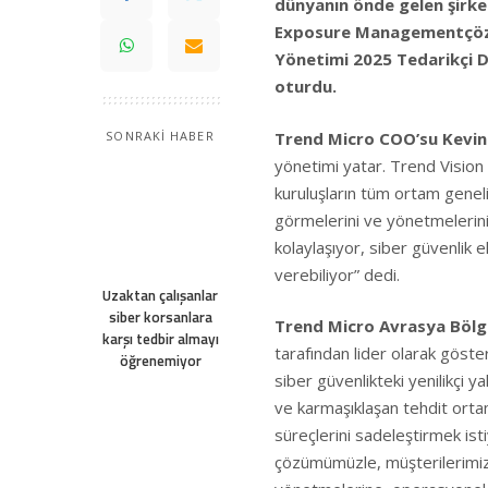
dünyanın önde gelen şirke
Exposure Managementçözü
Yönetimi 2025 Tedarikçi D
oturdu.
Trend Micro COO’su Kevin
SONRAKİ HABER
yönetimi yatar. Trend Vis
kuruluşların tüm ortam geneli
görmelerini ve yönetmelerini
kolaylaşıyor, siber güvenlik 
verebiliyor” dedi.
Uzaktan çalışanlar
siber korsanlara
Trend Micro Avrasya Bölge
karşı tedbir almayı
tarafından lider olarak gös
öğrenemiyor
siber güvenlikteki yenilikçi ya
ve karmaşıklaşan tehdit ortam
süreçlerini sadeleştirmek i
çözümümüzle, müşterilerimizin