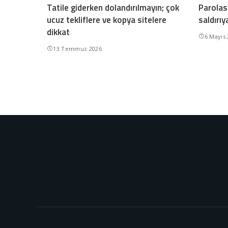
Tatile giderken dolandırılmayın; çok
Parolası
ucuz tekliflere ve kopya sitelere
saldırıy
dikkat
6 Mayıs
13 Temmuz 2026