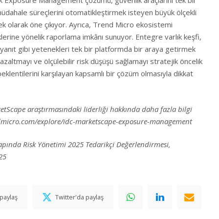
k Exposure Management çözümü, güvenlik araçlarını tek bir
üdahale süreçlerini otomatikleştirmek isteyen büyük ölçekli
enek olarak öne çıkıyor. Ayrıca, Trend Micro ekosistemi
iklerine yönelik raporlama imkânı sunuyor. Entegre varlık keşfi,
yanıt gibi yetenekleri tek bir platformda bir araya getirmek
azaltmayı ve ölçülebilir risk düşüşü sağlamayı stratejik öncelik
beklentilerini karşılayan kapsamlı bir çözüm olmasıyla dikkat
tScape araştırmasındaki liderliği hakkında daha fazla bilgi
dmicro.com/explore/idc-marketscape-exposure-management
pında Risk Yönetimi 2025 Tedarikçi Değerlendirmesi,
25
paylaş
Twitter'da paylaş