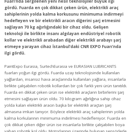
Fuarı’nda sergilenen yeni nesil teknolojiler büyük ilgi
gördü. Fuarda en çok dikkat çeken ürün, elektrikli araç
sahiplerinin yolda kalma korkusunu minimuma indirmeyi
hedefleyen ve bir elektrikli aracın diğerini şarj etmesini
sağlayan 70 kg ağırlığındaki bir cihaz oldu. Gelişen
teknoloji ile birlikte insanı algılayan endüstriyel robotik
kollar ve elektrikli arabadan diğer elektrikli arabayı şarj
etmeye yarayan cihaz İstanbul’daki CNR EXPO Fuarı’nda
ilgi gördü.
PaintExpo Eurasia, SurtechEurasia ve EURASIAN LUBRICANTS
fuarları yoğun ilgi gördü. Fuarda uzay teknolojisinde kullanılan
yağlardan, insansız hava araçlarında kullanılan yağlara, insanlarla
birlikte çalışabilen robotik kollardan bir çok farklı yeni ürün tanıtıldı.
Fuarda en dikkat çeken ürün ise elektrikli araçların birbirlerini şarj
etmesini sağlayan ürün oldu. 70 kilogram ağırlığına sahip cihaz
yolda kalan elektrikli aracın başka bir elektrikli araçtan şarj
almasına imkan tanıyor. Böylece elektrikli araç sahiplerinin yolda
kalma korkularının minimuma indirilmesi hedefleniyor. Fuarda en
çok dikkat çeken diğer ürün ise insanlarla birlikte çalışabilen boya
yaban robotik kol oldu. Motorlarının üzerinde bulunan sensörlerle