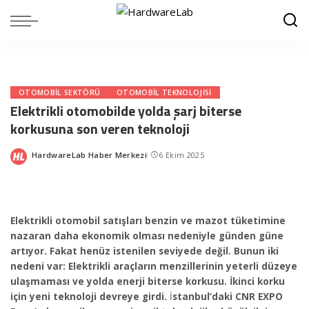
OTOMOBIL SEKTÖRÜ
OTOMOBIL TEKNOLOJISI
Elektrikli otomobilde yolda şarj biterse
korkusuna son veren teknoloji
HardwareLab Haber Merkezi
6 Ekim 2025
Posted
by
Elektrikli otomobil satışları benzin ve mazot tüketimine
nazaran daha ekonomik olması nedeniyle günden güne
artıyor. Fakat henüz istenilen seviyede değil. Bunun iki
nedeni var: Elektrikli araçların menzillerinin yeterli düzeye
ulaşmaması ve yolda enerji biterse korkusu. İkinci korku
için yeni teknoloji devreye girdi.
İ
stanbul’daki CNR EXPO