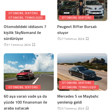
OTOMOBIL SEKTÖRÜ
OTOMOBIL TEKNOLOJISI
OTOMOBIL SEKTÖRÜ
Otomobildeki iddiasını 7
Peugeot Rifter Bursalı
kişilik SkyNomand ile
oluyor
sürdürüyor
27 Temmuz 2026
31 Temmuz 2026
OTOMOBIL SEKTÖRÜ
OTOMOBIL SEKTÖRÜ
OTOMOBIL TEKNOLOJISI
60 aya varan vade ya da
Mercedes S ve Maybahc
yüzde 100 finansman ile
yenilenip geldi
araba satacak
25 Temmuz 2026