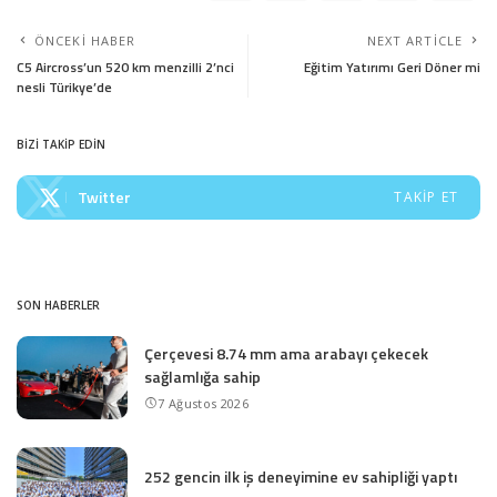
ÖNCEKI HABER
NEXT ARTICLE
C5 Aircross’un 520 km menzilli 2’nci
Eğitim Yatırımı Geri Döner mi
nesli Türikye’de
BİZİ TAKİP EDİN
Twitter
TAKIP ET
SON HABERLER
Çerçevesi 8.74 mm ama arabayı çekecek
sağlamlığa sahip
7 Ağustos 2026
252 gencin ilk iş deneyimine ev sahipliği yaptı