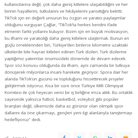
kullanıcılarına değil, çok daha geniş kitlelere ulaşabildiğini ve her
birinin hayallerini, tutkularını ve hikâyelerini yansıttığını belirtti.
TikTok için en değerli unsurun bu özgün ve yaratıcı paylaşımlar
olduğunu vurguyan Çağlar, “TikTok’ta herkes kendini ifade
etmenin farklı yollarını buluyor. Bizim için en büyük motivasyon,
bu ilhamı ve yaratıcılığı daha geniş kitlelere ulaştırmak. Bunun en
güçlü örneklerinden biri, Türkiye’den binlerce kilometre uzaktaki
ülkelerde bile hayran kitleleri edinen Türk dizileri. Türk dizilerine
yaptığımız yatırımlar önümüzdeki dönemde de devam edecek.
Spor söz konusu olduğunda da ilham, aynı zamanda bir tutkuya
dönüşerek milyonlarca insanı harekete geçiriyor. Spora dair her
alanda TikTok’un gücünü ve topluluğunu hissettirecek projeler
geliştirmek istiyoruz. Kısa bir süre önce Türkiye Milli Olimpiyat
Komitesi ile çok heyecan verici bir iş birliğine imza attık. Bu ortaklık
sayesinde yalnızca futbol, basketbol, voleybol gibi popüler
branşları değil, ülkemizde daha az görünür olan olimpik spor
dallarını da öne çıkarmayı, gençleri yeni ilgi alanlarıyla tanıştırmayı
hedefliyoruz” dedi.