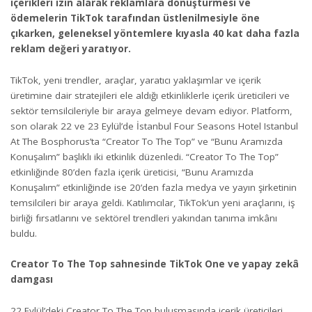
içerikleri izin alarak reklamlara dönüştürmesi ve
ödemelerin TikTok tarafından üstlenilmesiyle öne
çıkarken, geleneksel yöntemlere kıyasla 40 kat daha fazla
reklam değeri yaratıyor.
TikTok, yeni trendler, araçlar, yaratıcı yaklaşımlar ve içerik
üretimine dair stratejileri ele aldığı etkinliklerle içerik üreticileri ve
sektör temsilcileriyle bir araya gelmeye devam ediyor. Platform,
son olarak 22 ve 23 Eylül’de İstanbul Four Seasons Hotel Istanbul
At The Bosphorus’ta “Creator To The Top” ve “Bunu Aramızda
Konuşalım” başlıklı iki etkinlik düzenledi. “Creator To The Top”
etkinliğinde 80’den fazla içerik üreticisi, “Bunu Aramızda
Konuşalım” etkinliğinde ise 20’den fazla medya ve yayın şirketinin
temsilcileri bir araya geldi. Katılımcılar, TikTok’un yeni araçlarını, iş
birliği fırsatlarını ve sektörel trendleri yakından tanıma imkânı
buldu.
Creator To The Top sahnesinde TikTok One ve yapay zekâ
damgası
22 Eylül’deki Creator To The Top buluşmasında içerik üreticileri,