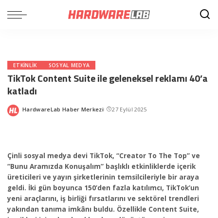
ETKINLIK
SOSYAL MEDYA
TikTok Content Suite ile geleneksel reklamı 40’a
katladı
HardwareLab Haber Merkezi
27 Eylül 2025
Posted
by
Çinli sosyal medya devi TikTok, “Creator To The Top” ve
“Bunu Aramızda Konuşalım” başlıklı etkinliklerde içerik
üreticileri ve yayın şirketlerinin temsilcileriyle bir araya
geldi. İki gün boyunca 150’den fazla katılımcı, TikTok’un
yeni araçlarını, iş birliği fırsatlarını ve sektörel trendleri
yakından tanıma imkânı buldu. Özellikle Content Suite,