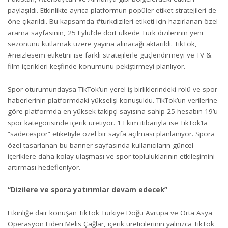
paylaşıldı. Etkinlikte ayrıca platformun popüler etiket stratejileri de
öne çıkarıldı. Bu kapsamda #turkdizileri etiketi için hazırlanan özel
arama sayfasının, 25 Eylül’de dört ülkede Türk dizilerinin yeni
sezonunu kutlamak üzere yayına alınacağı aktarıldı. TikTok,
#neizlesem etiketini ise farklı stratejilerle güçlendirmeyi ve TV &
film içerikleri keşfinde konumunu pekiştirmeyi planlıyor.
Spor oturumundaysa TikTok’un yerel iş birliklerindeki rolü ve spor
haberlerinin platformdaki yükselişi konuşuldu. TikTok’un verilerine
göre platformda en yüksek takipçi sayısına sahip 25 hesabın 19’u
spor kategorisinde içerik üretiyor. 1 Ekim itibarıyla ise TikTok’ta
“sadecespor” etiketiyle özel bir sayfa açılması planlanıyor. Spora
özel tasarlanan bu banner sayfasında kullanıcıların güncel
içeriklere daha kolay ulaşması ve spor topluluklarının etkileşimini
artırması hedefleniyor.
“Dizilere ve spora yatırımlar devam edecek”
Etkinliğe dair konuşan TikTok Türkiye Doğu Avrupa ve Orta Asya
Operasyon Lideri Melis Çağlar, içerik üreticilerinin yalnızca TikTok