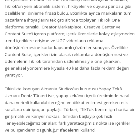
TikTok’un yeni abonelik sistemi, hikâyeler ve duyuru panosu gibi
özelliklerini dinleme fırsatı buldu. Etkinlikte ayrıca markaların tüm
pazarlama ihtiyaçlarını tek çatı altında toplayan TikTok One
platformu tanıtıldı. Creator Marketplace, Creative Center ve
Content Suite’i içeren platform; içerik üreticilerle kolay eşleşmeden
trend içeriklere erişime ve UGC videoların reklama
dönüştürülmesine kadar kapsamlı çözümler sunuyor. Özellikle
Content Suite, içerikleri izin alarak reklamlara dönüştürmesi ve
ödemelerin TikTok tarafından üstlenilmesiyle öne çıkarken,
geleneksel yöntemlere kıyasla 40 kat daha fazla reklam değeri
yaratıyor.
Etkinlikte konuşan Aimania Studios’un kurucusu Yapay Zekâ
Uzmanı Deniz Türkeri ise, yapay zekânın içerik üretiminde nasıl
daha verimli kullanılabileceğine ve dikkat edilmesi gereken etik
kurallara dair ipuçları paylaştı. Türkeri, “TikTok benim için harika bir
girişimcilik ve kariyer noktası. Sıfırdan başlayıp çok hızlı
ilerleyebileceğimiz bir alan; fark yaratacağımız nokta ise içerikler
ve bu içeriklerin özgünlüğü” ifadelerini kullandı.