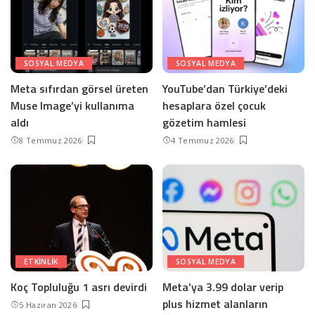
SOSYAL MEDYA
SOSYAL MEDYA
Meta sıfırdan görsel üreten
YouTube’dan Türkiye’deki
Muse Image’yi kullanıma
hesaplara özel çocuk
aldı
gözetim hamlesi
8 Temmuz 2026
4 Temmuz 2026
ETKINLIK
SOSYAL MEDYA
Koç Topluluğu 1 asrı devirdi
Meta’ya 3.99 dolar verip
plus hizmet alanların
5 Haziran 2026