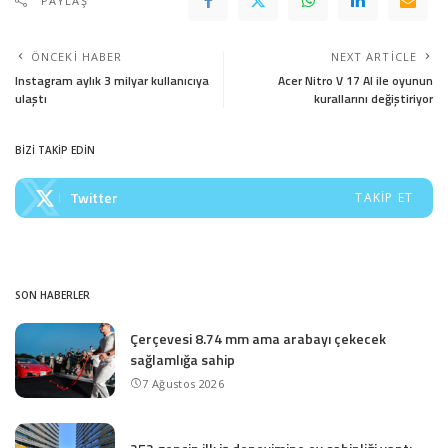
PAYLAŞ
ÖNCEKI HABER
NEXT ARTICLE
Instagram aylık 3 milyar kullanıcıya
Acer Nitro V 17 AI ile oyunun
ulaştı
kurallarını değiştiriyor
BİZİ TAKİP EDİN
Twitter
TAKIP ET
SON HABERLER
Çerçevesi 8.74 mm ama arabayı çekecek
sağlamlığa sahip
7 Ağustos 2026