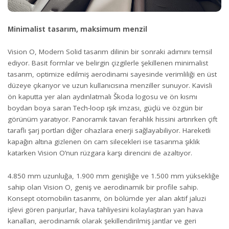
Minimalist tasarım, maksimum menzil
Vision O, Modern Solid tasarım dilinin bir sonraki adımını temsil
ediyor. Basit formlar ve belirgin çizgilerle şekillenen minimalist
tasarım, optimize edilmiş aerodinami sayesinde verimliliği en üst
düzeye çıkarıyor ve uzun kullanıcısına menziller sunuyor. Kavisli
ön kaputta yer alan aydınlatmalı Škoda logosu ve ön kısmı
boydan boya saran Tech-loop ışık imzası, güçlü ve özgün bir
görünüm yaratıyor. Panoramik tavan ferahlık hissini artırırken çift
taraflı şarj portları diğer cihazlara enerji sağlayabiliyor. Hareketli
kapağın altına gizlenen ön cam silecekleri ise tasarıma şıklık
katarken Vision O’nun rüzgara karşı direncini de azaltıyor.
4.850 mm uzunluğa, 1.900 mm genişliğe ve 1.500 mm yüksekliğe
sahip olan Vision O, geniş ve aerodinamik bir profile sahip.
Konsept otomobilin tasarımı, ön bölümde yer alan aktif jaluzi
işlevi gören panjurlar, hava tahliyesini kolaylaştıran yan hava
kanalları, aerodinamik olarak şekillendirilmiş jantlar ve geri