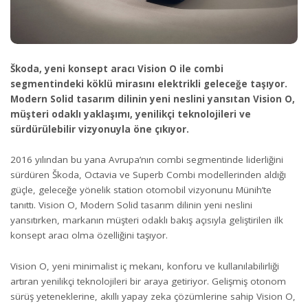
Škoda, yeni konsept aracı Vision O ile combi
segmentindeki köklü mirasını elektrikli geleceğe taşıyor.
Modern Solid tasarım dilinin yeni neslini yansıtan Vision O,
müşteri odaklı yaklaşımı, yenilikçi teknolojileri ve
sürdürülebilir vizyonuyla öne çıkıyor.
2016 yılından bu yana Avrupa’nın combi segmentinde liderliğini
sürdüren Škoda, Octavia ve Superb Combi modellerinden aldığı
güçle, geleceğe yönelik station otomobil vizyonunu Münih’te
tanıttı. Vision O, Modern Solid tasarım dilinin yeni neslini
yansıtırken, markanın müşteri odaklı bakış açısıyla geliştirilen ilk
konsept aracı olma özelliğini taşıyor.
Vision O, yeni minimalist iç mekanı, konforu ve kullanılabilirliği
artıran yenilikçi teknolojileri bir araya getiriyor. Gelişmiş otonom
sürüş yeteneklerine, akıllı yapay zeka çözümlerine sahip Vision O,