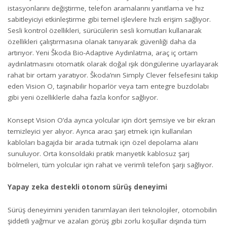
istasyonlarını değiştirme, telefon aramalarını yanıtlama ve hız
sabitleyiciyi etkinleştirme gibi temel işlevlere hızlı erişim sağlıyor.
Sesli kontrol özellikleri, sürücülerin sesli komutları kullanarak
özellikleri çalıştırmasına olanak tanıyarak güvenliği daha da
artırıyor. Yeni Škoda Bio-Adaptive Aydınlatma, araç iç ortam
aydınlatmasını otomatik olarak doğal ışık döngülerine uyarlayarak
rahat bir ortam yaratıyor. Škoda’nın Simply Clever felsefesini takip
eden Vision O, taşınabilir hoparlör veya tam entegre buzdolabı
gibi yeni özelliklerle daha fazla konfor sağlıyor.
Konsept Vision O’da ayrıca yolcular için dört şemsiye ve bir ekran
temizleyici yer alıyor. Ayrıca aracı şarj etmek için kullanılan
kabloları bagajda bir arada tutmak için özel depolama alanı
sunuluyor. Orta konsoldaki pratik manyetik kablosuz şarj
bölmeleri, tüm yolcular için rahat ve verimli telefon şarjı sağlıyor.
Yapay zeka destekli otonom sürüş deneyimi
Sürüş deneyimini yeniden tanımlayan ileri teknolojiler, otomobilin
şiddetli yağmur ve azalan görüş gibi zorlu koşullar dışında tüm