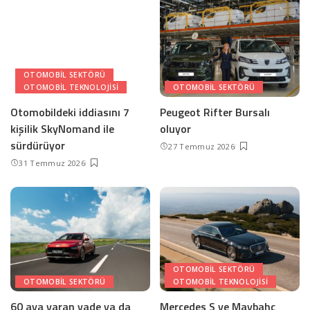
OTOMOBIL SEKTÖRÜ
OTOMOBIL TEKNOLOJISI
OTOMOBIL SEKTÖRÜ
Otomobildeki iddiasını 7
Peugeot Rifter Bursalı
kişilik SkyNomand ile
oluyor
sürdürüyor
27 Temmuz 2026
31 Temmuz 2026
OTOMOBIL SEKTÖRÜ
OTOMOBIL SEKTÖRÜ
OTOMOBIL TEKNOLOJISI
60 aya varan vade ya da
Mercedes S ve Maybahc