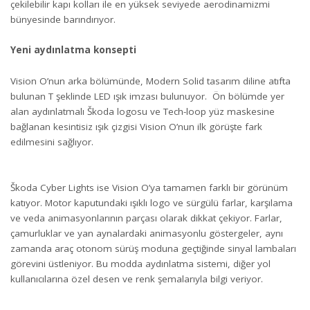
çekilebilir kapı kolları ile en yüksek seviyede aerodinamizmi
bünyesinde barındırıyor.
Yeni aydınlatma konsepti
Vision O’nun arka bölümünde, Modern Solid tasarım diline atıfta
bulunan T şeklinde LED ışık imzası bulunuyor. Ön bölümde yer
alan aydınlatmalı Škoda logosu ve Tech-loop yüz maskesine
bağlanan kesintisiz ışık çizgisi Vision O’nun ilk görüşte fark
edilmesini sağlıyor.
Škoda Cyber Lights ise Vision O’ya tamamen farklı bir görünüm
katıyor. Motor kaputundaki ışıklı logo ve sürgülü farlar, karşılama
ve veda animasyonlarının parçası olarak dikkat çekiyor. Farlar,
çamurluklar ve yan aynalardaki animasyonlu göstergeler, aynı
zamanda araç otonom sürüş moduna geçtiğinde sinyal lambaları
görevini üstleniyor. Bu modda aydınlatma sistemi, diğer yol
kullanıcılarına özel desen ve renk şemalarıyla bilgi veriyor.