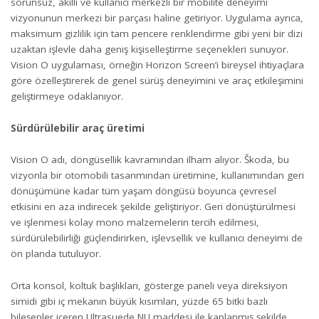
sorunsuz, akıllı ve kullanıcı merkezli bir mobilite deneyimi
vizyonunun merkezi bir parçası haline getiriyor. Uygulama ayrıca,
maksimum gizlilik için tam pencere renklendirme gibi yeni bir dizi
uzaktan işlevle daha geniş kişiselleştirme seçenekleri sunuyor.
Vision O uygulaması, örneğin Horizon Screen’i bireysel ihtiyaçlara
göre özelleştirerek de genel sürüş deneyimini ve araç etkileşimini
geliştirmeye odaklanıyor.
Sürdürülebilir araç üretimi
Vision O adı, döngüsellik kavramından ilham alıyor. Škoda, bu
vizyonla bir otomobili tasarımından üretimine, kullanımından geri
dönüşümüne kadar tüm yaşam döngüsü boyunca çevresel
etkisini en aza indirecek şekilde geliştiriyor. Geri dönüştürülmesi
ve işlenmesi kolay mono malzemelerin tercih edilmesi,
sürdürülebilirliği güçlendirirken, işlevsellik ve kullanıcı deneyimi de
ön planda tutuluyor.
Orta konsol, koltuk başlıkları, gösterge paneli veya direksiyon
simidi gibi iç mekanın büyük kısımları, yüzde 65 bitki bazlı
bileşenler içeren Ultrasuede NU maddesi ile kaplanmış şekilde