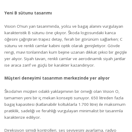
Yeni B sütunu tasarımı
Vision O’nun yan tasarımında, yolcu ve bagaj alanını vurgulayan
karakteristik B sütunu öne çıkıyor. Škoda logosundaki kanca
öğesini çağrıştıran trapez detay, ferah bir görünüm sağlarken; C
sütunu ve renkli camlar kabini optik olarak genişletiyor. Gövde
rengi, mavi tonlarından kum bejine uzanan dikkat çekici bir geçişle
yer alıyor. Siyah tavan, renkli camlar ve aerodinamik siyah jantlar
ise araca zarif ve güçlü bir karakter kazandırıyor.
Müşteri deneyimi tasarımın merkezinde yer alıyor
Škoda’nın müşteri odaklı yaklaşımının bir örneği olan Vision O,
tamamen yeni bir iç mekan konsepti sunuyor. 650 litreden fazla
bagaj kapasitesi (katlanabilir koltuklarla 1.700 litre) ile maksimum
pratiklik, sadeliği ve ferahlığı vurgulayan minimalist bir tasarımla
karakterize ediliyor.
Direksiyon simidi kontrolleri, ses seviyesini ayarlama, radyo