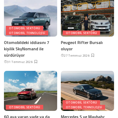
OTOMOBIL SEKTÖRÜ
OTOMOBIL TEKNOLOJISI
OTOMOBIL SEKTÖRÜ
Otomobildeki iddiasını 7
Peugeot Rifter Bursalı
kişilik SkyNomand ile
oluyor
sürdürüyor
27 Temmuz 2026
31 Temmuz 2026
OTOMOBIL SEKTÖRÜ
OTOMOBIL SEKTÖRÜ
OTOMOBIL TEKNOLOJISI
60 aya varan vade ya da
Mercedes S ve Maybahc