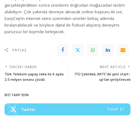
gerçekleştirdikten sonra ürünlerini doğrudan mağazadan teslim
alabiliyor. Çok yakında devreye alınacak online başvuru ile ise,
EasyCep’in internet sitesi üzerinden ürünler birkaç adımda
kiralanabilecek ve böylece dijital ile fiziksel alışveriş deneyimi
pürüzsüz bir biçimde birleşecek.
PAYLAŞ
ÖNCEKI HABER
NEXT ARTICLE
Türk Telekom yapay zeka ile 6 ayda
İTÜ Çekirdek, KKTC’de yeni start-
2.5 milyon sorunu çözdü
up’ları yetiştirecek
BİZİ TAKİP EDİN
Twitter
TAKIP ET