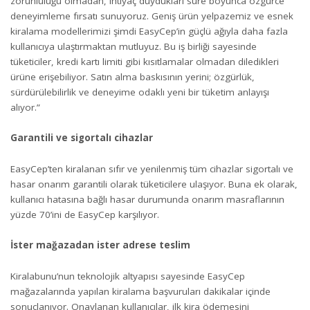
zorunluluğu olmadan, ihtiyaç duydukları süre boyunca özgürce
deneyimleme fırsatı sunuyoruz. Geniş ürün yelpazemiz ve esnek
kiralama modellerimizi şimdi EasyCep’in güçlü ağıyla daha fazla
kullanıcıya ulaştırmaktan mutluyuz. Bu iş birliği sayesinde
tüketiciler, kredi kartı limiti gibi kısıtlamalar olmadan diledikleri
ürüne erişebiliyor. Satın alma baskısının yerini; özgürlük,
sürdürülebilirlik ve deneyime odaklı yeni bir tüketim anlayışı
alıyor.”
Garantili ve sigortalı cihazlar
EasyCep’ten kiralanan sıfır ve yenilenmiş tüm cihazlar sigortalı ve
hasar onarım garantili olarak tüketicilere ulaşıyor. Buna ek olarak,
kullanıcı hatasına bağlı hasar durumunda onarım masraflarının
yüzde 70’ini de EasyCep karşılıyor.
İster mağazadan ister adrese teslim
Kiralabunu’nun teknolojik altyapısı sayesinde EasyCep
mağazalarında yapılan kiralama başvuruları dakikalar içinde
sonuçlanıyor. Onaylanan kullanıcılar, ilk kira ödemesini